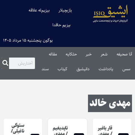
یازیچیلار
بیزیم‌له علاقه
بیزیم حاقدا
بوگون پنجشنبه ۱۵ مرداد ۱۴۰۵
آنا صحیفه
شعر
خبر
حئکایه
مقاله‌
سس
یادداشت
دانیشیق
کیتاب
سند
مهدی خالد
سئوگی
قار یاغیر
تاپدیغیم
ناغیلی/
/ مهدی
/ مهدی