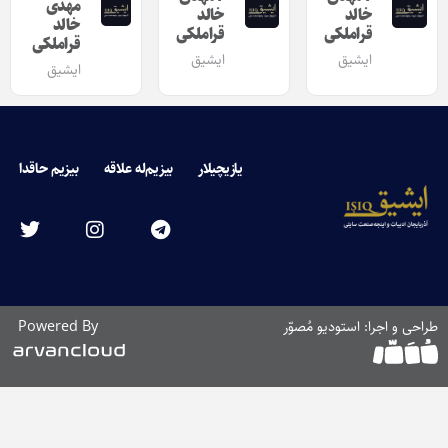
مهدی
خالد
خالد
خالد
قراملکی
قراملکی
قراملکی
ایشیق
ایشیق
ایشیق
یازیچیلار
بیزیم‌له علاقه
بیزیم حاقدا
طراحی و اجرا: استودیو مُصوّر
Powered By