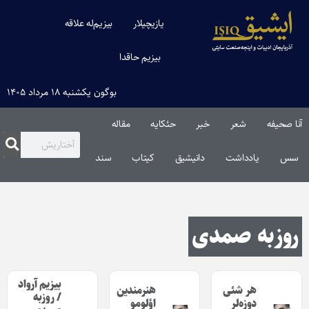
یازیچیلار
بیزیم‌له علاقه
بیزیم حاقدا
بوگون یکشنبه ۱۸ مرداد ۱۴۰۵
آنا صحیفه
شعر
خبر
حئکایه
مقاله‌
سس
یادداشت
دانیشیق
کیتاب
سند
روزبه صمدی
بیزیم آرواد
هر شئی
هنرمندین
/ روزبه
دوزه‌لر
اؤلومو