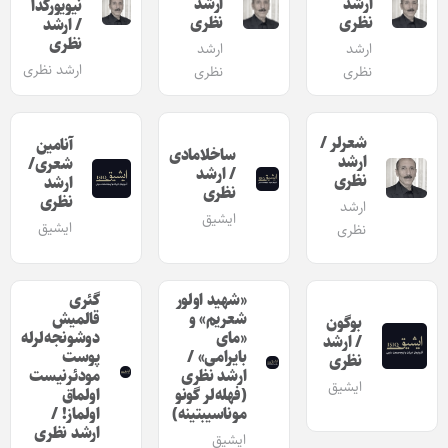
ارشد
ارشد
نیویورکدا
نظری
نظری
/ ارشد
نظری
ارشد
ارشد
ارشد نظری
نظری
نظری
شعرلر /
آنامین
ساخلامادی
ارشد
شعری/
/ ارشد
نظری
ارشد
نظری
نظری
ارشد
ایشیق
ایشیق
نظری
«شهید اولور
گئری
شعریم» و
قالمیش
بوگون
«مای
دوشونجه‌لرله
/ ارشد
بایرامی» /
پوست
نظری
ارشد نظری
مودئرنیست
ایشیق
(فهله‌لر گونو
اولماق
موناسیبتینه)
اولماز! /
ارشد نظری
ایشیق