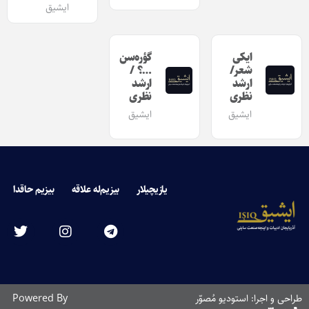
ایشیق
ایکی
گؤره‌سن
شعر/
…؟ /
ارشد
ارشد
نظری
نظری
ایشیق
ایشیق
یازیچیلار
بیزیم‌له علاقه
بیزیم حاقدا
طراحی و اجرا: استودیو مُصوّر
Powered By