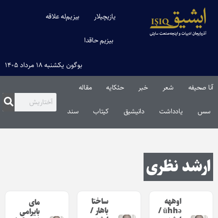
یازیچیلار
بیزیم‌له علاقه
بیزیم حاقدا
بوگون یکشنبه ۱۸ مرداد ۱۴۰۵
آنا صحیفه
شعر
خبر
حئکایه
مقاله‌
سس
یادداشت
دانیشیق
کیتاب
سند
ارشد نظری
اوههه
ساختا
مای
ühhə /
باهار /
بایرامی