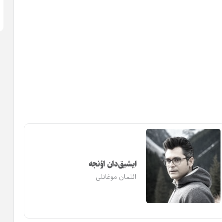
ایشیق‌دان اؤنجه
ائلمان موغانلی