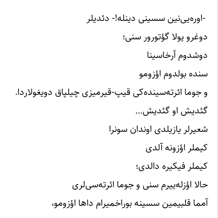
-اوره‌یی‌نین سسینی دینله!- دئدیلر
دوغرو یولا گؤتورور سنی؛
دوشدوم آرخاسینا
سنده بولدوم اؤزومو
و جوما ائرته‌سینده‌کی قیپ-قیرمیزی چیلپاق دویغولاردا.
گئدیش او گئدیش…
شعیرلر یازیلدی اوندان سونرا
کیملر اؤزونه آلدی
کیملر فیکیره دالدی؛
حالا اؤزله‌ییرم سنی و جوما ائرته‌سی‌لری
آمما قلبیمین سسینه بوراخمیرام داها اؤزومو،