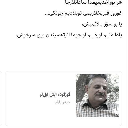
هر بوراخدیغیمدا ساعاتلارجا
غورور قیریخلاریمی توپلادیم چونکی…
یا بو سؤز یالانمیش،
یادا منیم اوره‌ییم او جوما ائرته‌سیندن بری سرخوش.
گوزگوده ایتن ایل‌لر
حیدر بابایی