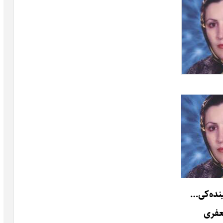
ینده‌کی…
عفری