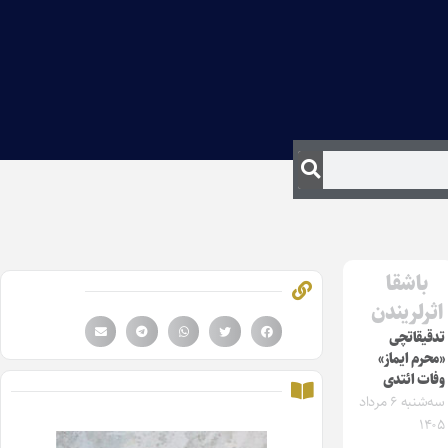
باشقا
اثرلریندن
تدقیقاتچی
«محرم ایماز»
وفات ائتدی
سه‌شنبه ۶ مرداد
۱۴۰۵