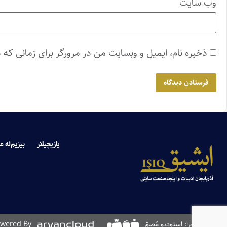
وب‌ سایت
ذخیره نام، ایمیل و وبسایت من در مرورگر برای زمانی که 
یازیچیلار
بیزیم‌له ع
طراحی و اجرا: استودیو مُصوّر
wered By