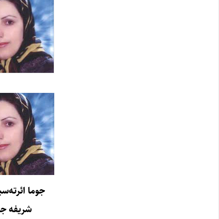
جوما ائرته‌س
شریفه ج