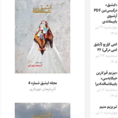
«ایشیق»
درگیسی‌نین PDF
آرشیوی
یاییملاندی
چهارشنبه ۳۱ تیر
۱۴۰۵
ادبی کؤرپو (آیلیق
ادبی درگی) ۴۶
سه‌شنبه ۲۳ تیر
۱۴۰۵
«بیزیم قیزلارین
حیکایه‌سی»
مجله ایشیق شماره 4
یایینلانماقدادیر!
آذربایجان توی‌لاری
سه‌شنبه ۱۶ تیر
۱۴۰۵
تبریزیم منیم
چهارشنبه ۱۰ تیر