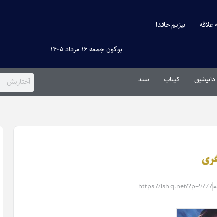
ه علاقه
بیزیم حاقدا
بوگون جمعه ۱۶ مرداد ۱۴۰۵
دانیشیق
کیتاب
سند
فری
https://ishiq.net/?p=9777