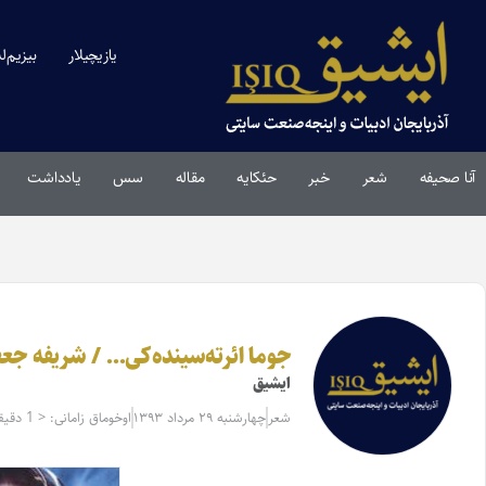
یازیچیلار
بیزیم‌ل
آنا صحیفه
شعر
خبر
حئکایه
مقاله‌
سس
یادداشت
جوما ائرته‌سینده‌کی… / شریفه جع
ایشیق
شعر
چهارشنبه ۲۹ مرداد ۱۳۹۳
اوخوماق زامانی: < 1 دقیقه