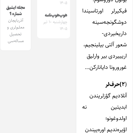
۱۴۰۵
مجله ایشیق
فیکیرلر اورتاسیندا
شماره 1
هوپ‌هوپ‌نامه
آذربایجان
دوشگونجه‌سینه
چهارشنبه ۱۰ تیر
معلم‌لری و
۱۴۰۵
داریخیردی-
تحصیل
مساله‌سی
شعور آلتی بیلینجیم،
اریییردی بیر وارلیق
غورورونا دایانارکن…
(
۲)حرف‌لر
آنلادیم گؤزلریندن
ابدیتین نه
اولدوغونو؛
اؤیره‌ندیم اوره‌ییندن