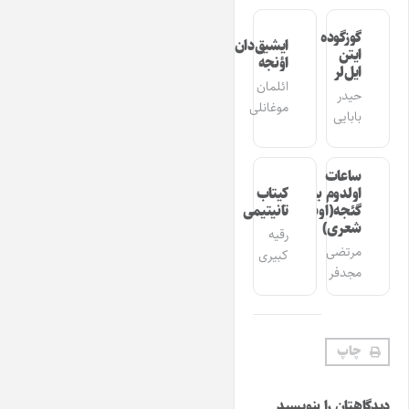
گوزگوده
ایشیق‌دان
ایتن
اؤنجه
ایل‌لر
ائلمان
حیدر
موغانلی
بابایی
ساعات
اولدوم بیر
کیتاب
گئجه(اوشاق
تانیتیمی
شعری)
رقیه
مرتضی
کبیری
مجدفر
چاپ
دیدگاهتان را بنویسید