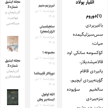
ائلیار پولاد
مجله ایشیق
تبریزیم منیم
شماره 3
چهارشنبه ۱۰ تیر
آذربایجان و
(۱)دوروم
۱۴۰۵
مهاجرت
مساله‌سی
باغیریردی
سئچیلمیش
اثرلر(معجز)
سس‌سیزلیگیمده
چهارشنبه ۱۰ تیر
۱۴۰۵
حیات؛
کؤکسومه سانکی اود
مجموعه ۱
چهارشنبه ۱۰ تیر
مجله ایشیق
قالامیشدیلار،
۱۴۰۵
شماره 2
یانیردی قافام
آذربایجان
دورنالار قاییداندا
قفه‌خانالاری
چهارشنبه ۱۰ تیر
گؤینه‌ییردی ایچیم،
۱۴۰۵
سالخیم سؤیوده
ائله اوغول
بنزه‌ییردی
ایسته‌ییر وطن
چهارشنبه ۱۰ تیر
بوتون دوروشوم.