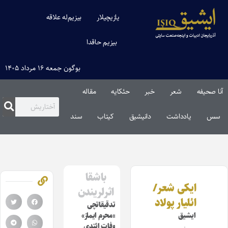
یازیچیلار
بیزیم‌له علاقه
بیزیم حاقدا
بوگون جمعه ۱۶ مرداد ۱۴۰۵
آنا صحیفه
شعر
خبر
حئکایه
مقاله‌
سس
یادداشت
دانیشیق
کیتاب
سند
باشقا
ایکی شعر/
اثرلریندن
ائلیار پولاد
تدقیقاتچی
ایشیق
«محرم ایماز»
وفات ائتدی