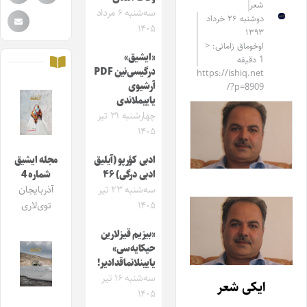
شعر
سه‌شنبه ۶ مرداد
دوشنبه ۲۶ خرداد
۱۴۰۵
۱۳۹۳
اوخوماق زامانی: <
«ایشیق»
1 دقیقه
درگیسی‌نین PDF
https://ishiq.net
آرشیوی
/?p=8909
یاییملاندی
چهارشنبه ۳۱ تیر
۱۴۰۵
ادبی کؤرپو (آیلیق
مجله ایشیق
ادبی درگی) ۴۶
شماره 4
سه‌شنبه ۲۳ تیر
آذربایجان
۱۴۰۵
توی‌لاری
«بیزیم قیزلارین
حیکایه‌سی»
یایینلانماقدادیر!
سه‌شنبه ۱۶ تیر
ایکی شعر
۱۴۰۵