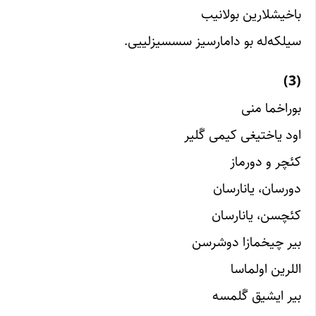
باخیشلارین بولانیب
سیلکه‌له بو دامارسیز سسسیزلییی.
(3)
بوراخما منی
اود یاختیغی کیمی گَلیر
کئچر و دورماز
دورسان، یانارسان
کئچسن، یانارسان
بیر چیخمازا دوشرسن
اللرین اولماسا
بیر ایشیق گَلمسه