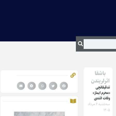
باشقا
اثرلریندن
تدقیقاتچی
«محرم ایماز»
وفات ائتدی
سه‌شنبه ۶ مرداد
۱۴۰۵