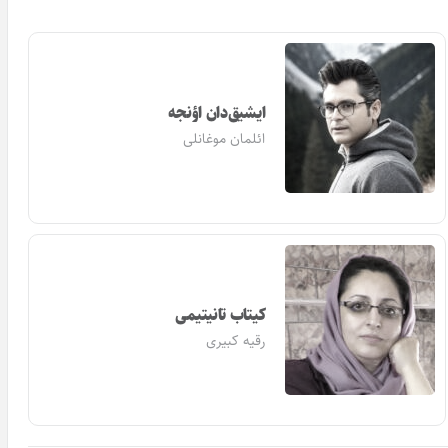
ایشیق‌دان اؤنجه
ائلمان موغانلی
کیتاب تانیتیمی
رقیه کبیری