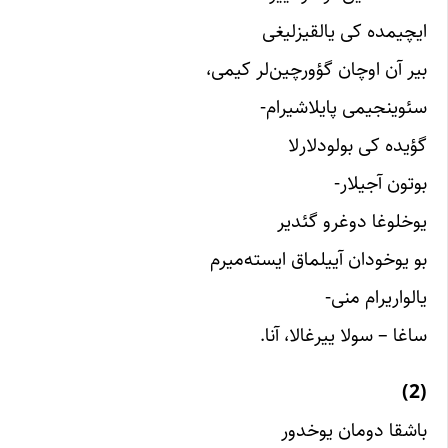
ایچیمده کی یالقیزلیغی
بیر آن اوچان گؤورچین‌لر کیمی،
سئوینجیمی پایلاشیرام-
گؤیده کی بولودلارلا
بوتون آجیلار-
یوخلوغا دوغرو گئدیر
بو یوخودان آییلماق ایسته‌میرم
یالواریرام منی-
ساغا – سولا ییرغالا، آنا.
(2)
باشقا دومان یوخدور