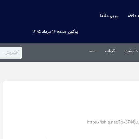
ه علاقه
بیزیم حاقدا
بوگون جمعه ۱۶ مرداد ۱۴۰۵
دانیشیق
کیتاب
سند
https://ishiq.net/?p=8744