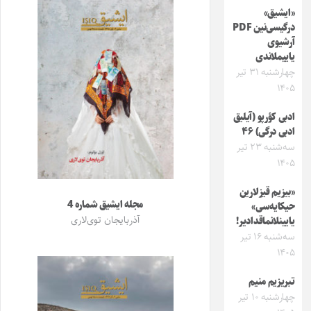
«ایشیق»
درگیسی‌نین PDF
آرشیوی
یاییملاندی
چهارشنبه ۳۱ تیر
۱۴۰۵
ادبی کؤرپو (آیلیق
ادبی درگی) ۴۶
سه‌شنبه ۲۳ تیر
۱۴۰۵
«بیزیم قیزلارین
مجله ایشیق شماره 4
حیکایه‌سی»
آذربایجان توی‌لاری
یایینلانماقدادیر!
سه‌شنبه ۱۶ تیر
۱۴۰۵
تبریزیم منیم
چهارشنبه ۱۰ تیر