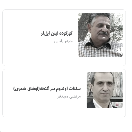
گوزگوده ایتن ایل‌لر
حیدر بابایی
ساعات اولدوم بیر گئجه(اوشاق شعری)
مرتضی مجدفر