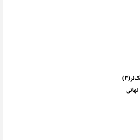
لر(۳)
نهانی