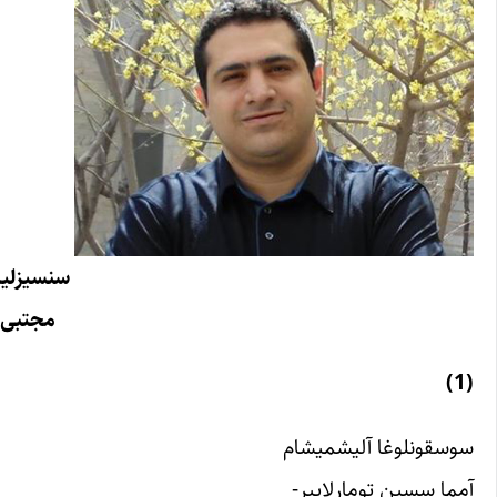
سنسیزلیک‌
مجتبی 
(1)
سوسقونلوغا آلیشمیشام
آمما سسین تومارلاییر-