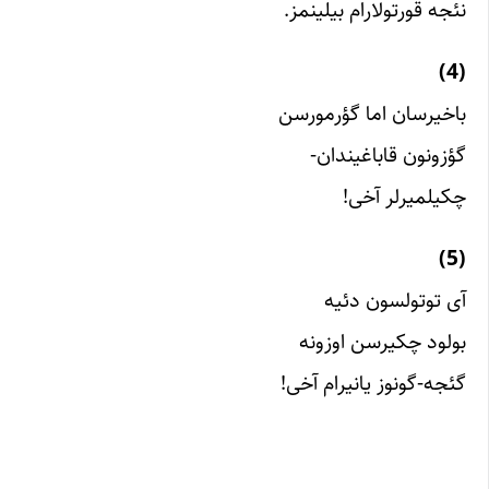
نئجه قورتولارام بیلینمز.
(4)
باخیرسان اما گؤرمورسن
گؤزونون قاباغیندان-
چکیلمیرلر آخی!
(5)
آی توتولسون دئیه
بولود چکیرسن اوزونه
گئجه-گونوز یانیرام آخی!