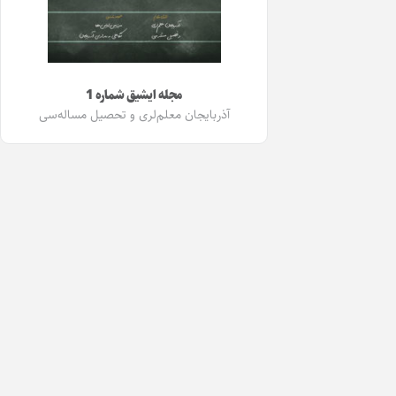
مجله ایشیق شماره 1
آذربایجان معلم‌لری و تحصیل مساله‌سی