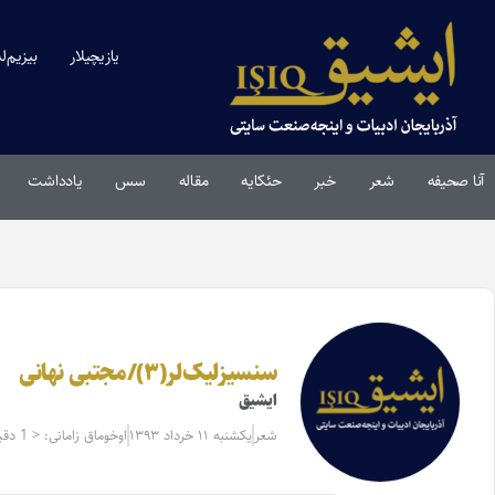
یازیچیلار
بیزیم‌ل
آنا صحیفه
شعر
خبر
حئکایه
مقاله‌
سس
یادداشت
سنسیزلیک‌لر(۳)/مجتبی نهانی
ایشیق
شعر
یکشنبه ۱۱ خرداد ۱۳۹۳
اوخوماق زامانی: < 1 دقیقه