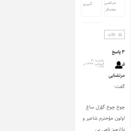
مرتضی
کبیری
مجدفر
چاپ
۳ پاسخ
یکشنبه ۳۱
فریبا
فروردین ۱۳۹۳ در
۰۰:۳۹
مرتضایی
گفت:
چوخ چوخ گؤزل ساغ
اولون مؤحترم شاعیر و
یازارمیز نامی بی