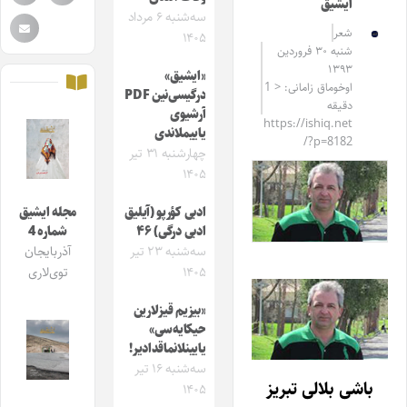
ایشیق
سه‌شنبه ۶ مرداد
شعر
۱۴۰۵
شنبه ۳۰ فروردین
۱۳۹۳
«ایشیق»
اوخوماق زامانی: < 1
درگیسی‌نین PDF
دقیقه
آرشیوی
https://ishiq.net
یاییملاندی
/?p=8182
چهارشنبه ۳۱ تیر
۱۴۰۵
ادبی کؤرپو (آیلیق
مجله ایشیق
ادبی درگی) ۴۶
شماره 4
سه‌شنبه ۲۳ تیر
آذربایجان
۱۴۰۵
توی‌لاری
«بیزیم قیزلارین
حیکایه‌سی»
یایینلانماقدادیر!
سه‌شنبه ۱۶ تیر
باشی بلالی تبریز
۱۴۰۵