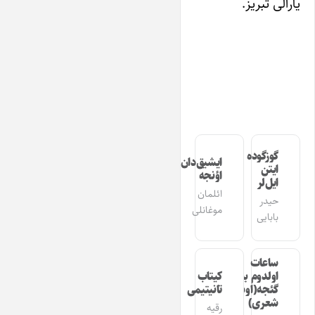
یارالی تبریز.
گوزگوده
ایشیق‌دان
ایتن
اؤنجه
ایل‌لر
ائلمان
حیدر
موغانلی
بابایی
ساعات
اولدوم بیر
کیتاب
گئجه(اوشاق
تانیتیمی
شعری)
رقیه