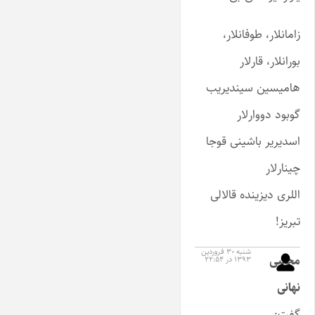
زامانلار، طوفانلار،
بورانلار، قارلار
هامیسین سیندیریب
گوبود دووارلار
اسدیریر باشینی قوجا
چینارلار
اللری دیزینده قالالی
تبریز!
شنبه ۳۰ فروردین
مجتبی
۱۳۹۳ در ۲۲:۵۴
نهانی
گفت: