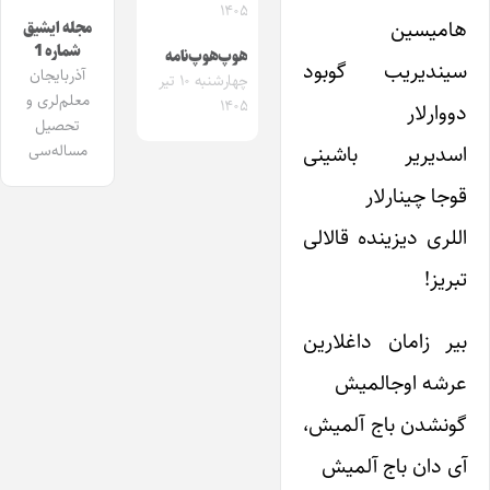
۱۴۰۵
هامیسین
مجله ایشیق
شماره 1
هوپ‌هوپ‌نامه
سیندیریب گوبود
آذربایجان
چهارشنبه ۱۰ تیر
معلم‌لری و
۱۴۰۵
دووارلار
تحصیل
اسدیریر باشینی
مساله‌سی
قوجا چینارلار
اللری دیزینده قالالی
تبریز!
بیر زامان داغلارین
عرشه اوجالمیش
گونشدن باج آلمیش،
آی دان باج آلمیش