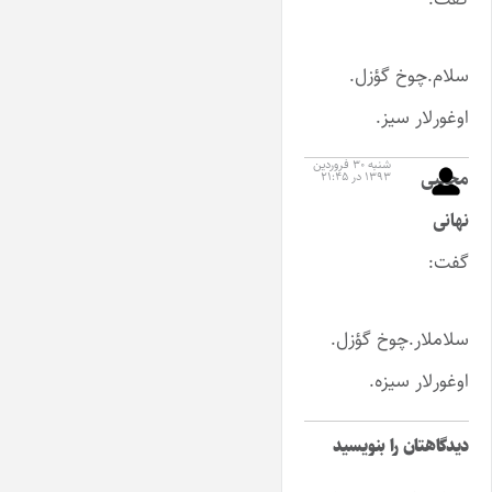
سلام.چوخ گؤزل.
اوغورلار سیز.
شنبه ۳۰ فروردین
مجتبی
۱۳۹۳ در ۲۱:۴۵
نهانی
گفت:
سلاملار.چوخ گؤزل.
اوغورلار سیزه.
دیدگاهتان را بنویسید