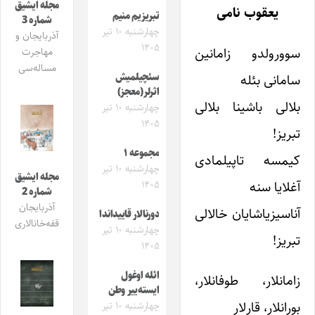
مجله ایشیق
یعقوب نامی
تبریزیم منیم
شماره 3
چهارشنبه ۱۰ تیر
آذربایجان و
۱۴۰۵
سوورولدو زامانین
مهاجرت
مساله‌سی
سامانی بئله
سئچیلمیش
اثرلر(معجز)
بلالی باشینا بلالی
چهارشنبه ۱۰ تیر
۱۴۰۵
تبریز!
مجموعه ۱
کیمسه تاپیلمادی
چهارشنبه ۱۰ تیر
مجله ایشیق
آغلایا سنه
۱۴۰۵
شماره 2
آذربایجان
آناسیزیاشایان خالالی
دورنالار قاییداندا
قفه‌خانالاری
چهارشنبه ۱۰ تیر
تبریز!
۱۴۰۵
ائله اوغول
زامانلار، طوفانلار،
ایسته‌ییر وطن
بورانلار، قارلار
چهارشنبه ۱۰ تیر