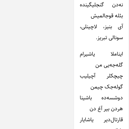
نه‌دن گنجلیگینده
بئله قوجالمیش
آی بنیز، لاچینلی،
سونالی تبریز.
ایناملا یاشیرام
گله‌جه‌یی من
چیچکلر آچیلیب
گوله‌جک چیمن
دوشسه‌ده باشینا
هردن بیر آغ دن
قارتال‌دیر یاشایار