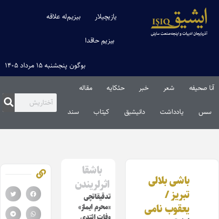
یازیچیلار
بیزیم‌له علاقه
بیزیم حاقدا
بوگون پنجشنبه ۱۵ مرداد ۱۴۰۵
آنا صحیفه
شعر
خبر
حئکایه
مقاله‌
سس
یادداشت
دانیشیق
کیتاب
سند
باشقا
باشی بلالی
اثرلریندن
تبریز /
تدقیقاتچی
یعقوب نامی
«محرم ایماز»
وفات ائتدی