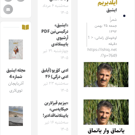
ایلدیریم
سه‌شنبه ۶ مرداد
ایشیق
۱۴۰۵
شعر
«ایشیق»
جمعه ۲۵ بهمن
درگیسی‌نین PDF
۱۳۹۲
اوخوماق زامانی: < 1
آرشیوی
دقیقه
یاییملاندی
https://ishiq.net
چهارشنبه ۳۱ تیر
/?p=7649
۱۴۰۵
ادبی کؤرپو (آیلیق
مجله ایشیق
ادبی درگی) ۴۶
شماره 4
سه‌شنبه ۲۳ تیر
آذربایجان
۱۴۰۵
توی‌لاری
«بیزیم قیزلارین
حیکایه‌سی»
یایینلانماقدادیر!
سه‌شنبه ۱۶ تیر
۱۴۰۵
یانماق وار یانماق