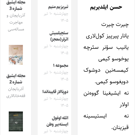
مجله ایشیق
حسن ایلدیریم
تبریزیم منیم
شماره 3
چهارشنبه ۱۰ تیر
آذربایجان و
۱۴۰۵
مهاجرت
چیرت چیرت
مساله‌سی
سئچیلمیش
یانار پیرپیز کول‌لاری
اثرلر(معجز)
یانیب سؤنر سئرچه
چهارشنبه ۱۰ تیر
۱۴۰۵
یوخوسو کیمی
مجموعه ۱
کیمسه‌نین دوشوک
چهارشنبه ۱۰ تیر
مجله ایشیق
۱۴۰۵
دویغوسو کیمی.
شماره 2
آذربایجان
نه ایشیغینا گووه‌نن
دورنالار قاییداندا
قفه‌خانالاری
چهارشنبه ۱۰ تیر
اولار
۱۴۰۵
نه ایستیسینه
ائله اوغول
ایسته‌ییر وطن
قیزینان.
چهارشنبه ۱۰ تیر