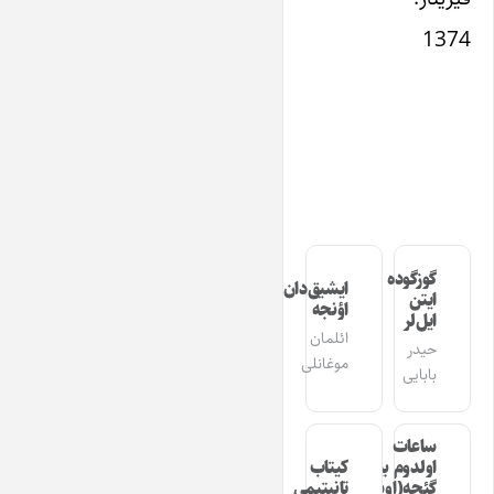
1374
گوزگوده
ایشیق‌دان
ایتن
اؤنجه
ایل‌لر
ائلمان
حیدر
موغانلی
بابایی
ساعات
اولدوم بیر
کیتاب
گئجه(اوشاق
تانیتیمی