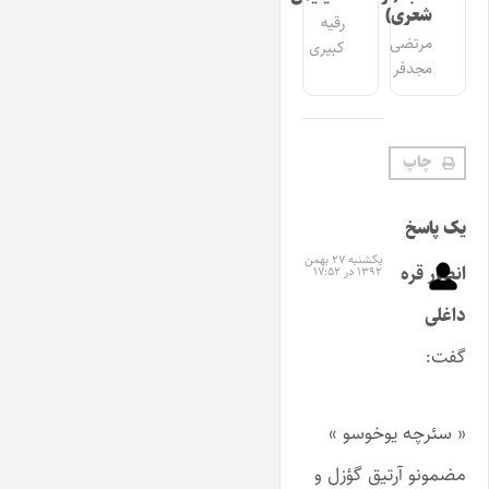
شعری)
رقیه
مرتضی
کبیری
مجدفر
چاپ
یک پاسخ
یکشنبه ۲۷ بهمن
انصار قره
۱۳۹۲ در ۱۷:۵۲
داغلی
گفت:
« سئرچه یوخوسو »
مضمونو آرتیق گؤزل و