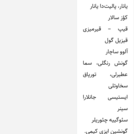
یانار، پالیت‌دا یانار
کؤز سالار
قیپ – قیرمیزی
قیزیل گول
آلوو ساچار
گونش رنگلی، سما
عطیرلی، تورپاق
سخاوتلی
ایستیسی جانلارا
سینر
سئوگییه چئوریلر
گونشین ایزی کیمی.