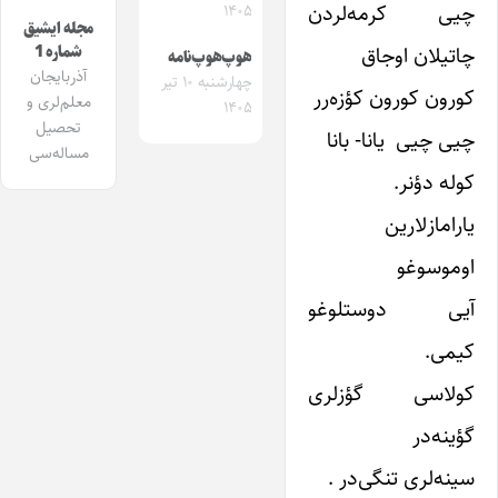
چیی کرمه‌لردن
۱۴۰۵
مجله ایشیق
چاتیلان اوجاق
شماره 1
هوپ‌هوپ‌نامه
آذربایجان
چهارشنبه ۱۰ تیر
کورون کورون کؤزه‌رر
معلم‌لری و
۱۴۰۵
تحصیل
چیی چیی یانا- بانا
مساله‌سی
کوله دؤنر.
یارامازلارین
اوموسوغو
آیی دوستلوغو
کیمی.
کولاسی گؤزلری
گؤینه‌در
سینه‌لری تنگی‌در .