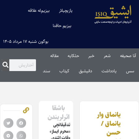
یازیچیلار
بیزیم‌له علاقه
بیزیم حاقدا
بوگون شنبه ۱۷ مرداد ۱۴۰۵
آنا صحیفه
شعر
خبر
حئکایه
مقاله‌
سس
یادداشت
دانیشیق
کیتاب
سند
باشقا
یانماق وار
اثرلریندن
یانماق /
تدقیقاتچی
حسن
«محرم ایماز»
وفات ائتدی