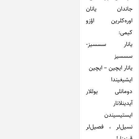
جاندان یانان
اوره‌کلرین اؤزو
کیمی:
یانار سسسیز-
سسسیز
یانار ایچین – ایچین
ایشیغیندا
دومانلی یوللار
آیدینلانار
ایستیسیندن
نسیل‌لر ، فصیل‌لر
قیزینار!