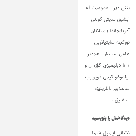
یئنی دیر ، عمومیت له
ایشیق سایتی گونئی
آذربایجاندا یایینلانان
تورکجه سایتیلارین
هامی سیندان اعلادیر
؛ آنا دیلیمیزی گؤزه ل و
اولدوغو کیمی قورویوب
ساغلاییر ،اللرینیزه
ساغلیق .
دیدگاهتان را بنویسید
نشانی ایمیل شما