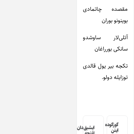
مقصده چاتمادی
بوینونو بوران
آتلی‌لار ساوشدو
سانکی بورراغان
تکجه بیر یول قالدی
توز­ایله دولو.
گوزگوده
ایشیق‌دان
ایتن
اؤنجه