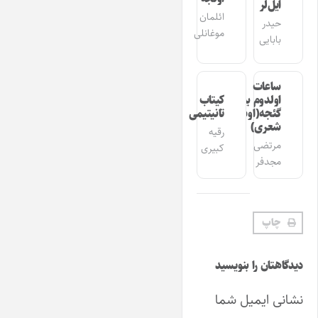
ایل‌لر
ائلمان
حیدر
موغانلی
بابایی
ساعات
اولدوم بیر
کیتاب
گئجه(اوشاق
تانیتیمی
شعری)
رقیه
مرتضی
کبیری
مجدفر
چاپ
دیدگاهتان را بنویسید
نشانی ایمیل شما