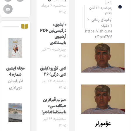
شعر
سه‌شنبه ۶ مرداد
پنجشنبه ۱۶ آبان
۱۴۰۵
۱۳۹۲
اوخوماق زامانی: <
«ایشیق»
1 دقیقه
درگیسی‌نین PDF
https://ishiq.ne
آرشیوی
t/?p=6768
یاییملاندی
چهارشنبه ۳۱ تیر
۱۴۰۵
ادبی کؤرپو (آیلیق
مجله ایشیق
ادبی درگی) ۴۶
شماره 4
سه‌شنبه ۲۳ تیر
آذربایجان
۱۴۰۵
توی‌لاری
«بیزیم قیزلارین
حیکایه‌سی»
یایینلانماقدادیر!
سه‌شنبه ۱۶ تیر
عؤمورلر
۱۴۰۵