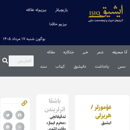
یازیچیلار
بیزیم‌له علاقه
بیزیم حاقدا
بوگون شنبه ۱۷ مرداد ۱۴۰۵
آنا صحیفه
شعر
خبر
حئکایه
مقاله‌
سس
یادداشت
دانیشیق
کیتاب
سند
باشقا
عؤمورلر /
اثرلریندن
هریزلی
تدقیقاتچی
ایشیق
«محرم ایماز»
وفات ائتدی