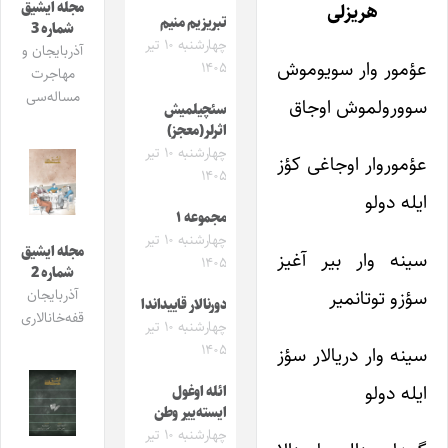
مجله ایشیق
هریزلی
تبریزیم منیم
شماره 3
چهارشنبه ۱۰ تیر
آذربایجان و
عؤمور وار سویوموش
۱۴۰۵
مهاجرت
مساله‌سی
سوورولموش اوجاق
سئچیلمیش
اثرلر(معجز)
چهارشنبه ۱۰ تیر
عؤموروار اوجاغی کؤز
۱۴۰۵
ایله دولو
مجموعه ۱
چهارشنبه ۱۰ تیر
مجله ایشیق
سینه وار بیر آغیز
۱۴۰۵
شماره 2
سؤزو تو‌تانمیر
آذربایجان
دورنالار قاییداندا
قفه‌خانالاری
چهارشنبه ۱۰ تیر
۱۴۰۵
سینه وار دریالار سؤز
ایله دولو
ائله اوغول
ایسته‌ییر وطن
چهارشنبه ۱۰ تیر