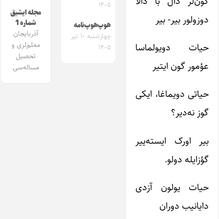
گون‌لر دال با دالا
۱۴۰۵
مجله ایشیق
دوزولور بیر- بیر
شماره 1
هوپ‌هوپ‌نامه
آذربایجان
چهارشنبه ۱۰ تیر
معلم‌لری و
حیات دویولما‌سا
۱۴۰۵
تحصیل
عؤمور گون ایتیر
مساله‌سی
حیاتی دویماغا، ایکی
گوز نه‌دیر؟
بیر اورک ایسته‌ییر
گؤزایله دولو.
حیات یولون آزدی
دایانیب دوران