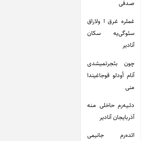
صـدفی
غملره غـرق ا ولاراق
سئوگی‌یه سکان
آنادیر
چون بئجرتمیشدی
آنام اُودلو قوجاغیندا
منی
دئـیـه‌رم حاخلی مـنه
آذربایجان آنادیر
ائده‌ر‌م جانیمی