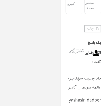
مرتضی
کبیری
مجدفر
چاپ
یک پاسخ
جمعه ۱۰ آبان
اکبر رضایی
۱۳۹۲ در ۱۶:۳۵
گفت:
داد چکـیب سؤیله‌ییرم
عالمه سولطا ن آنادیر
yashasin dadber