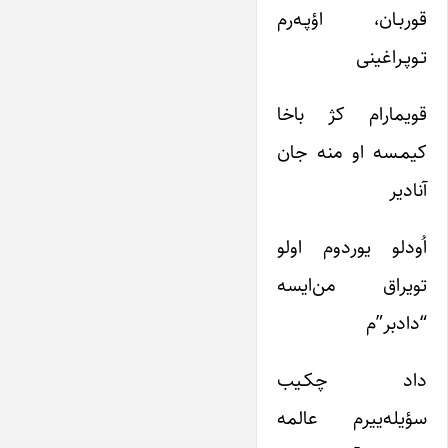
قوربـان، اؤپـه‌رم
تـوپـراغینی
قویمارام کژ باخا
کیمـسه او منه جان
آنادیر
اُودلو یوردوم اولو
تویراق من‌ایسه
“دادبر”م
داد چکـیب
سؤیله‌ییرم عالمه