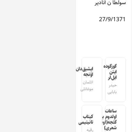
سولطا ن آنادیر
27/9/1371
گوزگوده
ایشیق‌دان
ایتن
اؤنجه
ایل‌لر
ائلمان
حیدر
موغانلی
بابایی
ساعات
اولدوم بیر
کیتاب
گئجه(اوشاق
تانیتیمی
شعری)
رقیه