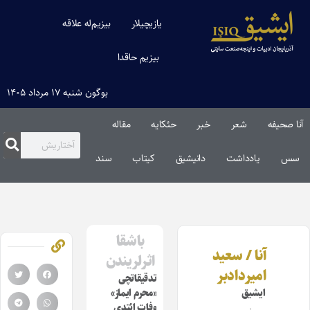
یازیچیلار
بیزیم‌له علاقه
بیزیم حاقدا
بوگون شنبه ۱۷ مرداد ۱۴۰۵
آنا صحیفه
شعر
خبر
حئکایه
مقاله‌
سس
یادداشت
دانیشیق
کیتاب
سند
باشقا
آنا / سعید
اثرلریندن
امیردادبر
تدقیقاتچی
ایشیق
«محرم ایماز»
وفات ائتدی