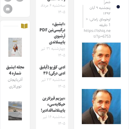
شعر
سه‌شنبه ۶ مرداد
پنجشنبه ۹ آبان
۱۴۰۵
۱۳۹۲
اوخوماق زامانی: <
«ایشیق»
1 دقیقه
درگیسی‌نین PDF
https://ishiq.ne
آرشیوی
t/?p=6753
یاییملاندی
چهارشنبه ۳۱ تیر
۱۴۰۵
ادبی کؤرپو (آیلیق
مجله ایشیق
ادبی درگی) ۴۶
شماره 4
سه‌شنبه ۲۳ تیر
آذربایجان
۱۴۰۵
توی‌لاری
«بیزیم قیزلارین
حیکایه‌سی»
یایینلانماقدادیر!
سه‌شنبه ۱۶ تیر
۱۴۰۵