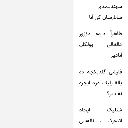
سهندیــمدی
سانارسـان کی آنا
ظاهراً درده دؤزور
دالغـالی وولکان
آنادیـر
قارشی گلدیکجه ده
یالقیزلیغا، درد ایچره
نه دیر؟
شنلیک ایجاد
ائده‌رک ، ناله‌سی