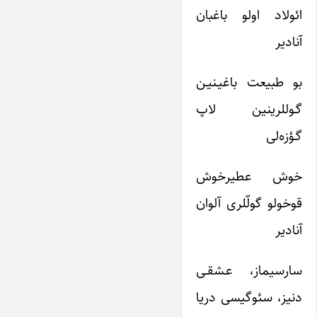
ائولاد اولو باغبان
آنادیر
بو طبیعت باغیـنیـن
گـوللرینین لاپ
گـؤزه‌لی
خوش عطیرخوش
قوخولو گولّلری آلوان
آنادیر
سارسیماز، عـشقـی
دنیز، سئوگیسی دریا