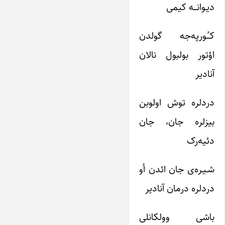
دیـوانـــه کیمی
کـُورپه‌جه گولدن
اؤتور بولبول نالان
آنادیر
دردلره توش اولوبن
بیزلره جان، جان
دئیه‌رک
شـیـره‌ی جان ائدن اُو
دردلره درمان آنادیر
باشی وولکانلی