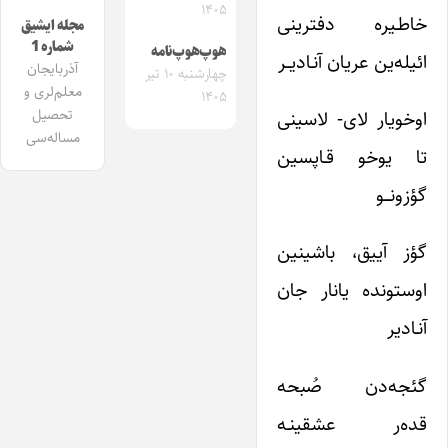
۱۴۰۵
خاطـیره دفترینی
مجله ایشیق
شماره 1
هوپ‌هوپ‌نامه
ائیله‌ین عریان آنـادیــر
آذربایجان
چهارشنبه ۱۰ تیر
معلم‌لری و
۱۴۰۵
تحصیل
اوخویار لای- لاسینی
مساله‌سی
تا یوخو قـاپسین
گؤزونـــو
گؤز آییق، باشینین
اوستونده یانار جان
آنـادیر
گئجه‌دن صُبحه
قده‌ر عشقینـه