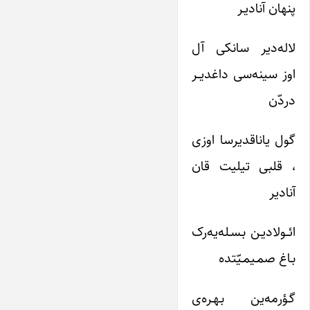
پنهان آنادیـر
لاله‌دیر سانکی آل
اوز سینه‌سی داغدیــر
دردّن
گول یاناقدیرسا اوزی
، قلبی تیلیت قان
آنادیر
ائــولادیـن بـسـله‌یه‌رک
بـاغ صمـیمـیّتده
گـؤرمه‌ین بـهـره‌ی