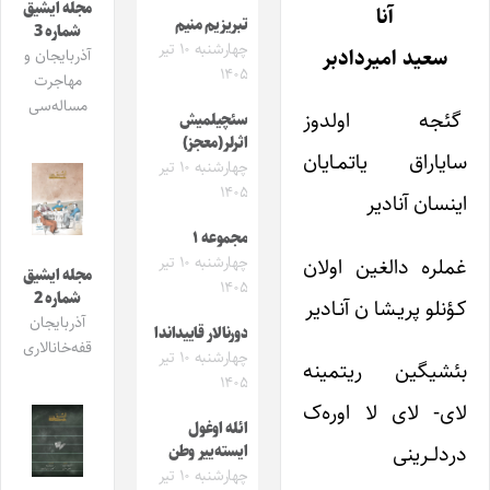
مجله ایشیق
آنا
تبریزیم منیم
شماره 3
چهارشنبه ۱۰ تیر
سعید امیردادبر
آذربایجان و
۱۴۰۵
مهاجرت
مساله‌سی
گئجه اولدوز
سئچیلمیش
اثرلر(معجز)
سایاراق یاتمـایان
چهارشنبه ۱۰ تیر
۱۴۰۵
اینسان آنادیر
مجموعه ۱
غملره دالغین اولان
چهارشنبه ۱۰ تیر
مجله ایشیق
۱۴۰۵
شماره 2
کـؤنلو پریـشا ن آنـادیر
آذربایجان
دورنالار قاییداندا
قفه‌خانالاری
چهارشنبه ۱۰ تیر
بئشیگین ریتمینه
۱۴۰۵
لای- لای لا اوره‌ک
ائله اوغول
دردلــرینی
ایسته‌ییر وطن
چهارشنبه ۱۰ تیر