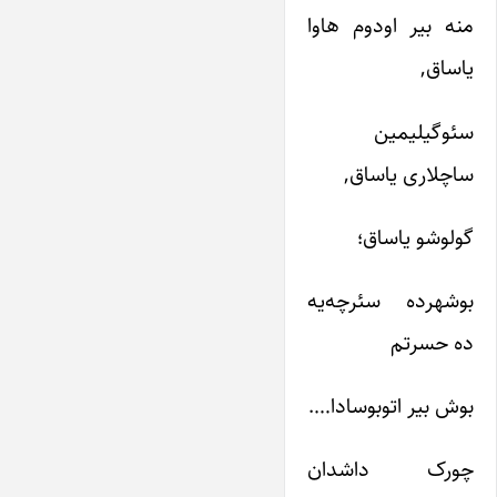
منه بیر اودوم هاوا
یاساق,
سئوگیلیمین
ساچلاری یاساق,
گولوشو یاساق؛
بوشهرده سئرچه‌یه
ده حسرتم
بوش بیر اتوبوسادا….
چورک داشدان