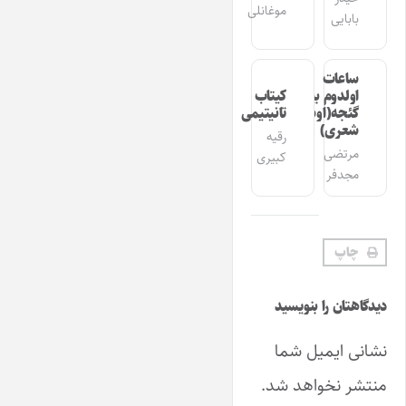
موغانلی
بابایی
ساعات
اولدوم بیر
کیتاب
گئجه(اوشاق
تانیتیمی
شعری)
رقیه
مرتضی
کبیری
مجدفر
چاپ
دیدگاهتان را بنویسید
نشانی ایمیل شما
منتشر نخواهد شد.