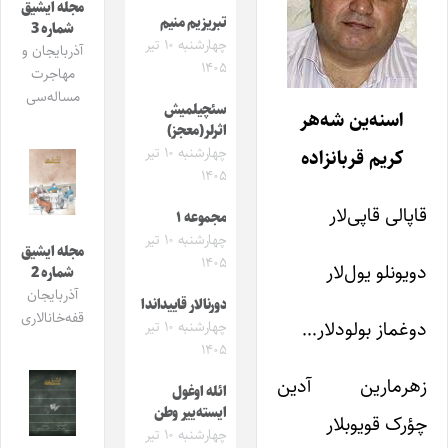
مجله ایشیق
تبریزیم منیم
شماره 3
چهارشنبه ۱۰ تیر
آذربایجان و
۱۴۰۵
مهاجرت
مساله‌سی
سئچیلمیش
اسنه‌ین شه‌هر
اثرلر(معجز)
چهارشنبه ۱۰ تیر
کریم قربانزاده
۱۴۰۵
قاپالی قاپی‌لار
مجموعه ۱
چهارشنبه ۱۰ تیر
مجله ایشیق
۱۴۰۵
دویونلو یول‌لار
شماره 2
آذربایجان
دورنالار قاییداندا
قفه‌خانالاری
دوغماز بولودلار…
چهارشنبه ۱۰ تیر
۱۴۰۵
زهرمارین آدین
ائله اوغول
ایسته‌ییر وطن
چؤرک قویوبلار
چهارشنبه ۱۰ تیر