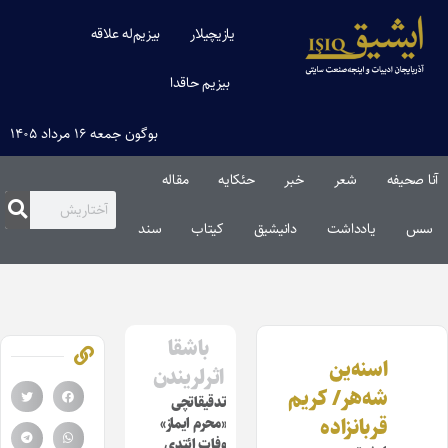
یازیچیلار
بیزیم‌له علاقه
بیزیم حاقدا
بوگون جمعه ۱۶ مرداد ۱۴۰۵
آنا صحیفه
شعر
خبر
حئکایه
مقاله‌
سس
یادداشت
دانیشیق
کیتاب
سند
باشقا
اسنه‌ین
اثرلریندن
شه‌هر/ کریم
تدقیقاتچی
قربانزاده
«محرم ایماز»
وفات ائتدی