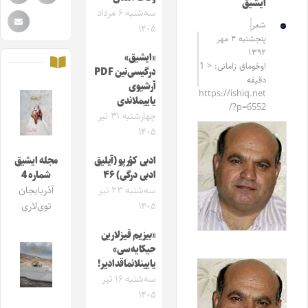
ایشیق
سه‌شنبه ۶ مرداد
شعر
۱۴۰۵
پنجشنبه ۴ مهر
۱۳۹۲
«ایشیق»
اوخوماق زامانی: < 1
درگیسی‌نین PDF
دقیقه
آرشیوی
https://ishiq.net
یاییملاندی
/?p=6552
چهارشنبه ۳۱ تیر
۱۴۰۵
ادبی کؤرپو (آیلیق
مجله ایشیق
ادبی درگی) ۴۶
شماره 4
سه‌شنبه ۲۳ تیر
آذربایجان
۱۴۰۵
توی‌لاری
«بیزیم قیزلارین
حیکایه‌سی»
یایینلانماقدادیر!
سه‌شنبه ۱۶ تیر
۱۴۰۵