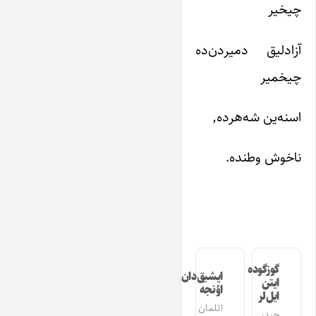
چیخیر
آزادلیق دمیردن‌ده
چیخمیر
اسنه‌ین شه‌هرده,
ناخوش وطنده.
گوزگوده
ایشیق‌دان
ایتن
اؤنجه
ایل‌لر
ائلمان
حیدر