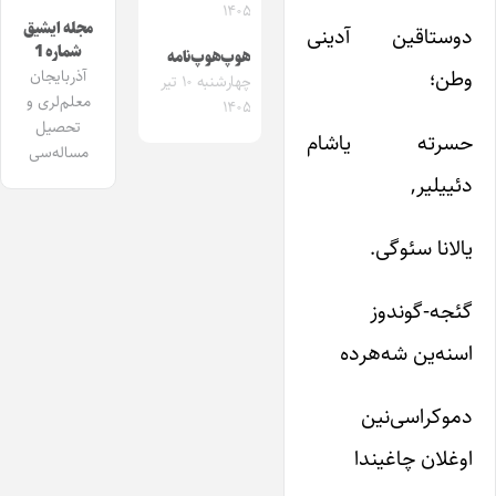
۱۴۰۵
مجله ایشیق
دوستاقین آدینی
شماره 1
هوپ‌هوپ‌نامه
وطن؛
آذربایجان
چهارشنبه ۱۰ تیر
معلم‌لری و
۱۴۰۵
تحصیل
حسرته یاشام
مساله‌سی
دئییلیر,
یالانا سئوگی.
گئجه-گوندوز
اسنه‌ین شه‌هرده
دموکراسی‌نین
اوغلان چاغیندا