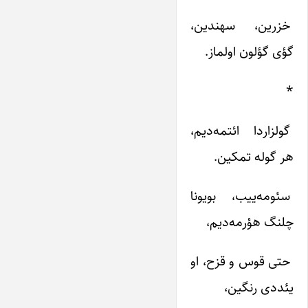
خزرین‌، سهندین‌،
گؤی‌ گؤلون‌ اولماز.
*
گولزاردا ائتمه‌دیم‌،
هر گوله‌ تمکین‌.
سئومه‌ییب‌، بویونا
چلنگ‌ هؤرمه‌دیم‌،
حتی‌ قوس‌ و قزح‌، او
یئددی‌ رنگین‌،