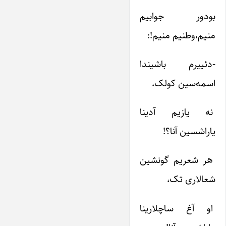
بودور جوابیم‌
منیم‌،وطنیم‌ منیم‌!:
-دئییرم‌ باشیندا
اسمه‌سین‌ کولک‌،
نه‌ یازیم‌ آدینا
یاراشسین‌ آنا؟!
هر شعریم‌ گونشین‌
شعالاری‌ تک‌،
او آغ‌ ساچلارینا