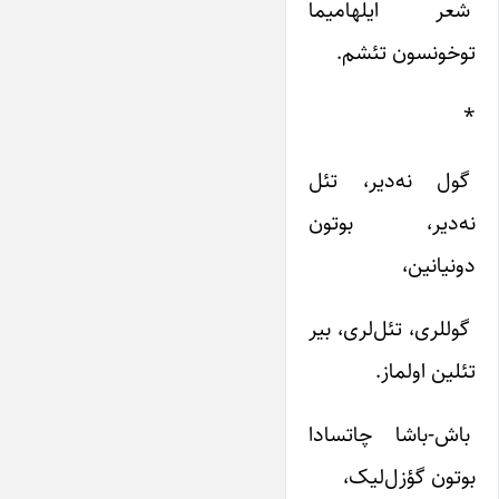
شعر ایلهامیما
توخونسون‌ تئشم‌.
*
گول‌ نه‌دیر، تئل‌
نه‌دیر، بوتون‌
دونیانین‌،
گوللری‌، تئل‌لری‌، بیر
تئلین‌ اولماز.
باش‌-باشا چاتسادا
بوتون‌ گؤزل‌لیک‌،