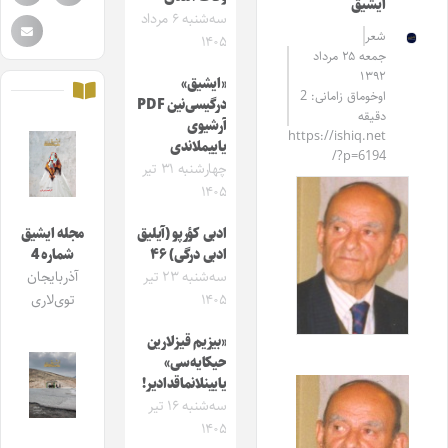
ایشیق
سه‌شنبه ۶ مرداد
شعر
۱۴۰۵
جمعه ۲۵ مرداد
۱۳۹۲
«ایشیق»
اوخوماق زامانی: 2
درگیسی‌نین PDF
دقیقه
آرشیوی
https://ishiq.net
یاییملاندی
/?p=6194
چهارشنبه ۳۱ تیر
۱۴۰۵
ادبی کؤرپو (آیلیق
مجله ایشیق
ادبی درگی) ۴۶
شماره 4
سه‌شنبه ۲۳ تیر
آذربایجان
۱۴۰۵
توی‌لاری
«بیزیم قیزلارین
حیکایه‌سی»
یایینلانماقدادیر!
سه‌شنبه ۱۶ تیر
۱۴۰۵