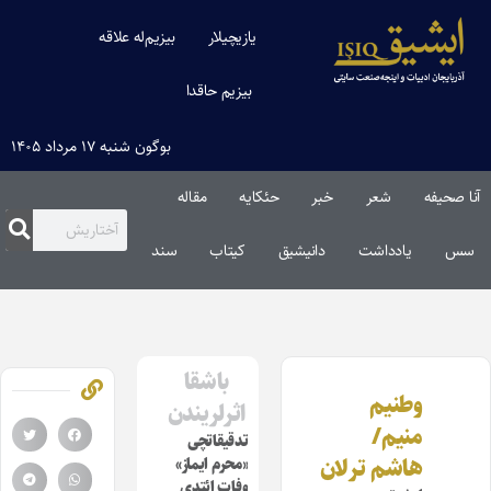
یازیچیلار
بیزیم‌له علاقه
بیزیم حاقدا
بوگون شنبه ۱۷ مرداد ۱۴۰۵
آنا صحیفه
شعر
خبر
حئکایه
مقاله‌
سس
یادداشت
دانیشیق
کیتاب
سند
باشقا
وطنیم‌
اثرلریندن
منیم‌/
تدقیقاتچی
هاشم ترلان
«محرم ایماز»
وفات ائتدی