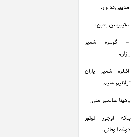
امه‌یین‌ده‌ وار.
دئییرسن‌ یقین‌:
– گوللره‌ شعیر
یازان‌،
ائللره‌ شعیر یازان‌
ترلانیم‌ منیم‌
یادینا سالمیر منی‌,
بلکه‌ اوجوز توتور
دوغما وطنی‌.