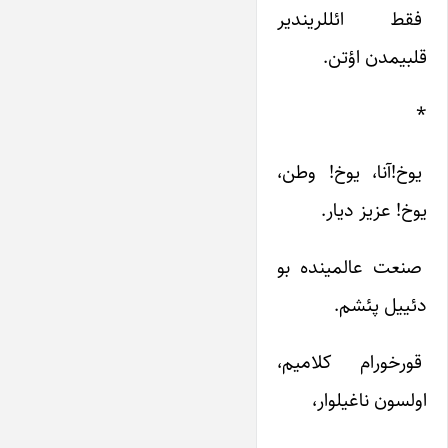
فقط‌ ائللریندیر
قلبیمدن‌ اؤتن‌.
*
یوخ‌!آنا، یوخ‌! وطن‌،
یوخ‌! عزیز دیار.
صنعت‌ عالمینده‌ بو
دئییل‌ پئشم‌.
قورخورام‌ کلامیم‌،
اولسون‌ ناغیلوار،