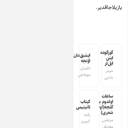
یازیلاجاقدیر.
گوزگوده
ایشیق‌دان
ایتن
اؤنجه
ایل‌لر
ائلمان
حیدر
موغانلی
بابایی
ساعات
اولدوم بیر
کیتاب
گئجه(اوشاق
تانیتیمی
شعری)
رقیه
مرتضی
کبیری
مجدفر