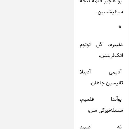
بو عاجیز قلمه‌ نئجه‌
سیغیشسین‌.
*
دئییرم‌، گل‌ توتوم‌
اتک‌لریندن‌،
آدیمی‌ آدینلا
تانیسین‌ جاهان‌.
بوآندا قلمیم‌،
سسله‌نیرکی‌ سن‌،
نه‌ صمد