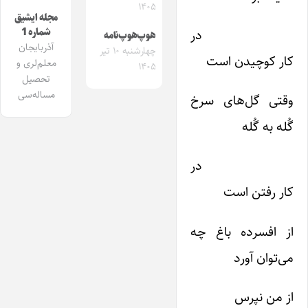
۱۴۰۵
مجله ایشیق
شماره 1
در
هوپ‌هوپ‌نامه
آذربایجان
چهارشنبه ۱۰ تیر
کار کوچیدن است
معلم‌لری و
۱۴۰۵
تحصیل
مساله‌سی
وقتی گل‌‌های سرخ
گُله به گُله
در
کار رفتن است
از افسرده باغ چه
می‌‌توان آورد
از من نپرس