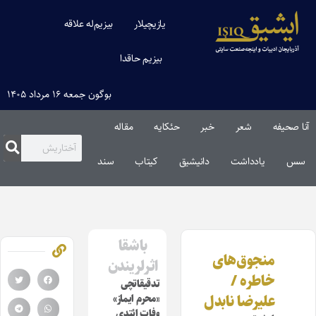
یازیچیلار
بیزیم‌له علاقه
بیزیم حاقدا
بوگون جمعه ۱۶ مرداد ۱۴۰۵
آنا صحیفه
شعر
خبر
حئکایه
مقاله‌
سس
یادداشت
دانیشیق
کیتاب
سند
باشقا
منجوق‌های
اثرلریندن
خاطره /
تدقیقاتچی
علیرضا نابدل
«محرم ایماز»
وفات ائتدی