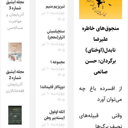
مجله ایشیق
تبریزیم منیم
شماره 3
چهارشنبه ۱۰ تیر
آذربایجان و
۱۴۰۵
مهاجرت
منجوق‌های خاطره
مساله‌سی
سئچیلمیش
اثرلر(معجز)
علیرضا
چهارشنبه ۱۰ تیر
نابدل(اوختای)
۱۴۰۵
برگردان: حسن
مجموعه ۱
چهارشنبه ۱۰ تیر
صانعی
مجله ایشیق
۱۴۰۵
شماره 2
آذربایجان
از افسرده باغ چه
دورنالار قاییداندا
قفه‌خانالاری
چهارشنبه ۱۰ تیر
می‌‌توان آورد
۱۴۰۵
ائله اوغول
وقتی قبیله‌‌های
ایسته‌ییر وطن
چهارشنبه ۱۰ تیر
نحیف برگ‌‌ها