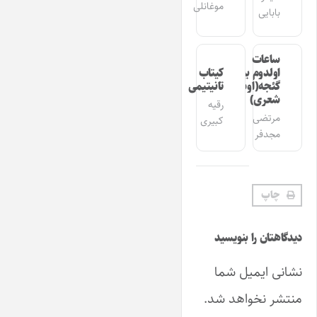
موغانلی
بابایی
ساعات
اولدوم بیر
کیتاب
گئجه(اوشاق
تانیتیمی
شعری)
رقیه
مرتضی
کبیری
مجدفر
چاپ
دیدگاهتان را بنویسید
نشانی ایمیل شما
منتشر نخواهد شد.