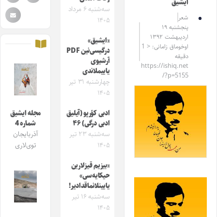
ایشیق
سه‌شنبه ۶ مرداد
شعر
۱۴۰۵
پنجشنبه ۱۹
اردیبهشت ۱۳۹۲
«ایشیق»
اوخوماق زامانی: < 1
درگیسی‌نین PDF
دقیقه
آرشیوی
https://ishiq.net
یاییملاندی
/?p=5155
چهارشنبه ۳۱ تیر
۱۴۰۵
ادبی کؤرپو (آیلیق
مجله ایشیق
ادبی درگی) ۴۶
شماره 4
سه‌شنبه ۲۳ تیر
آذربایجان
۱۴۰۵
توی‌لاری
«بیزیم قیزلارین
حیکایه‌سی»
یایینلانماقدادیر!
سه‌شنبه ۱۶ تیر
۱۴۰۵