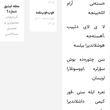
خسته‌نی آرام
۱۴۰۵
مجله ایشیق
شماره 1
ائله‌یینجه
هوپ‌هوپ‌نامه
آذربایجان
چهارشنبه ۱۰ تیر
معلم‌لری و
۱۴۰۵
لا ی لای دئییب
تحصیل
مساله‌سی
،آهسته‌جه
هوشلاندیرا بیلسه
سن چئوره‌ده بوش
سؤزلره ،اووسونلارا
اویسان
نعره ایله سنی ،قور
کیمی داشلاندیرا