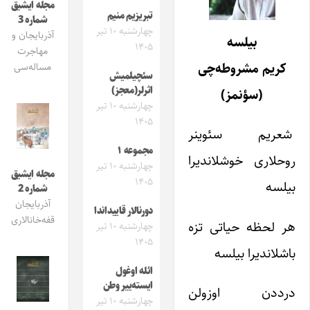
مجله ایشیق
تبریزیم منیم
شماره 3
چهارشنبه ۱۰ تیر
آذربایجان و
بیلسه
۱۴۰۵
مهاجرت
کریم مشروطه‌چی
مساله‌سی
سئچیلمیش
اثرلر(معجز)
(سؤنمز)
چهارشنبه ۱۰ تیر
۱۴۰۵
شعریم سئوینر
مجموعه ۱
روحلاری خوشلاندیرا
چهارشنبه ۱۰ تیر
مجله ایشیق
۱۴۰۵
بیلسه
شماره 2
آذربایجان
دورنالار قاییداندا
قفه‌خانالاری
هر لحظه حیاتی تزه
چهارشنبه ۱۰ تیر
۱۴۰۵
باشلاندیرا بیلسه
ائله اوغول
ایسته‌ییر وطن
درددن اوزولن
چهارشنبه ۱۰ تیر