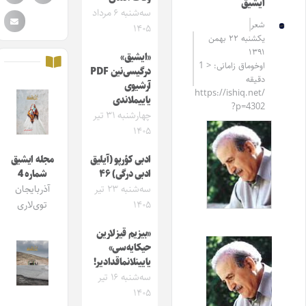
ایشیق
سه‌شنبه ۶ مرداد
شعر
۱۴۰۵
یکشنبه ۲۲ بهمن
۱۳۹۱
«ایشیق»
اوخوماق زامانی: < 1
درگیسی‌نین PDF
دقیقه
آرشیوی
https://ishiq.net/
یاییملاندی
?p=4302
چهارشنبه ۳۱ تیر
۱۴۰۵
ادبی کؤرپو (آیلیق
مجله ایشیق
ادبی درگی) ۴۶
شماره 4
سه‌شنبه ۲۳ تیر
آذربایجان
۱۴۰۵
توی‌لاری
«بیزیم قیزلارین
حیکایه‌سی»
یایینلانماقدادیر!
سه‌شنبه ۱۶ تیر
۱۴۰۵