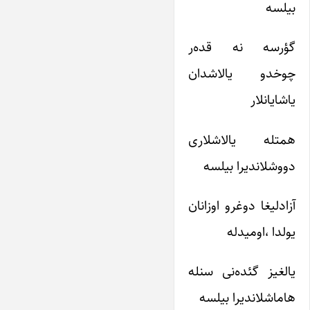
بیلسه
گؤرسه نه قده‌ر
چوخدو یالاشدان
یاشایانلار
همتله یالاشلاری
دووشلاندیرا بیلسه
آزادلیغا دوغرو اوزانان
یولدا ،اومیدله
یالغیز گئده‌نی سنله
هاماشلاندیرا بیلسه