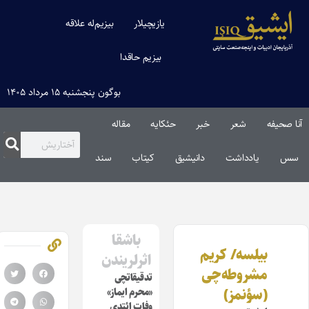
یازیچیلار
بیزیم‌له علاقه
بیزیم حاقدا
بوگون پنجشنبه ۱۵ مرداد ۱۴۰۵
آنا صحیفه
شعر
خبر
حئکایه
مقاله‌
سس
یادداشت
دانیشیق
کیتاب
سند
باشقا
بیلسه/ کریم
اثرلریندن
مشروطه‌چی
تدقیقاتچی
(سؤنمز)
«محرم ایماز»
وفات ائتدی