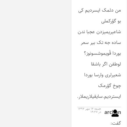
من دئمک ایسردیم کی
بو گؤرکملی
شاعیریمیزدن عجبا ندن
ساده جه تک بیر سعر
بوردا قُویموشسونوز؟
لوطفن اگر باشقا
شعیرلری وارسا بوردا
چوخ گؤرمک
ایستردیم.سایقیلاریملار.
جمعه ۱۲ مهر ۱۳۹۲
archan
در ۱۴:۲۷
گفت: