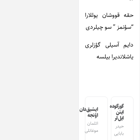
حقه قووشان یوللارا
“سؤنمز ” سو چیلردی
دایم آسیلی گؤزلری
یاشلاندیرا بیلسه
گوزگوده
ایشیق‌دان
ایتن
اؤنجه
ایل‌لر
ائلمان
حیدر
موغانلی
بابایی