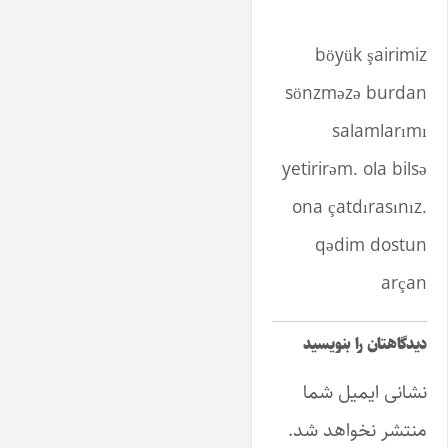
böyük şairimiz
sönzməzə burdan
salamlarımı
yetirirəm. ola bilsə
ona çatdırasınız.
qədim dostun
arçan
دیدگاهتان را بنویسید
نشانی ایمیل شما
منتشر نخواهد شد.