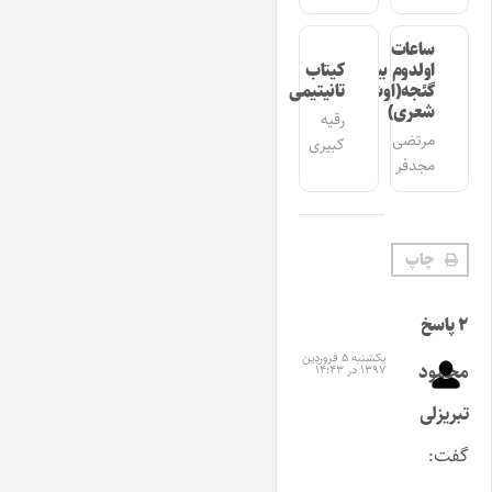
ساعات
اولدوم بیر
کیتاب
گئجه(اوشاق
تانیتیمی
شعری)
رقیه
مرتضی
کبیری
مجدفر
چاپ
۲ پاسخ
یکشنبه ۵ فروردین
محمود
۱۳۹۷ در ۱۴:۴۳
تبریزلی
گفت: