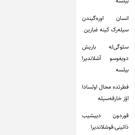
بیلسه
انسان اوره‌گیندن
سیله‌رک کینه غبارین
سئوگی‌له باریش
دویغوسو آشلاندیرا
بیلسه
فطرتده محال اولسادا
اؤز خارقه‌سیله
قوردون دییشیب
ذاتینی،قوشلاندیرا