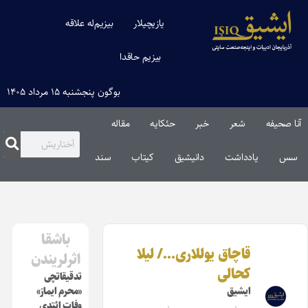
یازیچیلار
بیزیم‌له علاقه
بیزیم حاقدا
بوگون پنجشنبه ۱۵ مرداد ۱۴۰۵
خبر
حئکایه
مقاله‌
شت
دانیشیق
کیتاب
سند
باشقا
اق یوللاری…/ لیلا
اثرلریندن
لی
تدقیقاتچی
ق
«محرم ایماز»
وفات ائتدی