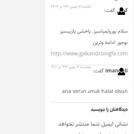
یکشنبه ۱۵ بهمن ۱۳۹۱ در ۲۳:۱۲
سیز. یاخشی یازیبسیز
ئرین
http://www.galkandi
پنجشنبه ۱۲ بهمن ۱۳۹۱ در ۰۹:۱۱
فت:
ana verən əmək 
نویسید
 شما منتشر نخواهد