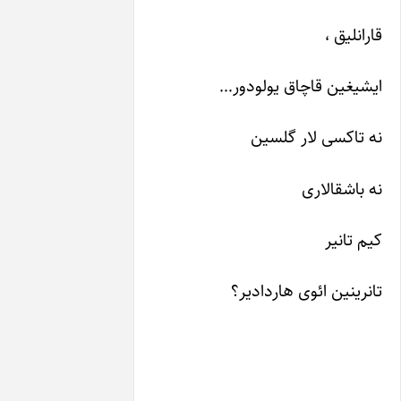
اق یولودور…
ر گلسین
ی هاردادیر؟