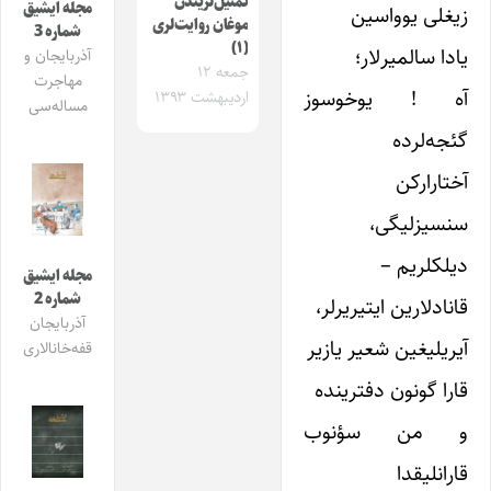
تمثیل‌لریندن
مجله ایشیق
زیغلی یوواسین
موغان روایت‌لری
شماره 3
(۱)
یادا سالمیرلار؛
آذربایجان و
جمعه ۱۲
مهاجرت
آه ! یوخوسوز
اردیبهشت ۱۳۹۳
مساله‌سی
گئجه‌لرده
آختارارکن
سنسیزلیگی،
دیلکلریم –
مجله ایشیق
شماره 2
قانادلارین ایتیریرلر،
آذربایجان
آیریلیغین شعیر یازیر
قفه‌خانالاری
قارا گونون دفترینده
و من سؤنوب
قارانلیقدا