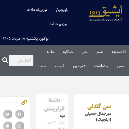
یازیچیلار
بیزیم‌له علاقه
بیزیم حاقدا
بوگون یکشنبه ۱۸ مرداد ۱۴۰۵
آنا صحیفه
شعر
خبر
حئکایه
مقاله‌
سس
یادداشت
دانیشیق
کیتاب
سند
باشقا
سن گئدلی
اثرلریندن
میرجمال حسینی
غزه
(اینجیک)
شنبه ۱۴ مهر
شعر