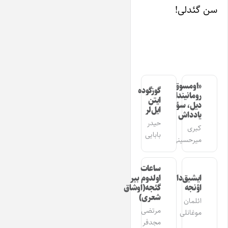
سن گئدلی!
«اومسوق»
گوزگوده
رومانیندا
ایتن
دیل، سؤز،
ایل‌لر
یادداش
حیدر
کبری
بابایی
میرحسینی
ساعات
ایشیق‌دان
اولدوم بیر
اؤنجه
گئجه(اوشاق
شعری)
ائلمان
مرتضی
موغانلی
مجدفر