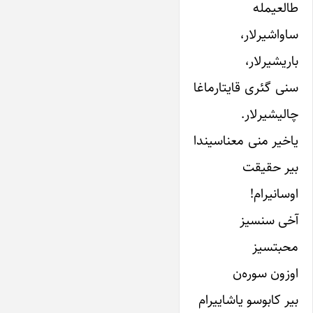
طالعیمله
ساواشیرلار،
باریشیرلار،
سنی گئری قایتارماغا
چالیشیرلار.
یاخیر منی معناسیندا
بیر حقیقت
اوسانیرام!
آخی سنسیز
محبتسیز
اوزون سوره‌ن
بیر کابوسو یاشاییرام