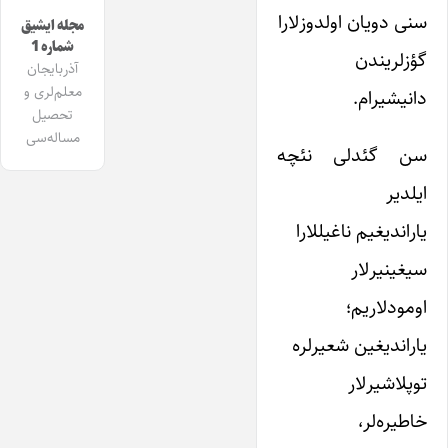
سنی دویان اولدوزلارا
مجله ایشیق
شماره 1
گؤزلریندن
آذربایجان
معلم‌لری و
دانیشیرام.
تحصیل
مساله‌سی
سن گئدلی نئچه
ایلدیر
یاراندیغیم ناغیللارا
سیغینیرلار
اومودلاریم؛
یاراندیغین شعیرلره
توپلاشیرلار
خاطیره‌لر،