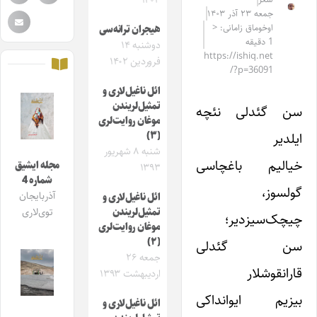
۱۴۰۳
جمعه ۲۳ آذر ۱۴۰۳
اوخوماق زامانی: <
هیجران ترانه‌سی
1 دقیقه
دوشنبه ۱۴
https://ishiq.net
فروردین ۱۴۰۲
/?p=36091
ائل ناغیل‌لاری و
تمثیل‌لریندن
سن گئدلی نئچه
موغان روایت‌لری
ایلدیر
(۳)
شنبه ۸ شهریور
خیالیم باغچاسی
مجله ایشیق
۱۳۹۳
شماره 4
گولسوز،
آذربایجان
ائل ناغیل‌لاری و
تمثیل‌لریندن
توی‌لاری
چیچک‌سیزدیر؛
موغان روایت‌لری
(۲)
سن گئدلی
جمعه ۲۶
قارانقوشلار
اردیبهشت ۱۳۹۳
بیزیم ایوانداکی
ائل ناغیل‌لاری و