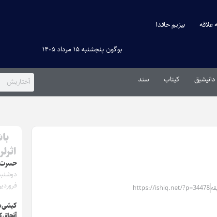
ه علاقه
بیزیم حاقدا
بوگون پنجشنبه ۱۵ مرداد ۱۴۰۵
دانیشیق
کیتاب
سند
باش
اثرلر
حسرت ت
فروردین ۰۲
https://ishiq.net/?p=34478
کیشی‌
آنجاق‌ک