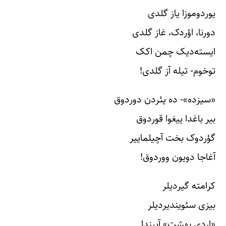
یوردوموزا یاز گلدی
دورنا، اؤردک، غاز گلدی
ایسته‌دیک چمن اکک
توخوم- تیله آز گلدی!
«سیزده»- ده یئردن دوردوق
بیر باغدا ییغوا قوردوق
گؤردوک بخت آچیلماییر
آغاجا دویون ووردوق!
کرامته گیردیلر
بیزی سئویندیردیلر
«اردی بهشت» آییندا