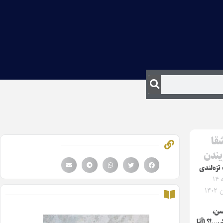
قا
یندن
زه‌لندی
دوشنبه ۱۴
۱۴
سن،
ی…!؟ (آتا