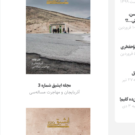
 ۱۳۹۹
سن،
کی…!؟
جمعه ۱۰ فروردین
تؤحفه‌لری
شنبه ۵ فروردین
یل
یکشنبه ۲۷ تیر
مجله ایشیق شماره 3
آذربایجان و مهاجرت مساله‌سی
ده گلیم!
پنجشنبه ۳ دی