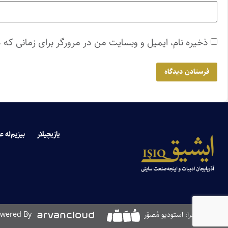
ذخیره نام، ایمیل و وبسایت من در مرورگر برای زمانی که 
یازیچیلار
بیزیم‌له ع
طراحی و اجرا: استودیو مُصوّر
wered By