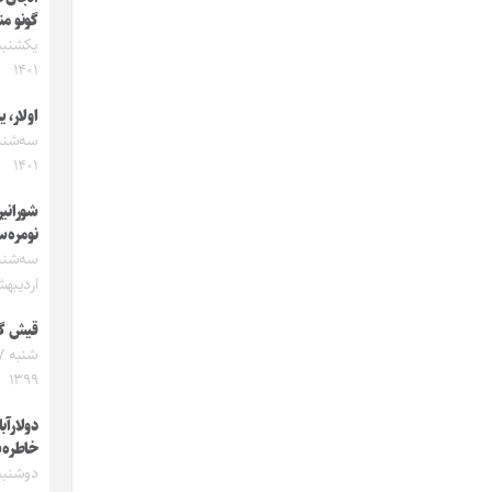
گونو من
۱۴۰۱
اولار، ی
۱۴۰۱
شورانی
نومره‌
اردیبهشت
قیش گ
۱۳۹۹
دولارآبا
خاطره‌