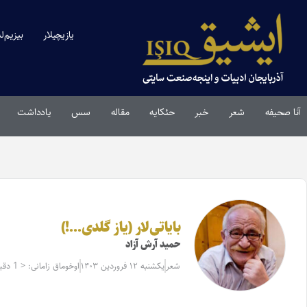
یازیچیلار
بیزیم‌ل
آنا صحیفه
شعر
خبر
حئکایه
مقاله‌
سس
یادداشت
بایاتی‌لار (یاز گلدی…!)
حمید آرش آزاد
شعر
یکشنبه ۱۲ فروردین ۱۴۰۳
اوخوماق زامانی: < 1 دقیقه