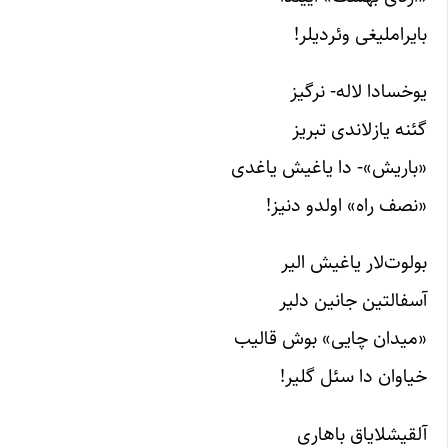
بایراملیغی وئردیلر!
یوخسادا لاله- نرگیز
گئنه یازلاندی تبریز
«باریش»- دا یاغیش یاغدی
«نصف راه» اولدو دنیز!
بولوت‌لار یاغیش الیر
آسفالتین جانین دلیر
«میدان چایی» بوش قالیب
خیاوان دا سئل گلیر!
آلقیشلایاق باهاری