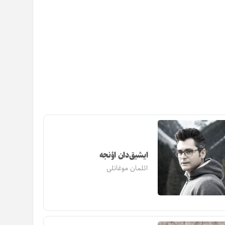
ایشیق‌دان اؤنجه
ائلمان موغانلی