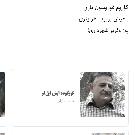
گؤروم قوروسون تاری
یاغیش یویوب هر یئری
پوز وئریر شهرداری!
گوزگوده ایتن ایل‌لر
حیدر بابایی