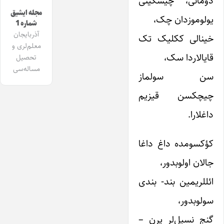
دومانی، چیسگینی
مجله ایشیق
یولوموزدان چک،
شماره 1
آذربایجان
خینالی ککلیک تک
معلم‌لری و
قایالاردا سک،
تحصیل
مساله‌سی
سن سولماز
چیچکسن قیزیم
داغلارا.
کؤکسومده داغ داغا
جالان اولوبدور،
ائللریمین بند- بندی
سولوبدور،
گنج نسیل‌لر پرن –