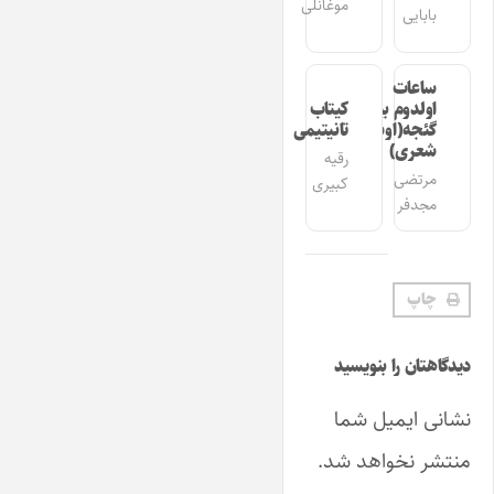
موغانلی
بابایی
ساعات
اولدوم بیر
کیتاب
گئجه(اوشاق
تانیتیمی
شعری)
رقیه
مرتضی
کبیری
مجدفر
چاپ
دیدگاهتان را بنویسید
نشانی ایمیل شما
منتشر نخواهد شد.