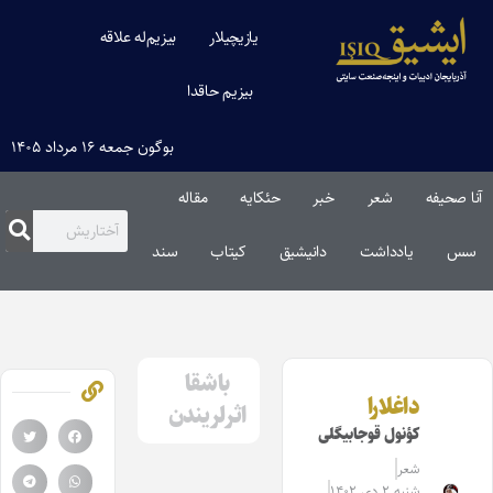
یازیچیلار
بیزیم‌له علاقه
بیزیم حاقدا
بوگون جمعه ۱۶ مرداد ۱۴۰۵
آنا صحیفه
شعر
خبر
حئکایه
مقاله‌
سس
یادداشت
دانیشیق
کیتاب
سند
باشقا
داغلارا
اثرلریندن
کؤنول قوجا‌بیگلی
شعر
شنبه ۲ دی ۱۴۰۲