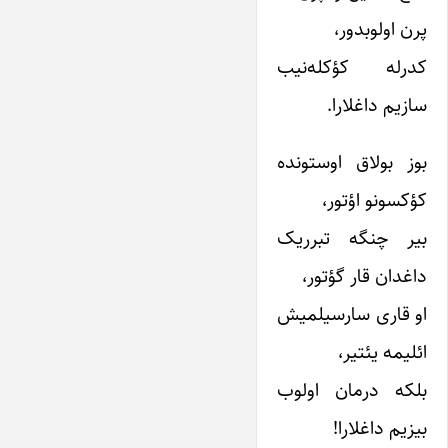
پرن اولوبدور،
کدرله کؤکله‌نیب
سازیم داغلارا.
بوز بولاق اوستونده
کؤکسونو اؤتور،
بیر چنگه تبرریک
داغدان قار گؤتور،
او قاری سارسیلمیش
ائلیمه یئتیر،
بلکه درمان اولوب
بیزیم داغلارا!