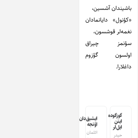
باشیندان آشسین،
«کؤنول» دایانمادان
نغمه‌لر قوشسون،
سؤنمز چیراق
اولسون گؤزوم
داغلارا.
گوزگوده
ایشیق‌دان
ایتن
اؤنجه
ایل‌لر
ائلمان
حیدر