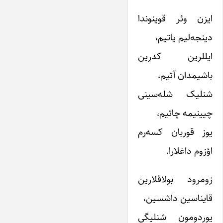
ایزن وئر قوینوندا
دینجه‌لیم یاتیم،
ایللرین کدرین
باشیمدان آتیم،
شنلیک شله‌سینی
چیینیمه چاتیم،
یوز قوربان کسه‌رم
اؤزوم داغلارا.
زومرود بولاقلارین
قایناسین داشسین،
یوردومون شنلیگی