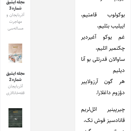
مجله ایشیق
شماره 3
بوکولوب قامتیم،
آذربایجان و
مهاجرت
اییلیب بئلیم،
مساله‌سی
غم یوکو آغیردیر
چکنمیر ائلیم،
ساوالان قدرتلی بو آنا
دیلیم
مجله ایشیق
شماره 2
هر گون آرزولاییر
آذربایجان
دؤزوم داغلارا.
قفه‌خانالاری
چیرپینیر ائل‌لریم
قانادسیز قوش تک،