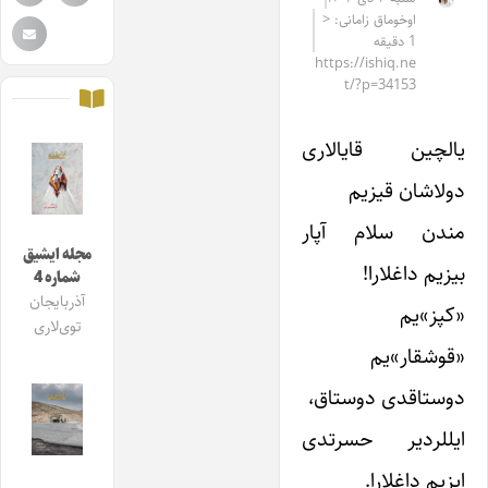
اوخوماق زامانی: <
1 دقیقه
https://ishiq.ne
t/?p=34153
یالچین قایالاری
دولاشان قیزیم
مندن سلام آپار
مجله ایشیق
بیزیم داغلارا!
شماره 4
آذربایجان
«کپز»یم
توی‌لاری
«قوشقار»یم
دوستاقدی دوستاق،
ایللردیر حسرتدی
ایزیم داغلارا.