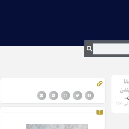
قا
یندن
ین…