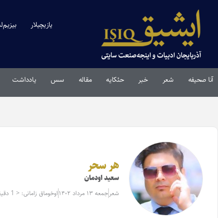
یازیچیلار
بیزیم‌ل
آنا صحیفه
شعر
خبر
حئکایه
مقاله‌
سس
یادداشت
هر سحر
سعید اودمان
شعر
جمعه ۱۳ مرداد ۱۴۰۲
اوخوماق زامانی: < 1 دقیقه