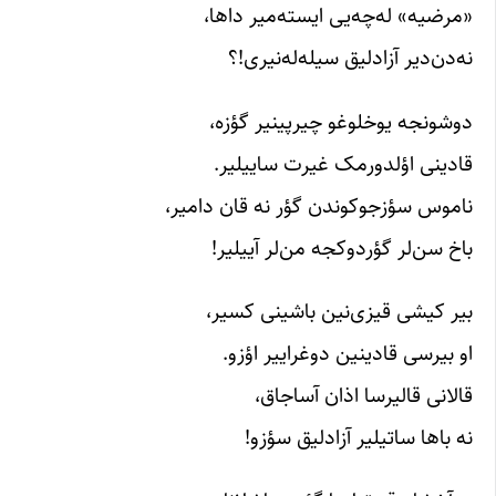
«مرضیه» له‌چه‌یی ایسته‌میر داها،
نه‌دن‌دیر آزادلیق سیله‌له‌نیری!؟
دوشونجه یوخلوغو چیرپینیر گؤزه،
قادینی اؤلدورمک غیرت ساییلیر.
ناموس سؤزجوکوندن گؤر نه قان دامیر،
باخ سن‌لر گؤردوکجه من‌لر آییلیر!
بیر کیشی قیزی‌نین باشینی کسیر،
او بیرسی قادینین دوغراییر اؤزو.
قالانی قالیرسا اذان آساجاق،
نه باها ساتیلیر آزادلیق سؤزو!