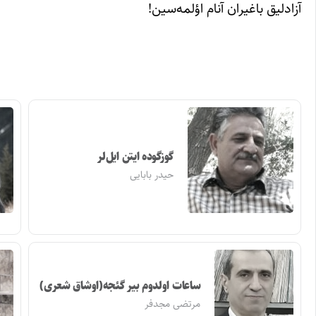
آزادلیق باغیران آنام اؤلمه‌سین!
گوزگوده ایتن ایل‌لر
حیدر بابایی
ساعات اولدوم بیر گئجه(اوشاق شعری)
مرتضی مجدفر