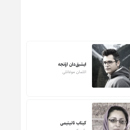
ایشیق‌دان اؤنجه
ائلمان موغانلی
کیتاب تانیتیمی