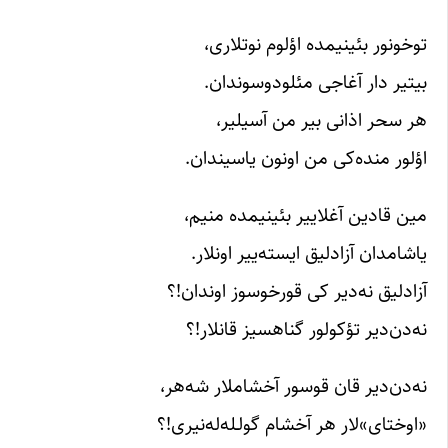
توخونور بئینیمده اؤلوم نوتلاری،
بیتیر دار آغاجی مئلودوسوندان.
هر سحر اذانی بیر من آسیلیر،
اؤلور منده‌کی من اونون یاسیندان.
مین قادین آغلاییر بئینیمده منیم،
یاشامدان آزادلیق ایسته‌ییر اونلار.
آزادلیق نه‌دیر کی قورخوسوز اوندان!؟
نه‌دن‌دیر تؤکولور گناهسیز قانلار!؟
نه‌دن‌دیر قان قوسور آخشاملار شه‌هر،
«اوختای»‌لار هر آخشام گولـله‌له‌نیری!؟