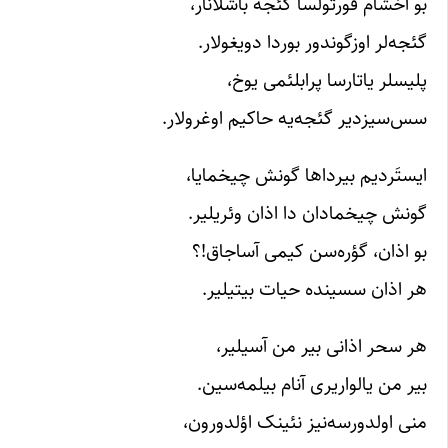
بو آخشام قورتولسا گئجه باشلانار،
گئجه‌لر اوزگوندور بوردا دویغولار.
پلیسلر یاتارسا پرابلئمی یوخ،
سس‌سیزدیر گئجه‌یه حاکیم اوغرولار.
ایستَردیم بیرداها گونش چیخمایا،
گونش چیخمادان دا اذان وئریلیر.
بو اذان، گؤره‌سن کیمی آساجاق!؟
هر اذان سسینده حیات بیتیلیر.
هر سحر اذانی بیر من آسیلیر،
بیر من یالواریری آنام بیلمه‌سین.
منی اولدورسه‌نیز نئینک اؤلدورون،