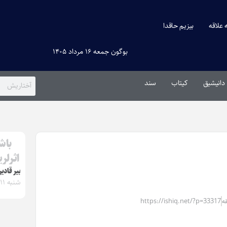
ه علاقه
بیزیم حاقدا
بوگون جمعه ۱۶ مرداد ۱۴۰۵
دانیشیق
کیتاب
سند
باش
اثرلر
بیر قاد
شنبه ۱۱ تیر ۱۴۰۱
https://ishiq.net/?p=33317