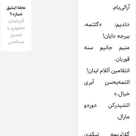
آرا‌لی‌یام.
مجله ایشیق
شماره 1
آذربایجان
دئدیم: «گئتمه،
معلم‌لری و
بیرجه دایان!
تحصیل
مساله‌سی
منیم جانیم سنه
قوربان.
انتقامین آللام اینان!
ائتمه‌یه‌سن آیری
خیال.»
ائشیدرکن دوردو
مارال.
گؤزلریمه تیکدی