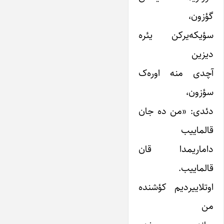
گؤزون،
سؤیکه‌یرکن یئره
دیزین
آچدی منه اوره‌ک
سؤزون،
دئدی: «من ده جان
قالماییب
داماریمدا قان
قالماییب.
اوتلاییردیم کؤشنده
من