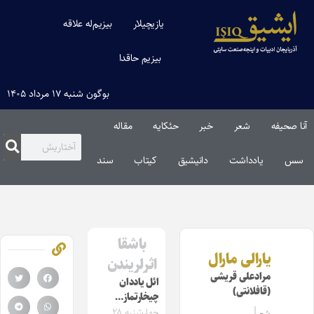
یازیچیلار
بیزیم‌له علاقه
بیزیم حاقدا
بوگون شنبه ۱۷ مرداد ۱۴۰۵
آنا صحیفه
شعر
خبر
حئکایه
مقاله‌
سس
یادداشت
دانیشیق
کیتاب
سند
باشقا
یارالی مارال
اثرلریندن
مرادعلی قریشی
ائل یاددان
(قافلانتی)
چیخارتماز…
چهارشنبه ۲۸
شعر