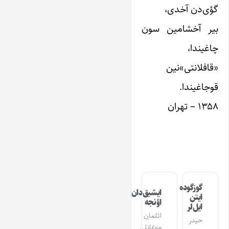
گؤی‌دن آخدی،
بیر آخشامین سون
چاغیندا،
«قافلانتی»نین
قوجاغیندا.
۱۳۵۸ – تهران
گوزگوده
ایشیق‌دان
ایتن
اؤنجه
ایل‌لر
ائلمان
حیدر
موغانلی