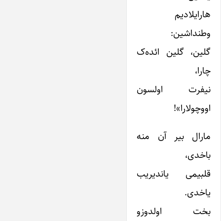
هارایلادیم
وطنداشین:
گلین، گلین ائده‌ک
چارا،
نیفرت اولسون
اووچولارا»!
مارال بیر آن منه
باخدی،
قلبیمی یاندیریب
یاخدی.
بخت اولدوزو