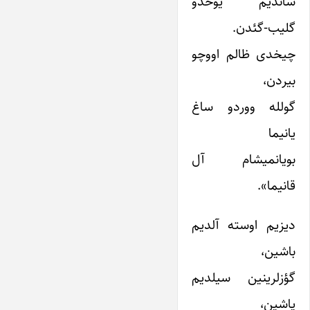
ساندیم یوخدو
گلیب-گئدن.
چیخدی ظالم اووچو
بیردن،
گولله ووردو ساغ
یانیما
بویانمیشام آل
قانیما».
دیزیم اوسته آلدیم
باشین،
گؤزلرینین سیلدیم
یاشین،