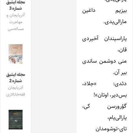
مجله ایشیق
شماره 3
بیزیم داغین
آذربایجان و
مارالی‌یدی.
مهاجرت
مساله‌سی
یاراسیندان آخیردی
قان،
منی دوشمن ساندی
بیر آن.
مجله ایشیق
شماره 2
دئدی: «جلاد،
آذربایجان
بس‌دیر، اوتان»!
قفه‌خانالاری
گؤرورسن کی،
یارا‌لی‌یام،
تای-توشومدان