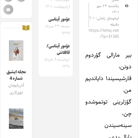
یکشنبه ۲۴ مهر
اردیبهشت ۱۴۰۱
۱۴۰۱
اوخوماق زامانی: < 1
عؤمور آیناسی
دقیقه
جمعه ۲۴ مرداد
https://ishiq.net
۱۳۹۹
/?p=31345
عؤمور آیناسی/
قافلانتی
بیر مارا‌لی گؤردوم
دوشنبه ۸ خرداد
دونن،
۱۳۹۱
مجله ایشیق
قارشیسیندا دایاندیم
شماره 4
آذربایجان
من.
توی‌لاری
گؤزلرینی توتموشدو
چن،
سینه‌سیندن
یارالی‌یدی،