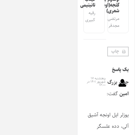
گئجه(اوشاق
تانیتیمی
شعری)
رقیه
مرتضی
کبیری
مجدفر
چاپ
یک پاسخ
پنجشنبه ۱۷
جعفر بزرگ
شهریور ۱۴۰۱ در
۱۶:۰۰
امین
گفت:
یوزلر ایل اونجه آشیق
آلی، دده علسگر