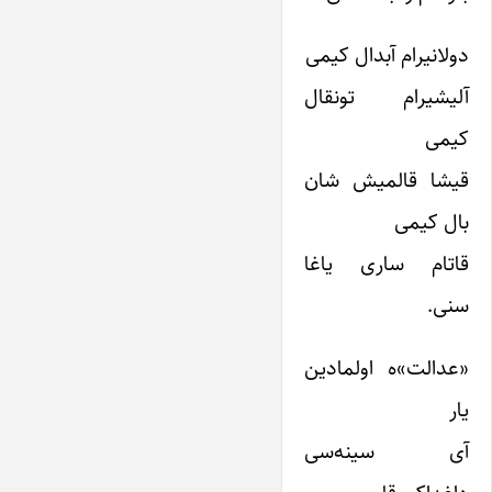
دولانیرام آبدال کیمی
آلیشیرام تونقال
کیمی
قیشا قالمیش شان
بال کیمی
قاتام ساری یاغا
سنی.
«عدالت»ه اولمادین
یار
آی سینه‌سی