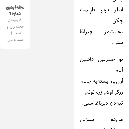
مجله ایشیق
ایللر بویو ظوٍلمت
شماره 1
چکن
آذربایجان
معلم‌لری و
ده‌ییشمز چیراغا
تحصیل
مساله‌سی
سنی.
بو حسرتین داشین
آتام
آرزویا، ایسته‌یه چاتام
زرگر اولام زره توتام
تپه‌دن دیرناغا سنی.
من‌ده سیزین