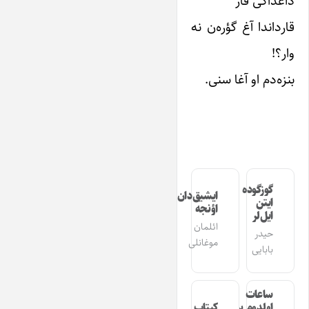
داغداکی قار
قارداندا آغ گؤره‌ن نه
وار؟!
بنزه‌دم او آغا سنی.
گوزگوده
ایشیق‌دان
ایتن
اؤنجه
ایل‌لر
ائلمان
حیدر
موغانلی
بابایی
ساعات
اولدوم بیر
کیتاب