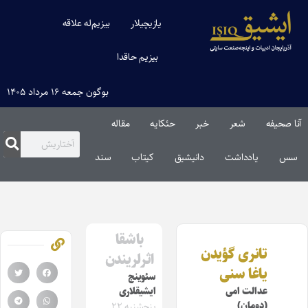
یازیچیلار
بیزیم‌له علاقه
بیزیم حاقدا
بوگون جمعه ۱۶ مرداد ۱۴۰۵
آنا صحیفه
شعر
خبر
حئکایه
مقاله‌
سس
یادداشت
دانیشیق
کیتاب
سند
باشقا
تانری گؤیدن
اثرلریندن
یاغا سنی
سئوینج
عدالت امی
ایشیقلاری
(دومان)
پنجشنبه ۲۲