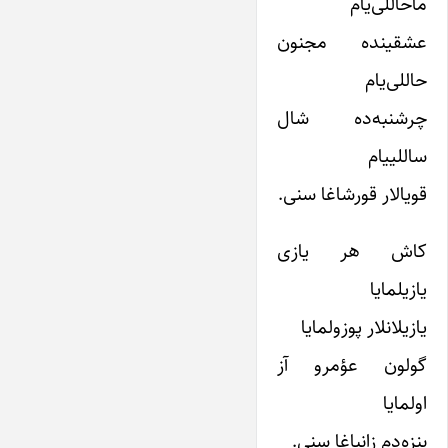
ماحاللی‌یام
عشقینده مجنون
حاللی‌یام
چرشنبه‌ده شال
ساللییام
قویالار قورشاغا سنی.
کاش هر یازی
یازیلمایا
یازیلانلار پوزولمایا
گولون عؤمرو آز
اولمایا
بنزه‌دم زانباغا سنی.