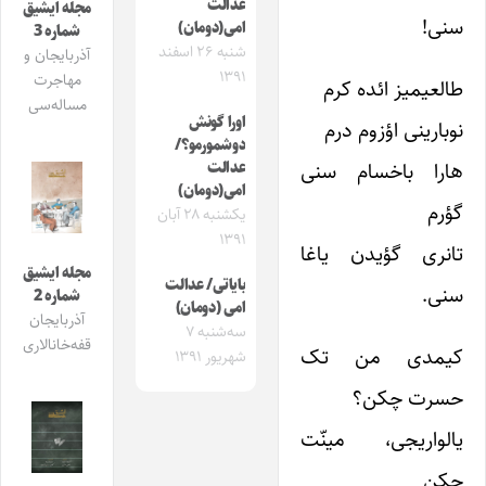
عدالت
مجله ایشیق
سنی!
امی(دومان)
شماره 3
شنبه ۲۶ اسفند
آذربایجان و
۱۳۹۱
مهاجرت
طالعیمیز ائده کرم
مساله‌سی
اورا گونش
نوبارینی اؤزوم درم
دوشمورمو؟/
هارا باخسام سنی
عدالت
امی(دومان)
گؤرم
یکشنبه ۲۸ آبان
۱۳۹۱
تانری گؤیدن یاغا
مجله ایشیق
بایاتی/ عدالت
سنی.
شماره 2
امی (دومان)
آذربایجان
سه‌شنبه ۷
قفه‌خانالاری
کیمدی من تک
شهریور ۱۳۹۱
حسرت چکن؟
یالواریجی، مینّت
چکن