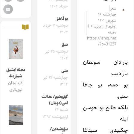
خرداد ۱۴۰۴
شعر
چهارشنبه ۱۶
بو قاطار
شهریور ۱۴۰۱
دوشنبه ۷ خرداد
اوخوماق زامانی: < 1
۱۴۰۳
دقیقه
https://ishiq.net
/?p=31237
سؤز
دوشنبه ۲۶ تیر
۱۴۰۲
یارادان سولطان
مجله ایشیق
منی
یارادیب
شماره 4
چهارشنبه ۱۹ تیر
آذربایجان
بو دمه، بو چاغا
۱۳۹۲
توی‌لاری
سنی.
گؤروشور/ عدالت
امی(دومان)
بلکه طالع بو حوسن
شنبه ۱۴
اردیبهشت ۱۳۹۲
ایله
چکیبدی سیناغا
بنؤوشه‌دن/