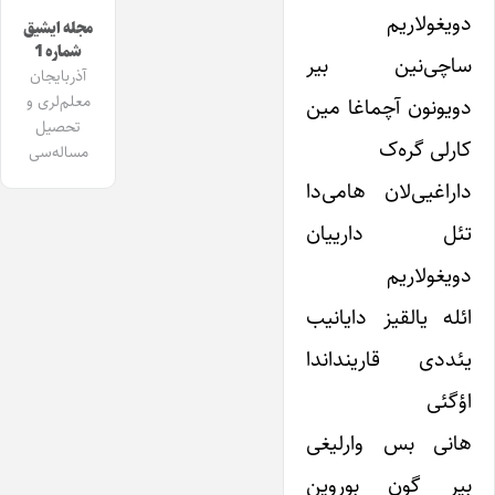
دویغولاریم
مجله ایشیق
شماره 1
ساچی‌نین بیر
آذربایجان
معلم‌لری و
دویونون آچماغا مین
تحصیل
کارلی گره‌ک
مساله‌سی
داراغیی‌لان هامی‌دا
تئل دارییان
دویغولاریم
ائله یالقیز دایانیب
یئددی قارینداندا
اؤگئی
هانی بس وارلیغی
بیر گون بوروین