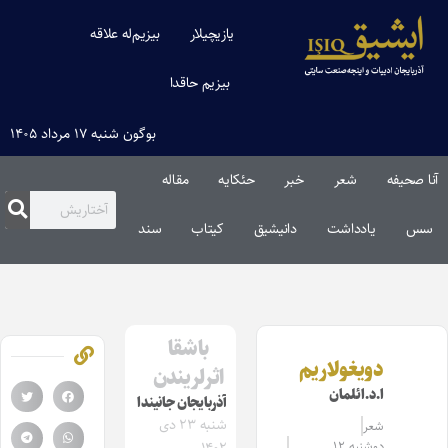
یازیچیلار
بیزیم‌له علاقه
بیزیم حاقدا
بوگون شنبه ۱۷ مرداد ۱۴۰۵
آنا صحیفه
شعر
خبر
حئکایه
مقاله‌
سس
یادداشت
دانیشیق
کیتاب
سند
باشقا
دویغولاریم
اثرلریندن
ا.د.ائلمان
آذربایجان جانیندا
شنبه ۲۳ دی
شعر
دوشنبه ۱۲