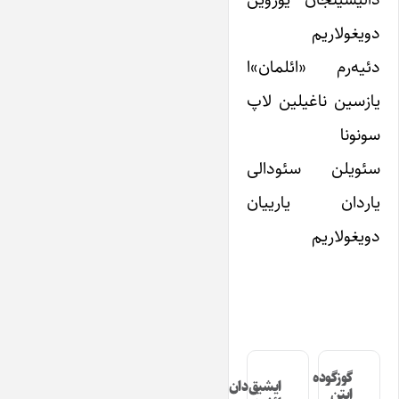
دویغولاریم
دئیه‌رم «ائلمان»ا
یازسین ناغیلین لاپ
سونونا
سئویلن سئودالی
یاردان یارییان
دویغولاریم
گوزگوده
ایشیق‌دان
ایتن