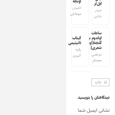
اؤنجه
ایل‌لر
ائلمان
حیدر
موغانلی
بابایی
ساعات
اولدوم بیر
کیتاب
گئجه(اوشاق
تانیتیمی
شعری)
رقیه
مرتضی
کبیری
مجدفر
چاپ
دیدگاهتان را بنویسید
نشانی ایمیل شما