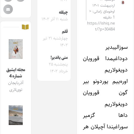
۱۴۰۲
اردیبهشت ۱۴۰۱
اوخوماق زامانی: <
چیلله
1 دقیقه
شنبه ۱۱ آذر ۱۴۰۲
https://ishiq.ne
t/?p=30484
قلم
چهارشنبه ۲۱ تیر
۱۴۰۲
سوزالیبدیر
دوداغیمدا قورویان
منی یاندیر!
پنجشنبه ۲۵
دویغولاریم
مجله ایشیق
خرداد ۱۴۰۲
شماره 4
اوره‌ییم یوردونو بیر
آذربایجان
توی‌لاری
گون قورویان
دویغولاریم
داها گزمیر
سوراغیندا آچیلان هر