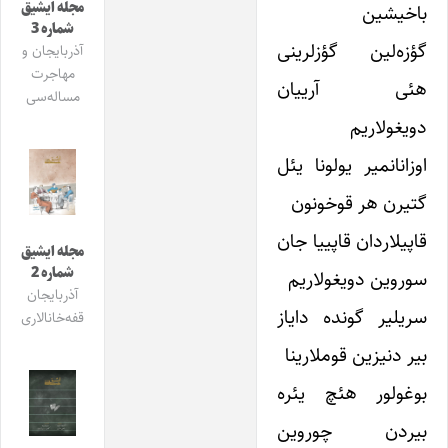
مجله ایشیق
باخیشین
شماره 3
گؤزه‌لین گؤزلرینی
آذربایجان و
مهاجرت
هئی آرییان
مساله‌سی
دویغولاریم
اوزانانمیر یولونا یئل
گتیرن هر قوخونون
قاپیلاردان قاپییا جان
مجله ایشیق
شماره 2
سوروین دویغولاریم
آذربایجان
سریلیر گونده دایاز
قفه‌خانالاری
بیر دنیزین قوملارینا
بوغولور هئچ یئره
بیردن چوروین