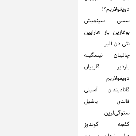
دویغولاریم؟!
سسی سینمیش
بوغازین یاز هارایین
نئی دن آلیر
چالینان نیسگیله
یاردیر قارییان
دویغولاریم
قانادیندان آسیلی
قالدی یاشیل
سئوگی‌لرین
گئجه گوندوز
دالیسینجان یوروین