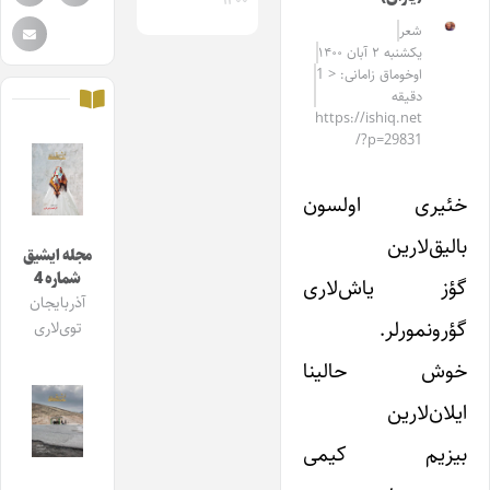
۱۴۰۰
شعر
یکشنبه ۲ آبان ۱۴۰۰
اوخوماق زامانی: < 1
دقیقه
https://ishiq.net
/?p=29831
خئیری اولسون
بالیق‌لارین
مجله ایشیق
شماره 4
گؤز یاش‌لاری
آذربایجان
گؤرونمورلر.
توی‌لاری
خوش حالینا
ایلان‌لارین
بیزیم کیمی