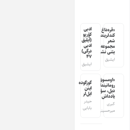
ادبی
«قره‌داغ
کؤرپو
کندلرینده»
(آیلیق
شعر
ادبی
مجموعه‌سینین
درگی)
یئنی نشری
۴۷
ایشیق
ایشیق
«اومسوق»
گوزگوده
رومانیندا
ایتن
دیل، سؤز،
ایل‌لر
یادداش
حیدر
کبری
بابایی
میرحسینی