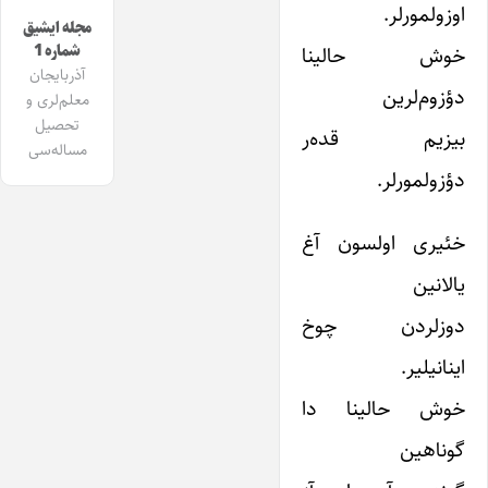
اوزولمورلر.
مجله ایشیق
شماره 1
خوش حالینا
آذربایجان
دؤزوم‌لرین
معلم‌لری و
تحصیل
بیزیم قده‌ر
مساله‌سی
دؤزولمورلر.
خئیری اولسون آغ
یالانین
دوزلردن چوخ
اینانیلیر.
خوش حالینا دا
گوناهین