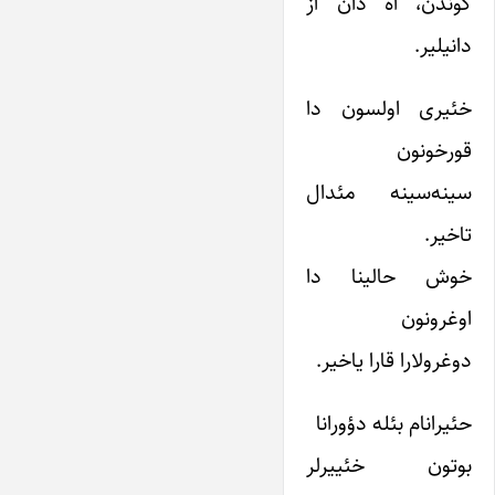
گوندن، آه دان آز
دانیلیر.
خئیری اولسون دا
قورخونون
سینه‌سینه مئدال
تاخیر.
خوش حالینا دا
اوغرونون
دوغرولارا قارا یاخیر.
حئیرانام بئله دؤورانا
بوتون خئییرلر