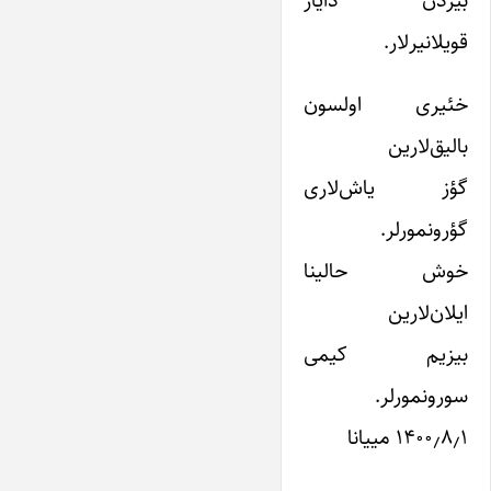
بیزدن دایاز
قویلانیرلار.
خئیری اولسون
بالیق‌لارین
گؤز یاش‌لاری
گؤرونمورلر.
خوش حالینا
ایلان‌لارین
بیزیم کیمی
سورونمورلر.
۱۴۰۰٫۸٫۱ مییانا