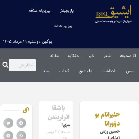
یازیچیلار
بیزیم‌له علاقه
بیزیم حاقدا
بوگون دوشنبه ۱۹ مرداد ۱۴۰۵
آنا صحیفه
شعر
خبر
حئکایه
مقاله‌
سس
یادداشت
دانیشیق
کیتاب
سند
باشقا
حئیرانام بو
اثرلریندن
دؤورانا
بیزی!
حسین رزمی
جمعه ۲۲ بهمن
(یارای)