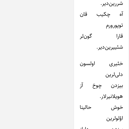
شررین‌دیر.
آه چکیب قان
توپورورم
قارا گون‌لر
شئییرین‌دیر.
خئیری اولسون
دلی‌لرین
بیزدن چوخ آز
هویلانیر‌لار.
خوش حالینا
اؤلولرین