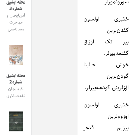
سورونمورلر.
مجله ایشیق
شماره 3
آذربایجان و
خئیری اولسون
مهاجرت
گئدن‌لرین
مساله‌سی
بیز تک اوزاق
گئتمه‌ییرلر.
خوش حالینا
گودن‌لرین
مجله ایشیق
شماره 2
اؤزلرینی گودمه‌ییرلر.
آذربایجان
قفه‌خانالاری
خئیری اولسون
اوزوم‌لرین
بیزیم قده‌ر