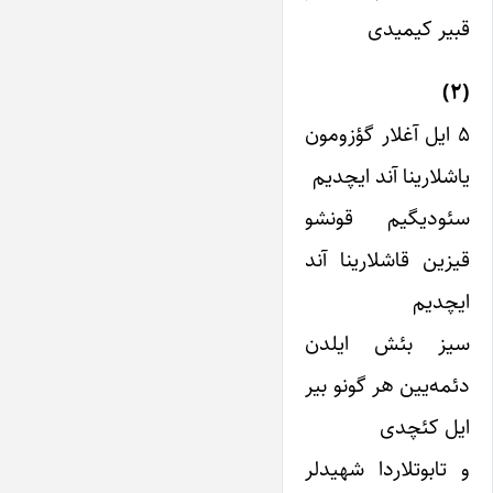
قبیر کیمیدی
(۲)
۵ ایل آغلار گؤزومون
یاشلارینا آند ایچدیم
سئودیگیم قونشو
قیزین قاشلارینا آند
ایچدیم
سیز بئش ایلدن
دئمه‌یین هر گونو بیر
ایل کئچدی
و تابوتلاردا شهیدلر