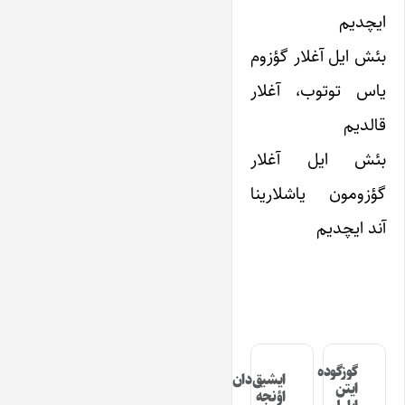
ایچدیم
بئش ایل آغلار گؤزوم
یاس توتوب، آغلار
قالدیم
بئش ایل آغلار
گؤزومون یاشلارینا
آند ایچدیم
گوزگوده
ایشیق‌دان
ایتن
اؤنجه