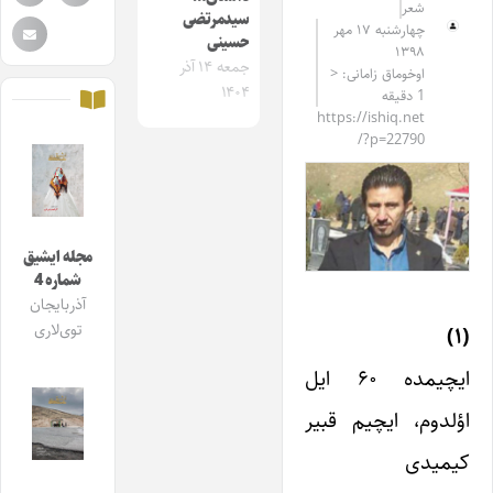
شعر
سیدمرتضی
چهارشنبه ۱۷ مهر
حسینی
۱۳۹۸
جمعه ۱۴ آذر
اوخوماق زامانی: <
۱۴۰۴
1 دقیقه
https://ishiq.net
/?p=22790
مجله ایشیق
شماره 4
آذربایجان
توی‌لاری
(۱)
ایچیمده ۶۰ ایل
اؤلدوم، ایچیم قبیر
کیمیدی