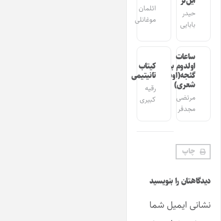
ایل‌لر
ائلمان
حیدر
موغانلی
بابایی
ساعات
اولدوم بیر
کیتاب
گئجه(اوشاق
تانیتیمی
شعری)
رقیه
مرتضی
کبیری
مجدفر
چاپ
دیدگاهتان را بنویسید
نشانی ایمیل شما