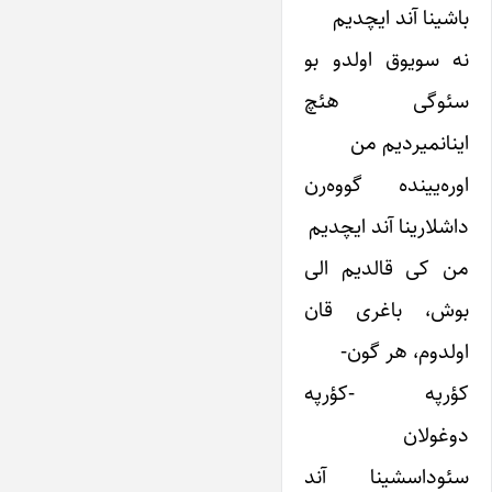
باشینا آند ایچدیم
نه سویوق اولدو بو
سئوگی هئچ
اینانمیردیم من
اوره‌یینده گووه‌رن
داشلارینا آند ایچدیم
من کی قالدیم الی
بوش، باغری قان
اولدوم، هر گون-
کؤرپه -کؤرپه
دوغولان
سئوداسشینا آند