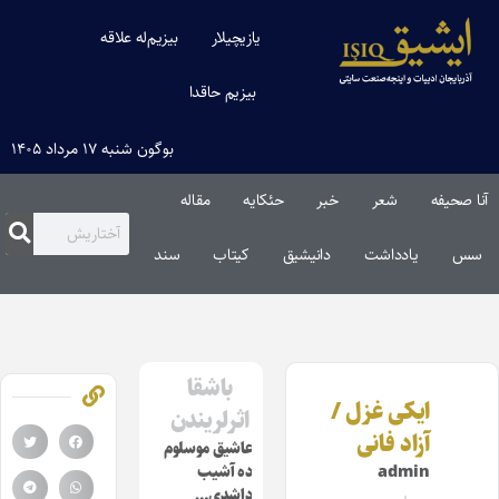
یازیچیلار
بیزیم‌له علاقه
بیزیم حاقدا
بوگون شنبه ۱۷ مرداد ۱۴۰۵
آنا صحیفه
شعر
خبر
حئکایه
مقاله‌
سس
یادداشت
دانیشیق
کیتاب
سند
باشقا
ایکی غزل /
اثرلریندن
آزاد فانی
عاشیق موسلوم
admin
ده آشیب
داشدی…