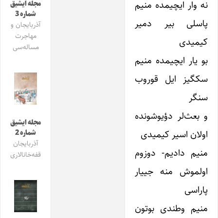
نه وار ایچیمده منیم
مجله ایشیق
شماره 3
پاسلی بیر دمیر
آذربایجان و
مهاجرت
کیمیدی
مساله‌سی
بو یار ایچیمده منیم
سکگیز ایل قوروب
سنگر
و بعث‌لر دؤیوشونده
مجله ایشیق
اولان اسیر کیمیدی
شماره 2
آذربایجان
منیم دادیم- دوزوم
قفه‌خانالاری
اولموش منه جییار
پاراسی
منیم وطندی بوتون