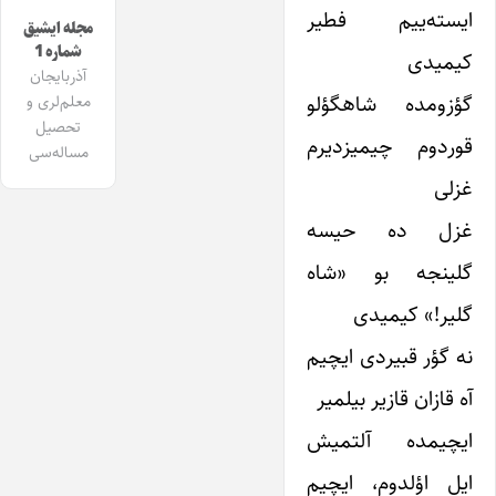
ایسته‌ییم فطیر
مجله ایشیق
شماره 1
کیمیدی
آذربایجان
گؤزومده شاهگؤلو
معلم‌لری و
تحصیل
قوردوم چیمیزدیرم
مساله‌سی
غزلی
غزل ده حیسه
گلینجه بو «شاه
گلیر!» کیمیدی
نه گؤر قبیردی ایچیم
آه قازان قازیر بیلمیر
ایچیمده آلتمیش
ایل اؤلدوم، ایچیم