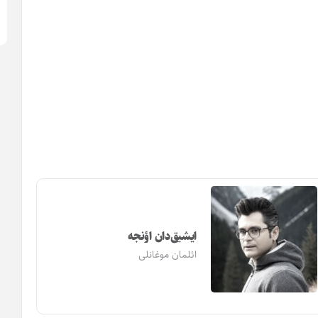
۵
ایشیق‌دان اؤنجه
ائلمان موغانلی