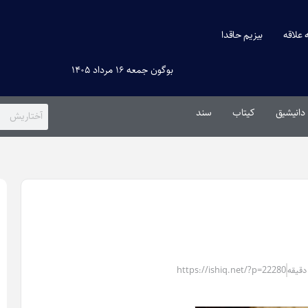
ه علاقه
بیزیم حاقدا
بوگون جمعه ۱۶ مرداد ۱۴۰۵
دانیشیق
کیتاب
سند
ت
«
و
https://ishiq.net/?p=22280
۵