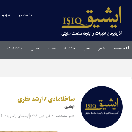
یازیچیلار
بیزیم‌ل
آنا صحیفه
شعر
خبر
حئکایه
مقاله‌
سس
یادداشت
ساخلامادی / ارشد نظری
ایشیق
شعر
سه‌شنبه ۲۰ فروردین ۱۳۹۸
اوخوماق زامانی: < 1 دقیقه