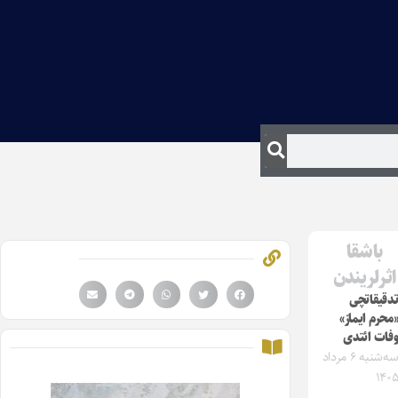
باشقا
اثرلریندن
دقیقاتچی
محرم ایماز»
فات ائتدی
سه‌شنبه ۶ مرداد
۱۴۰