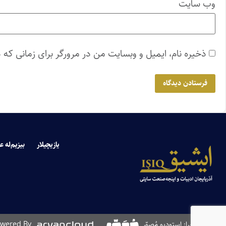
وب‌ سایت
ذخیره نام، ایمیل و وبسایت من در مرورگر برای زمانی که 
یازیچیلار
بیزیم‌له ع
طراحی و اجرا: استودیو مُصوّر
wered By