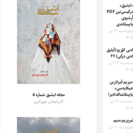
ایشیق»
درگیسی‌نین PDF
رشیوی
اییملاندی
چهارشنبه ۳۱ تیر
۱۴۰
دبی کؤرپو (آیلیق
دبی درگی) ۴۶
سه‌شنبه ۲۳ تیر
۱۴۰
بیزیم قیزلارین
یکایه‌سی»
ایینلانماقدادیر!
مجله ایشیق شماره 4
سه‌شنبه ۱۶ تیر
آذربایجان توی‌لاری
۱۴۰
بریزیم منیم
چهارشنبه ۱۰ تیر