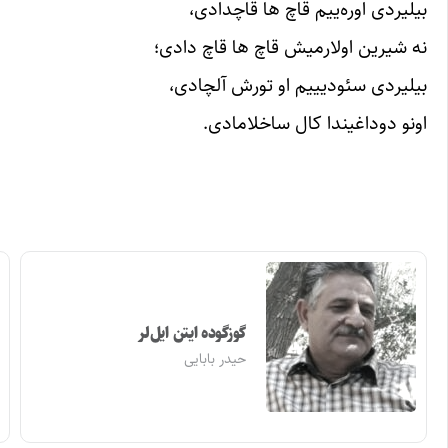
بیلیردی اوره‌ییم قاچ ها قاچدادی،
نه شیرین اولارمیش قاچ ها قاچ دادی؛
بیلیردی سئودیییم او تورش آلچادی،
اونو دوداغیندا کال ساخلامادی.
گوزگوده ایتن ایل‌لر
حیدر بابایی