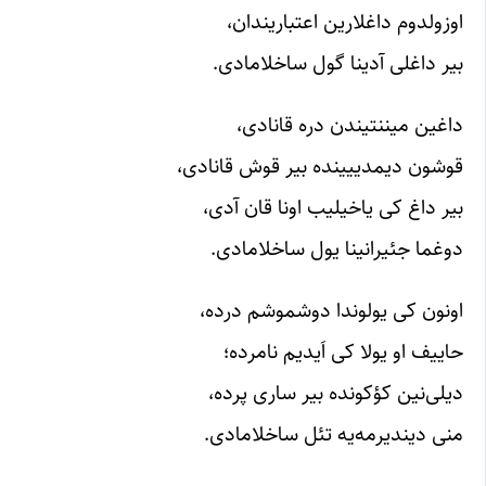
اوزولدوم داغلارین اعتباریندان،
بیر داغلی آدینا گول ساخلامادی.
داغین میننتیندن دره قانادی،
قوشون دیمدییینده بیر قوش قانادی،
بیر داغ کی یاخیلیب اونا قان آدی،
دوغما جئیرانینا یول ساخلامادی.
اونون کی یولوندا دوشموشم درده،
حاییف او یولا کی اَیدیم نامرده؛
دیلی‌نین کؤکونده بیر ساری پرده،
منی دیندیرمه‌یه تئل ساخلامادی.