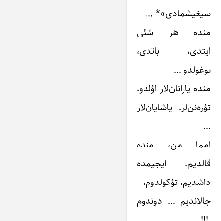
سیغیشمادی»* …
منده هر شئی
ایتدی، باتدی،
بوغولدو …
منده یارانان‌لار اؤلدو،
تؤره‌نن‌لر، یاشایان‌لار
…
امما من، منده
قالدیم. ایجیمده
داشدیم، تؤکولدوم،
جالاندیم … دوندوم
.!!!