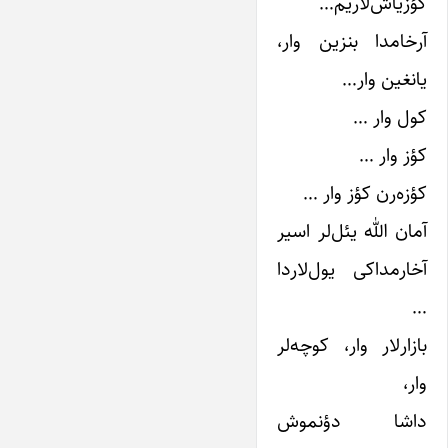
گؤزیاش‌لاریم…
آرخامدا بنزین وار،
یانغین وار…
کول وار …
کؤز وار …
کؤزه‌رن کؤز وار …
آمان الله یئل‌لر اسیر
آخارمداکی یول‌لاردا
…
بازار‌لار وار، کوچه‌لر
وار،
داشا دؤنموش