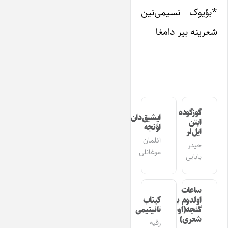
*بؤیوک نسیمی‌نین
شعرینه بیر دامغا
گوزگوده
ایشیق‌دان
ایتن
اؤنجه
ایل‌لر
ائلمان
حیدر
موغانلی
بابایی
ساعات
اولدوم بیر
کیتاب
گئجه(اوشاق
تانیتیمی
شعری)
رقیه