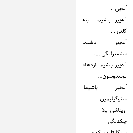
اَله‌یی …
اَله‌ییر باشیما الینه
گلنی ….
اَله‌ییر باشیما
سنسیزلیگی ….
اَله‌ییر باشیما ازدهام
توسدوسون…
اَله‌نیر باشیما،
سئوگیلیمین
اویناشی ایلا –
چکدیگی
سیگارتلرین کولو …