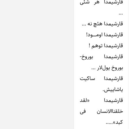
قارشیمدا هر شئی
…
قارشیمدا هئچ نه …
قارشیمدا اومــــــود!
قارشیمدا توهم !
قارشیمدا بوروخ-
بوروخ یول‌لار …
قارشیمدا ساکیت
یاشاییش.
قارشیمدا «لقد
خلقناالانسان فی
کبد»…..