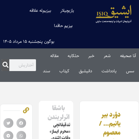
یازیچیلار
بیزیم‌له علاقه
بیزیم حاقدا
بوگون پنجشنبه ۱۵ مرداد ۱۴۰۵
آنا صحیفه
شعر
خبر
حئکایه
مقاله‌
سس
یادداشت
دانیشیق
کیتاب
سند
باشقا
دؤرد بیر
اثرلریندن
یانیم… /
تدقیقاتچی
معصوم
«محرم ایماز»
وفات ائتدی