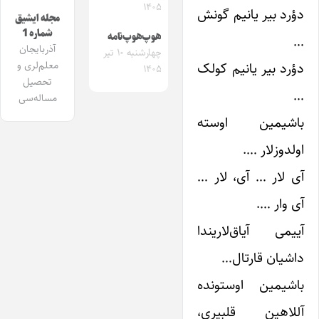
۱۴۰۵
دؤرد بیر یانیم گونش
مجله ایشیق
شماره 1
هوپ‌هوپ‌نامه
…
آذربایجان
چهارشنبه ۱۰ تیر
دؤرد بیر یانیم کولک
معلم‌لری و
۱۴۰۵
تحصیل
…
مساله‌سی
باشیمین اوسته
اولدوز‌لار ….
آی ‌لار … آی، ‌لار …
آی وار ….
آییمی آیاق‌لاریندا
داشیان قارتال…
باشیمین اوستونده
آللاهین قلبیری،