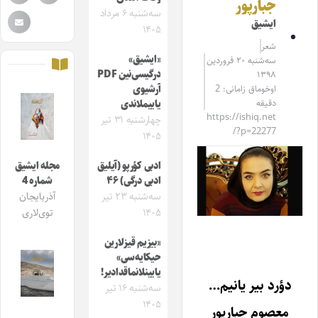
جبارپور
سه‌شنبه ۶ مرداد
ایشیق
۱۴۰۵
شعر
«ایشیق»
سه‌شنبه ۲۰ فروردین
درگیسی‌نین PDF
۱۳۹۸
اوخوماق زامانی: 2
آرشیوی
دقیقه
یاییملاندی
https://ishiq.net
چهارشنبه ۳۱ تیر
/?p=22277
۱۴۰۵
ادبی کؤرپو (آیلیق
مجله ایشیق
ادبی درگی) ۴۶
شماره 4
سه‌شنبه ۲۳ تیر
آذربایجان
۱۴۰۵
توی‌لاری
«بیزیم قیزلارین
حیکایه‌سی»
یایینلانماقدادیر!
دؤرد بیر یانیم…
سه‌شنبه ۱۶ تیر
۱۴۰۵
معصوم جبارپور