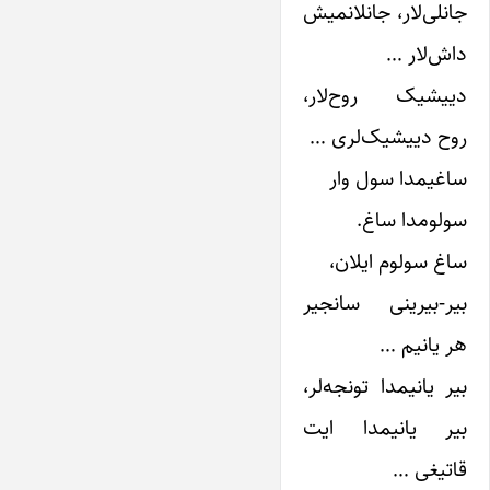
جانلی‌لار، جانلانمیش
داش‌لار …
دییشیک روح‌لار،
روح دییشیک‌لری …
ساغیمدا سول وار
سولومدا ساغ.
ساغ سولوم ایلان،
بیر-بیرینی سانجیر
هر یانیم …
بیر یانیمدا تونجه‌لر،
بیر یانیمدا ایت
قاتیغی …