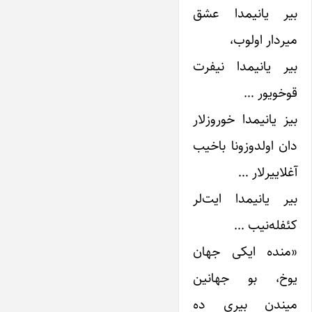
بیر یانیمدا عشق
میردار اولوب،
بیر یانیمدا نیفرت
قوخویور …
بیز یانیمدا خوروز‌لار
دان اولدوزونا باخیب
آغلاییر‌لار …
بیر یانیمدا ایت‌لر
کئفله‌نیب …
«منده ایکی جهان
یوخ، بو جهانین
میندن بیری ده