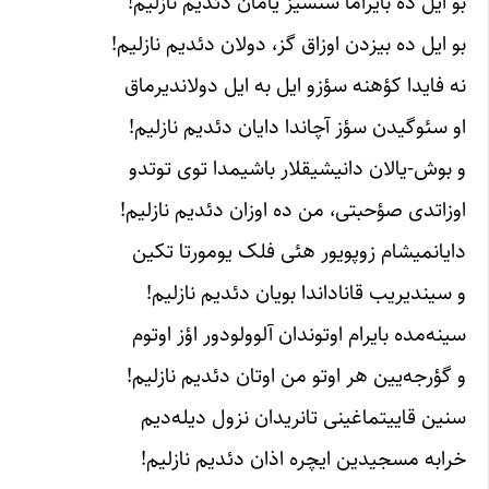
بو ایل ده بایراما سنسیز یامان دئدیم نازلیم!
بو ایل ده بیزدن اوزاق گز، دولان دئدیم نازلیم!
نه فایدا کؤهنه سؤزو ایل به ایل دولاندیرماق
او سئوگیدن سؤز آچاندا دایان دئدیم نازلیم!
و بوش-یالان دانیشیقلار باشیمدا توی توتدو
اوزاتدی صؤحبتی، من ده اوزان دئدیم نازلیم!
دایانمیشام زوپویور هئی فلک یومورتا تکین
و سیندیریب قاناداندا بویان دئدیم نازلیم!
سینه‌مده بایرام اوتوندان آلوولو‌دور اؤز اوتوم
و گؤرجه‌یین هر اوتو من اوتان دئدیم نازلیم!
سنین قاییتماغینی تانریدان نزول دیله‌دیم
خرابه مسجیدین ایچره اذان دئدیم نازلیم!