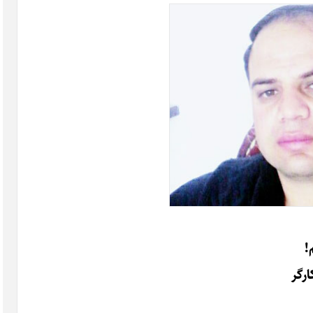
!
رگر