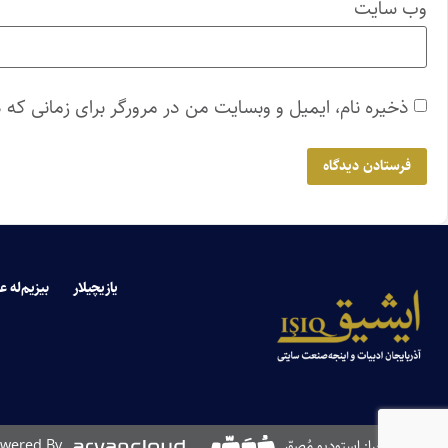
وب‌ سایت
ذخیره نام، ایمیل و وبسایت من در مرورگر برای زمانی که 
یازیچیلار
بیزیم‌له ع
طراحی و اجرا: استودیو مُصوّر
wered By