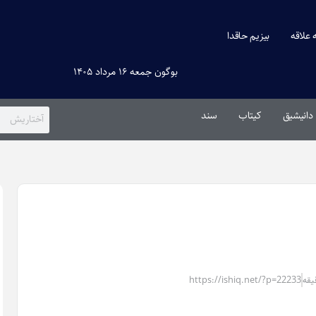
ه علاقه
بیزیم حاقدا
بوگون جمعه ۱۶ مرداد ۱۴۰۵
دانیشیق
کیتاب
سند
https://ishiq.net/?p=22233