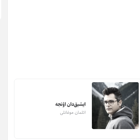
ایشیق‌دان اؤنجه
ائلمان موغانلی