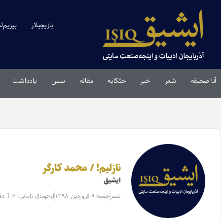
یازیچیلار
بیزیم‌ل
آنا صحیفه
شعر
خبر
حئکایه
مقاله‌
سس
یادداشت
نازلیم! / محمد کارگر
ایشیق
شعر
جمعه ۹ فروردین ۱۳۹۸
اوخوماق زامانی: < 1 دقیقه