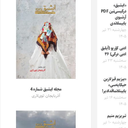
«ایشیق»
درگیسی‌نین PDF
آرشیوی
یاییملاندی
چهارشنبه ۳۱ تیر
۱۴۰۵
ادبی کؤرپو (آیلیق
ادبی درگی) ۴۶
سه‌شنبه ۲۳ تیر
۱۴۰۵
«بیزیم قیزلارین
حیکایه‌سی»
مجله ایشیق شماره 4
یایینلانماقدادیر!
آذربایجان توی‌لاری
سه‌شنبه ۱۶ تیر
۱۴۰۵
تبریزیم منیم
چهارشنبه ۱۰ تیر