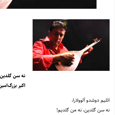
نه سن گلدین،
اکبر بزرگ‌امی
ائلیم دوشدو آلوولارا،
نه سن گلدین، نه من گلدیم!