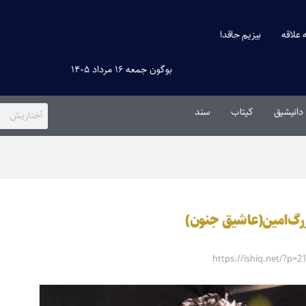
ه علاقه
بیزیم حاقدا
بوگون جمعه ۱۶ مرداد ۱۴۰۵
دانیشیق
کیتاب
سند
زرگ‌امین(عاشیق جنون)
https://ishiq.net/?p=2