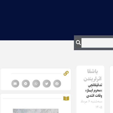
باشقا
اثرلریندن
تدقیقاتچی
«محرم ایماز»
وفات ائتدی
سه‌شنبه ۶ مرداد
۱۴۰۵