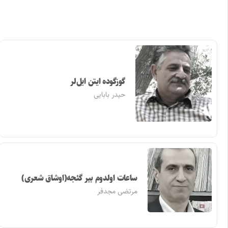
گوزگوده ایتن ایل‌لر
حیدر بابایی
ساعات اولدوم بیر گئجه(اوشاق شعری)
مرتضی مجدفر