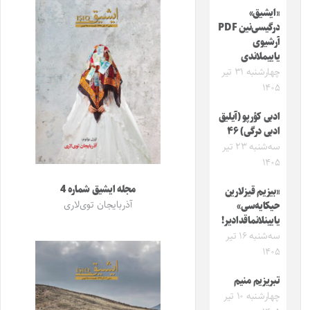
«ایشیق»
درگیسی‌نین PDF
آرشیوی
یاییملاندی
چهارشنبه ۳۱ تیر
۱۴۰۵
ادبی کؤرپو (آیلیق
ادبی درگی) ۴۶
سه‌شنبه ۲۳ تیر
۱۴۰۵
مجله ایشیق شماره 4
«بیزیم قیزلارین
آذربایجان توی‌لاری
حیکایه‌سی»
یایینلانماقدادیر!
سه‌شنبه ۱۶ تیر
۱۴۰۵
تبریزیم منیم
چهارشنبه ۱۰ تیر