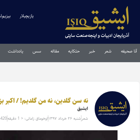
یازیچیلار
بیزیم‌ل
آنا صحیفه
شعر
خبر
حئکایه
مقاله‌
سس
یادداشت
نه سن گلدین، نه من گلدیم! / اکبر ب
ایشیق
شعر
شنبه ۲۶ خرداد ۱۳۹۷
اوخوماق زامانی: < 1 دقیقه
1420