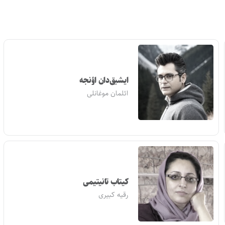
ایشیق‌دان اؤنجه
ائلمان موغانلی
کیتاب تانیتیمی
رقیه کبیری