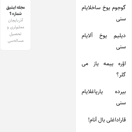
گوجوم یوخ ساخلایام
مجله ایشیق
شماره 1
سنی
آذربایجان
معلم‌لری و
تحصیل
دیلیم یوخ آلایام
مساله‌سی
سنی
اؤره ییمه یاز می
گلر؟
بیرده یارپاغلایام
سنی
قاراداغلی بال آنام!