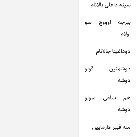
سینه داغلی بالانام
بیرجه اوووچ سو
اولام
دوداغینا جالانام
دوشمنین قولو
دوشه
هم ساغی سولو
دوشه
منه قبیر قازمایین