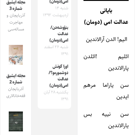
امی(دومان)
مجله ایشیق
شنبه ۱۴
شماره 3
بایاتی
اردیبهشت ۱۳۹۲
آذربایجان و
عدالت امی (دومان)
مهاجرت
بنؤوشه‌دن/
مساله‌سی
عدالت
الیم! الدن آرالاندین
امی(دومان)
شنبه ۲۶ اسفند
۱۳۹۱
ائلیم !ائلدن
اورا گونش
پارالاندین
دوشمورمو؟/
مجله ایشیق
عدالت
شماره 2
سن یاراما مرهم
امی(دومان)
آذربایجان
یکشنبه ۲۸ آبان
ایدین
قفه‌خانالاری
۱۳۹۱
سن نییه بس
یارالاندین