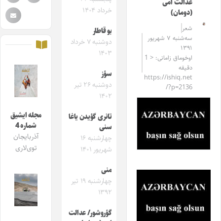
عدالت امی
خرداد ۱۴۰۴
(دومان)
شعر
بو قاطار
سه‌شنبه ۷ شهریور
دوشنبه ۷ خرداد
۱۳۹۱
۱۴۰۳
اوخوماق زامانی: < 1
دقیقه
سؤز
https://ishiq.net
دوشنبه ۲۶ تیر
/?p=2136
۱۴۰۲
مجله ایشیق
تانری گؤیدن یاغا
شماره 4
سنی
آذربایجان
چهارشنبه ۱۶
توی‌لاری
شهریور ۱۴۰۱
منی
چهارشنبه ۱۹ تیر
۱۳۹۲
گؤروشور/ عدالت