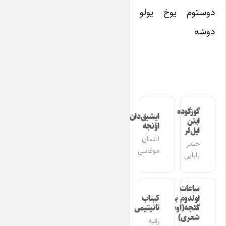
دوستوم یوخ یولو
دوشه
گوزگوده
ایشیق‌دان
ایتن
اؤنجه
ایل‌لر
ائلمان
حیدر
موغانلی
بابایی
ساعات
اولدوم بیر
کیتاب
گئجه(اوشاق
تانیتیمی
شعری)
رقیه