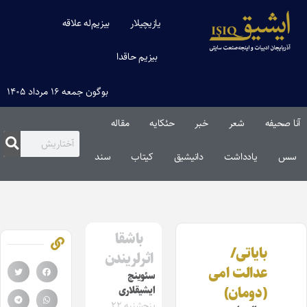
یازیچیلار
بیزیم‌له علاقه
بیزیم حاقدا
بوگون جمعه ۱۶ مرداد ۱۴۰۵
آنا صحیفه
شعر
خبر
حئکایه
مقاله‌
سس
یادداشت
دانیشیق
کیتاب
سند
باشقا
بایاتی/
اثرلریندن
عدالت امی
سئوینج
(دومان)
ایشیقلاری
پنجشنبه ۲۲