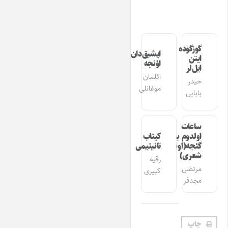
گوزگوده
ایشیق‌دان
ایتن
اؤنجه
ایل‌لر
ائلمان
حیدر
موغانلی
بابایی
ساعات
اولدوم بیر
کیتاب
گئجه(اوشاق
تانیتیمی
شعری)
رقیه
مرتضی
کبیری
مجدفر
چاپ