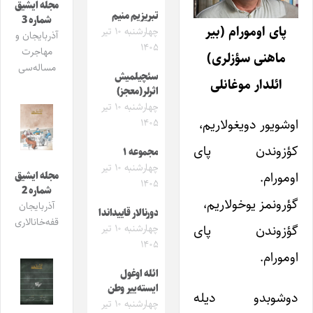
مجله ایشیق
تبریزیم منیم
شماره 3
پای اومورام (بیر
چهارشنبه ۱۰ تیر
آذربایجان و
۱۴۰۵
مهاجرت
ماهنی سؤزلری)
مساله‌سی
سئچیلمیش
ائلدار موغانلی
اثرلر(معجز)
چهارشنبه ۱۰ تیر
اوشویور دویغولاریم،
۱۴۰۵
کؤزوندن پای
مجموعه ۱
چهارشنبه ۱۰ تیر
اومورام.
مجله ایشیق
۱۴۰۵
شماره 2
گؤرونمز یوخولاریم،
آذربایجان
دورنالار قاییداندا
قفه‌خانالاری
گؤزوندن پای
چهارشنبه ۱۰ تیر
۱۴۰۵
اومورام.
ائله اوغول
ایسته‌ییر وطن
دوشوبدو دیله
چهارشنبه ۱۰ تیر