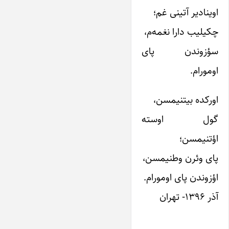
اوینادیر آتینی غم؛
چکیلیب دارا نغمه‌م،
سؤزوندن پای
اومورام.
اورکده بیتنیمسن،
گول اوسته
اؤتنیمسن؛
پای وئرن وطنیمسن،
اؤزوندن پای اومورام.
آذر ۱۳۹۶- تهران