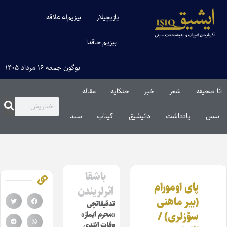
یازیچیلار
بیزیم‌له علاقه
بیزیم حاقدا
بوگون جمعه ۱۶ مرداد ۱۴۰۵
آنا صحیفه
شعر
خبر
حئکایه
مقاله‌
سس
یادداشت
دانیشیق
کیتاب
سند
باشقا
پای اومورام
اثرلریندن
(بیر ماهنی
تدقیقاتچی
سؤزلری) /
«محرم ایماز»
وفات ائتدی