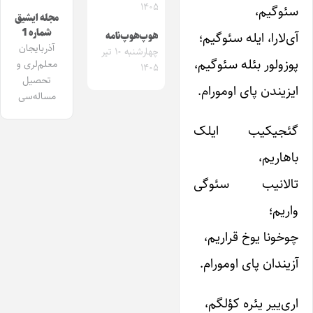
۱۴۰۵
سئوگیم،
مجله ایشیق
شماره 1
آی‌لارا، ایله سئوگیم؛
هوپ‌هوپ‌نامه
آذربایجان
چهارشنبه ۱۰ تیر
پوزولور بئله سئوگیم،
معلم‌لری و
۱۴۰۵
تحصیل
ایزیندن پای اومورام.
مساله‌سی
گئجیکیب ایلک
باهاریم،
تالانیب سئوگی
واریم؛
چوخونا یوخ قراریم،
آزیندان پای اومورام.
اری‌ییر یئره کؤلگم،