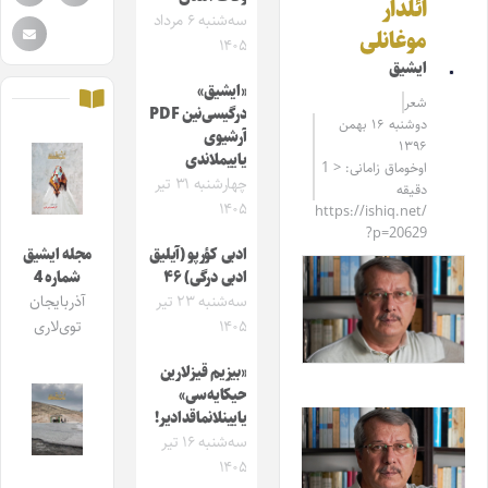
ائلدار
سه‌شنبه ۶ مرداد
موغانلی
۱۴۰۵
ایشیق
«ایشیق»
شعر
درگیسی‌نین PDF
دوشنبه ۱۶ بهمن
آرشیوی
۱۳۹۶
یاییملاندی
اوخوماق زامانی: < 1
چهارشنبه ۳۱ تیر
دقیقه
۱۴۰۵
https://ishiq.net/
?p=20629
ادبی کؤرپو (آیلیق
مجله ایشیق
ادبی درگی) ۴۶
شماره 4
سه‌شنبه ۲۳ تیر
آذربایجان
۱۴۰۵
توی‌لاری
«بیزیم قیزلارین
حیکایه‌سی»
یایینلانماقدادیر!
سه‌شنبه ۱۶ تیر
۱۴۰۵