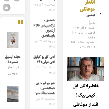
ائلدار
سه‌شنبه ۶ مرداد
موغانلی
۱۴۰۵
ایشیق
«ایشیق»
شعر
درگیسی‌نین PDF
جمعه ۱۰ آذر ۱۳۹۶
آرشیوی
اوخوماق زامانی: < 1
یاییملاندی
دقیقه
چهارشنبه ۳۱ تیر
https://ishiq.net
۱۴۰۵
/?p=19993
ادبی کؤرپو (آیلیق
مجله ایشیق
ادبی درگی) ۴۶
شماره 4
سه‌شنبه ۲۳ تیر
آذربایجان
۱۴۰۵
توی‌لاری
«بیزیم قیزلارین
خاطیرلانان ایل
حیکایه‌سی»
یایینلانماقدادیر!
کیمی‌ییک!
سه‌شنبه ۱۶ تیر
ائلدار موغانلی
۱۴۰۵