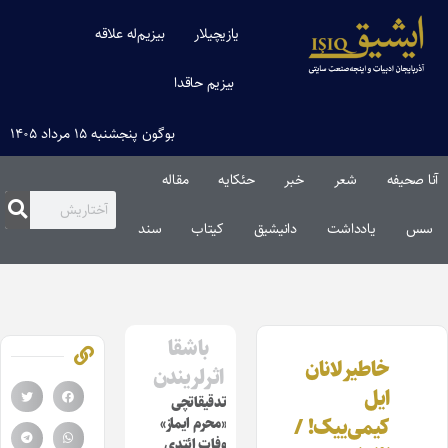
یازیچیلار
بیزیم‌له علاقه
بیزیم حاقدا
بوگون پنجشنبه ۱۵ مرداد ۱۴۰۵
آنا صحیفه
شعر
خبر
حئکایه
مقاله‌
سس
یادداشت
دانیشیق
کیتاب
سند
باشقا
خاطیرلانان
اثرلریندن
ایل
تدقیقاتچی
کیمی‌ییک! /
«محرم ایماز»
وفات ائتدی