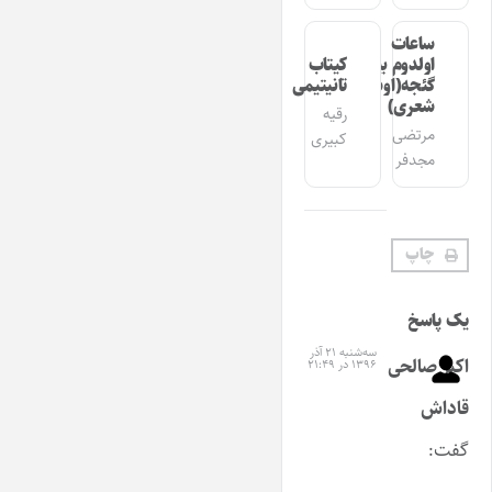
ساعات
اولدوم بیر
کیتاب
گئجه(اوشاق
تانیتیمی
شعری)
رقیه
مرتضی
کبیری
مجدفر
چاپ
یک پاسخ
سه‌شنبه ۲۱ آذر
اکبر صالحی
۱۳۹۶ در ۲۱:۴۹
قاداش
گفت: