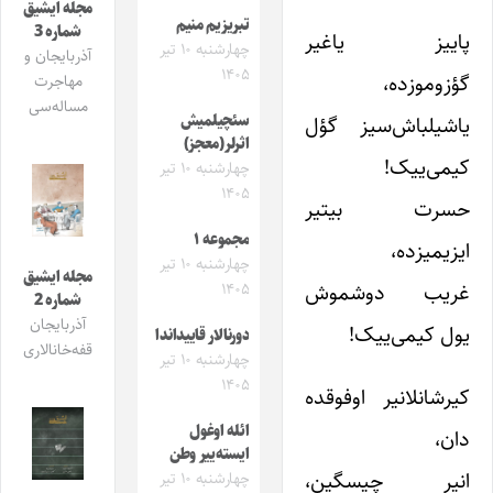
مجله ایشیق
تبریزیم منیم
شماره 3
پاییز یاغیر
چهارشنبه ۱۰ تیر
آذربایجان و
۱۴۰۵
گؤزوموزده،
مهاجرت
مساله‌سی
یاشیلباش‌سیز گؤل
سئچیلمیش
اثرلر(معجز)
کیمی‌ییک!
چهارشنبه ۱۰ تیر
۱۴۰۵
حسرت بیتیر
مجموعه ۱
ایزیمیزده،
چهارشنبه ۱۰ تیر
مجله ایشیق
غریب دوشموش
۱۴۰۵
شماره 2
آذربایجان
یول کیمی‌ییک!
دورنالار قاییداندا
قفه‌خانالاری
چهارشنبه ۱۰ تیر
۱۴۰۵
کیرشانلانیر اوفوقده
ائله اوغول
دان،
ایسته‌ییر وطن
انیر چیسگین،
چهارشنبه ۱۰ تیر