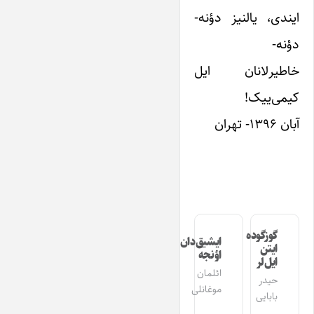
ایندی، یالنیز دؤنه-
دؤنه-
خاطیرلانان ایل
کیمی‌ییک!
آبان ۱۳۹۶- تهران
گوزگوده
ایشیق‌دان
ایتن
اؤنجه
ایل‌لر
ائلمان
حیدر
موغانلی
بابایی