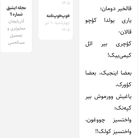
۱۴۰۵
قالخیر دومان؛
مجله ایشیق
شماره 1
هوپ‌هوپ‌نامه
یاری یولدا کؤچو
آذربایجان
چهارشنبه ۱۰ تیر
معلم‌لری و
۱۴۰۵
قالان-
تحصیل
کؤچری بیر ائل
مساله‌سی
کیمی‌ییک!
بعضا اینجیک، بعضا
کؤورک،
یاغیش وورموش بیر
کپه‌نک؛
واختسیز چووغون،
واختسیز کولک!!