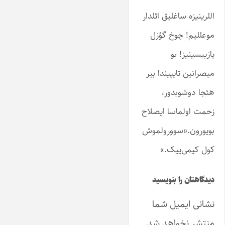
اللرینیزه ساغلیق ائلدار
موعللیم! چوخ گؤزل
یازیبسینیز! بو
میصرانین تایپیندا بیر
هئجا دوشوبدور،
زحمت اولماسا ایصلاح
بویورون.«سوورولموش
کول کیمی‌ییک.»
دیدگاهتان را بنویسید
نشانی ایمیل شما
منتشر نخواهد شد.