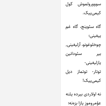
سووورولموش کول
کیمی‌ییک.
گاه سئوینج، گاه غم
ییغینی؛
چوخلوغونو، آزلیغینی,
بیر سئودانین
یازلیغینی-
توتار- توتماز دیل
کیمی‌ییک!
نه اولاردی بیرده یئنه
عؤمروموز یازا بزه‌نه؛