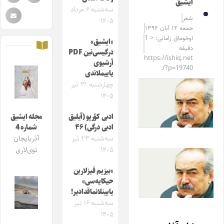
ایشیق
سه‌شنبه ۶ مرداد
شعر
۱۴۰۵
جمعه ۱۲ آبان ۱۳۹۶
اوخوماق زامانی: < 1
«ایشیق»
دقیقه
درگیسی‌نین PDF
https://ishiq.net
آرشیوی
/?p=19740
یاییملاندی
چهارشنبه ۳۱ تیر
۱۴۰۵
ادبی کؤرپو (آیلیق
مجله ایشیق
ادبی درگی) ۴۶
شماره 4
سه‌شنبه ۲۳ تیر
آذربایجان
۱۴۰۵
توی‌لاری
«بیزیم قیزلارین
حیکایه‌سی»
یایینلانماقدادیر!
سه‌شنبه ۱۶ تیر
۱۴۰۵