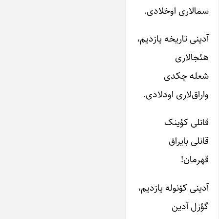
سمالاری اوخلادی.
آدینی تاریخه یازدیم،
هئجالاری
شعله چکدی
واراق‌لاری اودلادی.
قانلی کؤینک
قانلی بایراق
قهرمان!
آدینی کؤنوله یازدیم،
گؤزل آدین