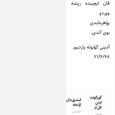
قان ایچینده ریشه
ووردو
پؤهره‌‌لندی
بوی آتدی.
آدینی کؤنوله یازدیم.
۲۱/۶/۶۸
گوزگوده
ایشیق‌دان
ایتن
اؤنجه
ایل‌لر
ائلمان
حیدر