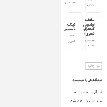
موغانلی
بابایی
ساعات
اولدوم بیر
کیتاب
گئجه(اوشاق
تانیتیمی
شعری)
رقیه
مرتضی
کبیری
مجدفر
چاپ
دیدگاهتان را بنویسید
نشانی ایمیل شما
منتشر نخواهد شد.