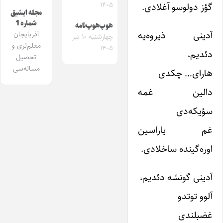
گؤز دولوسو آغلادی.
۱۴۰۵
مجله ایشیق
شماره 1
هوپ‌هوپ‌نامه
آدینی ذیروه‌یه
آذربایجان
چهارشنبه ۱۰ تیر
معلم‌لری و
۱۴۰۵
دئدیم،
تحصیل
مساله‌سی
هارای… چکدی
دالین غمه
سؤیکه‌دی
غم یاراسین
اوره‌گینده ساخلادی.
آدینی گونشه دئدیم،
آلوو توتدو
غضبلندی