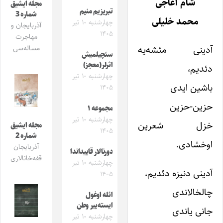
شام آغاجی
مجله ایشیق
تبریزیم منیم
شماره 3
محمد خلیلی
چهارشنبه ۱۰ تیر
آذربایجان و
۱۴۰۵
مهاجرت
آدینی مئشه‌یه
مساله‌سی
سئچیلمیش
اثرلر(معجز)
دئدیم،
چهارشنبه ۱۰ تیر
باشین ایدی
۱۴۰۵
حزین-حزین
مجموعه ۱
چهارشنبه ۱۰ تیر
خزل شعرین
مجله ایشیق
۱۴۰۵
شماره 2
اوخشادی.
آذربایجان
دورنالار قاییداندا
قفه‌خانالاری
چهارشنبه ۱۰ تیر
آدینی دنیزه دئدیم،
۱۴۰۵
چالخالاندی
ائله اوغول
ایسته‌ییر وطن
جانی یاندی
چهارشنبه ۱۰ تیر