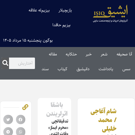
یازیچیلار
بیزیم‌له علاقه
بیزیم حاقدا
بوگون پنجشنبه ۱۵ مرداد ۱۴۰۵
آنا صحیفه
شعر
خبر
حئکایه
مقاله‌
سس
یادداشت
دانیشیق
کیتاب
سند
باشقا
شام آغاجی
اثرلریندن
/ محمد
تدقیقاتچی
خلیلی
«محرم ایماز»
وفات ائتدی