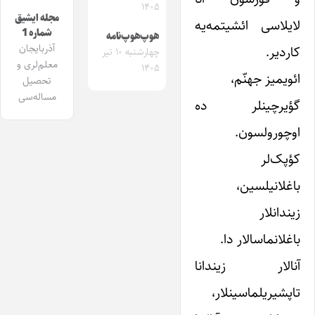
۱۴۰۵
مجله ایشیق
لایلاسی ائشیتمه‌یه
شماره 1
هوپ‌هوپ‌نامه
آذربایجان
کاردیر.
چهارشنبه ۱۰ تیر
معلم‌لری و
۱۴۰۵
ائویمیز جهنّم،
تحصیل
مساله‌سی
گؤیرچینلر ده
اوچورولسون.
کؤپک‌لر
باغلانیلسین،
زیندانلار
باغلانماسالار دا.
آنالار زیندانا
تاپشیریلماسینلار،