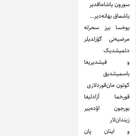
سورون یاشاماقدیر
یاشماق بهانه‌دیر…
یوخسا بیز سحرله
مرضیه‌نی گؤزلدیلر
دئمیشدیک
و فیشدیریغا
باسمیشدیق
کوتون مان‌قوردلاری
قورخما آزادلیغا
بورجون اؤده‌ییر
زیندان‌لار
و اینان پان