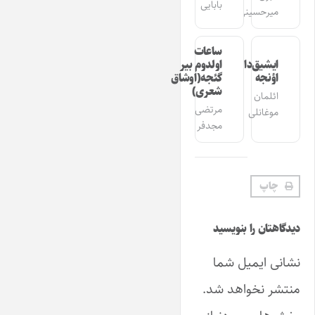
بابایی
میرحسینی
ساعات
ایشیق‌دان
اولدوم بیر
اؤنجه
گئجه(اوشاق
شعری)
ائلمان
مرتضی
موغانلی
مجدفر
چاپ
دیدگاهتان را بنویسید
نشانی ایمیل شما
منتشر نخواهد شد.