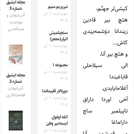
مجله ایشیق
تبریزیم منیم
کیشی‌لر جهنّم،
شماره 3
چهارشنبه ۱۰ تیر
آذربایجان و
هئچ بیر قادین
۱۴۰۵
مهاجرت
مساله‌سی
زیندانا دۆشمه‌ییَدی
سئچیلمیش
اثرلر(معجز)
کاش…
چهارشنبه ۱۰ تیر
و هئچ بیر آنا،
۱۴۰۵
الی سیلاحلی
مجموعه ۱
چهارشنبه ۱۰ تیر
قاباغیندا
مجله ایشیق
۱۴۰۵
شماره 2
آغلامایایدی.
آذربایجان
دورنالار قاییداندا
قفه‌خانالاری
چهارشنبه ۱۰ تیر
آخی اوردا داراق
۱۴۰۵
تاپیلمیر ساچ
ائله اوغول
داراماغا
ایسته‌ییر وطن
چهارشنبه ۱۰ تیر
و قورشون آنا