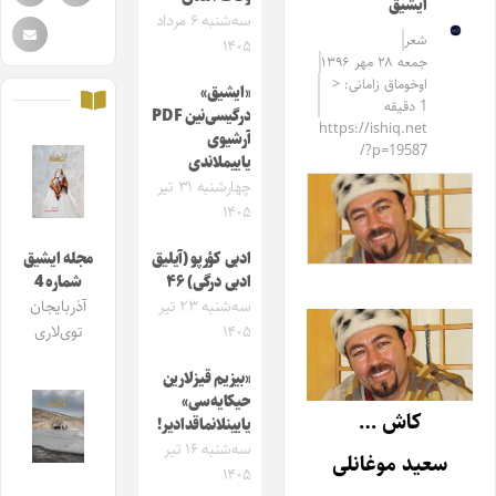
ایشیق
سه‌شنبه ۶ مرداد
شعر
۱۴۰۵
جمعه ۲۸ مهر ۱۳۹۶
اوخوماق زامانی: <
«ایشیق»
1 دقیقه
درگیسی‌نین PDF
https://ishiq.net
آرشیوی
/?p=19587
یاییملاندی
چهارشنبه ۳۱ تیر
۱۴۰۵
ادبی کؤرپو (آیلیق
مجله ایشیق
ادبی درگی) ۴۶
شماره 4
سه‌شنبه ۲۳ تیر
آذربایجان
۱۴۰۵
توی‌لاری
«بیزیم قیزلارین
حیکایه‌سی»
کاش …
یایینلانماقدادیر!
سه‌شنبه ۱۶ تیر
سعید موغانلی
۱۴۰۵