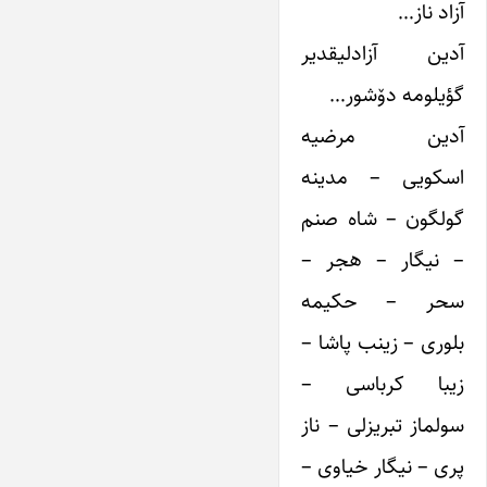
آزاد ناز…
آدین آزادلیقدیر
گؤیلومه دۆشور…
آدین مرضیه
اسکویی – مدینه
گولگون – شاه صنم
– نیگار – هجر –
سحر – حکیمه
بلوری – زینب پاشا –
زیبا کرباسی –
سولماز تبریزلی – ناز
پری – نیگار خیاوی –