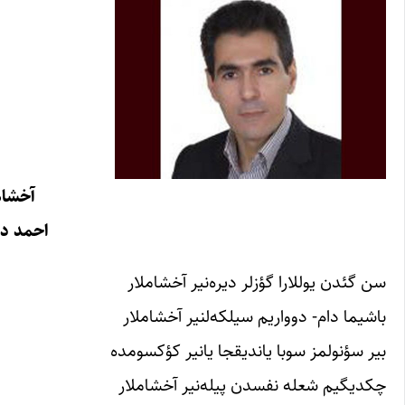
آخشام‌
احمد در
سن گئدن یوللارا گؤزلر دیره‌نیر آخشاملار
باشیما دام- دوواریم سیلکه‌لنیر آخشاملار
بیر سؤنولمز سوبا یاندیقجا یانیر کؤکسومده
چکدیگیم شعله نفسدن پیله‌نیر آخشاملار