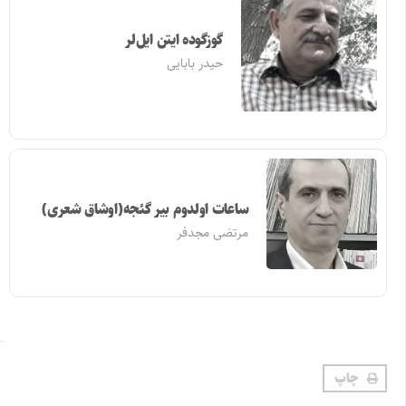
گوزگوده ایتن ایل‌لر
حیدر بابایی
ساعات اولدوم بیر گئجه(اوشاق شعری)
مرتضی مجدفر
چاپ