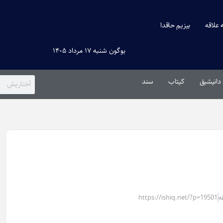
ه علاقه
بیزیم حاقدا
بوگون شنبه ۱۷ مرداد ۱۴۰۵
دانیشیق
کیتاب
سند
https://ishiq.net/?p=19501