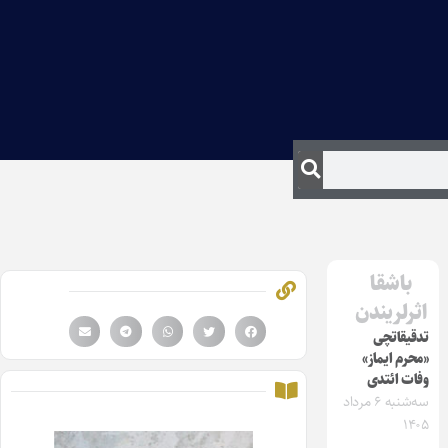
باشقا
اثرلریندن
تدقیقاتچی
«محرم ایماز»
وفات ائتدی
سه‌شنبه ۶ مرداد
۱۴۰۵