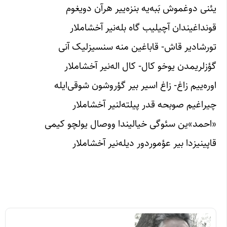
یئنی دوغموش بَبه‌یه بنزه‌ییر هرآن دویغوم
قونداغیندان آچیلیب گاه بله‌نیر آخشاملار
تورشادیر قاش- قاباغین منه سنسیزلیک آنی
گؤزلریمدن یوخو کال- کال اله‌نیر آخشاملار
اوره‌ییم زاغ- زاغ اسیر بیر گؤروشون شوقی‌ایله
چیراغیم صوبحه قدر پیلته‌لنیر آخشاملار
«احمد»ین سئوگی خیالیندا ووصال یولچو کیمی
قاپینیزدا بیر عؤموردور دیله‌نیر آخشاملار