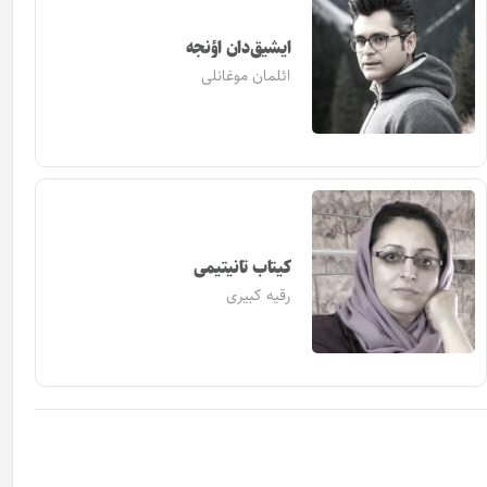
ایشیق‌دان اؤنجه
ائلمان موغانلی
کیتاب تانیتیمی
رقیه کبیری