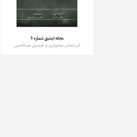
مجله ایشیق شماره 1
آذربایجان معلم‌لری و تحصیل مساله‌سی