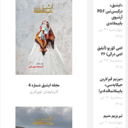
«ایشیق»
درگیسی‌نین PDF
آرشیوی
یاییملاندی
چهارشنبه ۳۱ تیر
۱۴۰۵
ادبی کؤرپو (آیلیق
ادبی درگی) ۴۶
سه‌شنبه ۲۳ تیر
۱۴۰۵
«بیزیم قیزلارین
حیکایه‌سی»
مجله ایشیق شماره 4
یایینلانماقدادیر!
آذربایجان توی‌لاری
سه‌شنبه ۱۶ تیر
۱۴۰۵
تبریزیم منیم
چهارشنبه ۱۰ تیر