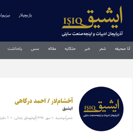
یازیچیلار
بیزیم‌ل
آنا صحیفه
شعر
خبر
حئکایه
مقاله‌
سس
یادداشت
آخشام‌لار / احمد درگاهی
ایشیق
شعر
دوشنبه ۱۰ مهر ۱۳۹۶
اوخوماق زامانی: < 1 دقیقه