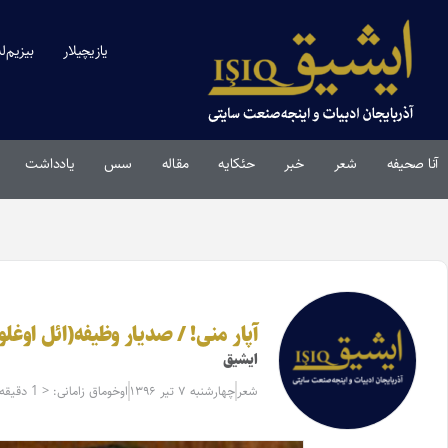
یازیچیلار
بیزیم‌ل
آنا صحیفه
شعر
خبر
حئکایه
مقاله‌
سس
یادداشت
آپار منی! / صدیار وظیفه(ائل اوغلو
ایشیق
شعر
چهارشنبه ۷ تیر ۱۳۹۶
اوخوماق زامانی: < 1 دقیقه