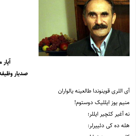
آپار م
صدیار وظیفه(
آی اللری قوینوندا طالعینه یالواران
منیم یوز ایللیک دوستوم!
نه آغیر کئچیر ایللر؛
هله ده کی دئییرلر: