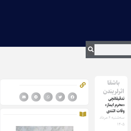
باشقا
اثرلریندن
تدقیقاتچی
«محرم ایماز»
وفات ائتدی
سه‌شنبه ۶ مرداد
۱۴۰۵