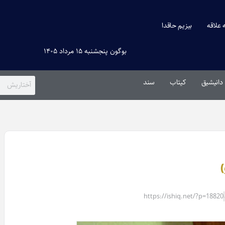
ه علاقه
بیزیم حاقدا
بوگون پنجشنبه ۱۵ مرداد ۱۴۰۵
دانیشیق
کیتاب
سند
)
https://ishiq.net/?p=18820