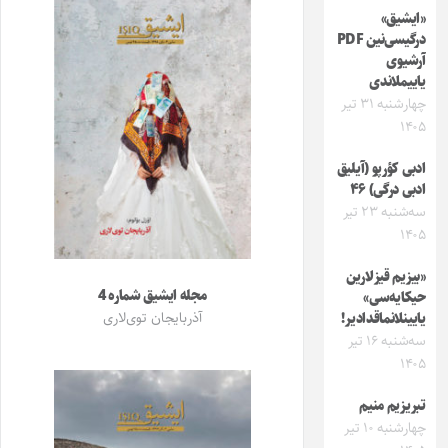
«ایشیق»
درگیسی‌نین PDF
آرشیوی
یاییملاندی
چهارشنبه ۳۱ تیر
۱۴۰۵
ادبی کؤرپو (آیلیق
ادبی درگی) ۴۶
سه‌شنبه ۲۳ تیر
۱۴۰۵
«بیزیم قیزلارین
مجله ایشیق شماره 4
حیکایه‌سی»
آذربایجان توی‌لاری
یایینلانماقدادیر!
سه‌شنبه ۱۶ تیر
۱۴۰۵
تبریزیم منیم
چهارشنبه ۱۰ تیر