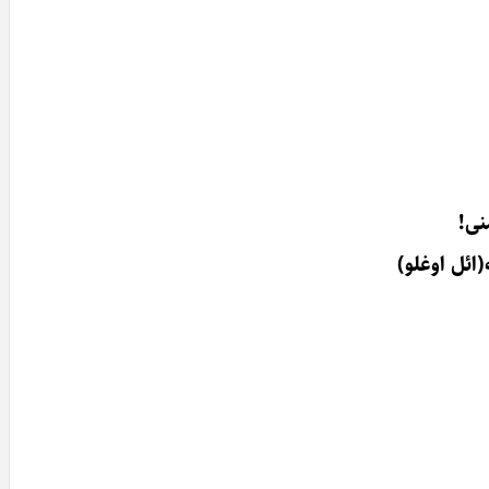
نی!
ائل اوغلو)