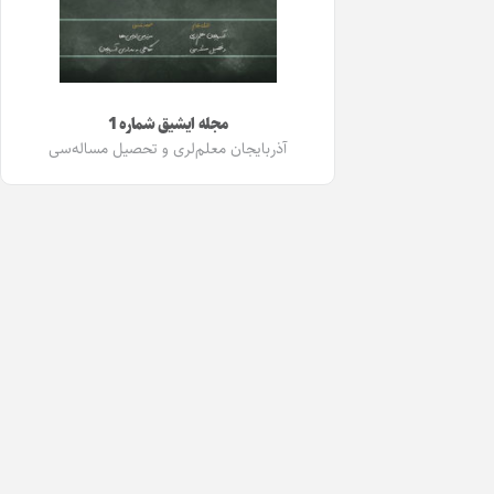
مجله ایشیق شماره 1
آذربایجان معلم‌لری و تحصیل مساله‌سی