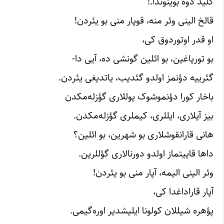
کلید دوه بوینوندا.!
قالخ الینی وئر منه، قوپار منی بو یئردن!
او قدر اوتوردوق کی،
بو تورپاغین، بو ائلین گونشی ده، آیی دا-
گئرییه دؤنمز اولدو گئدیب، یاتدیغی یئردن.
باخار کورا دؤنموشوک یوللاری گؤزله‌مکدن
بیز آیلاری، ایللری، کیملری گؤزله‌مکدن.
هانی قارانقوشلاری بو شهرین، بو ائلین؟
داها قاییتماز اولدو دورنالاری گؤللرین.
وئر الینی الیمه، آپار منی بو یئردن!
آپار قاراداغدا کی،
پؤهره شیللان کولونا ایلیشدیر اوره‌گیمی.