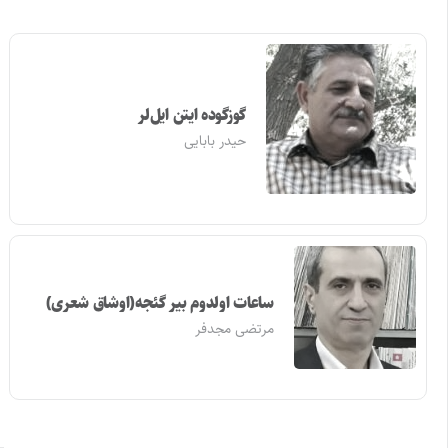
گوزگوده ایتن ایل‌لر
حیدر بابایی
ساعات اولدوم بیر گئجه(اوشاق شعری)
مرتضی مجدفر