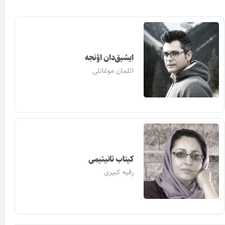
ایشیق‌دان اؤنجه
ائلمان موغانلی
کیتاب تانیتیمی
رقیه کبیری