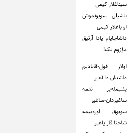
سیناغلار کیمی
یاشیلی سویونموش
او باغلار کیمی
داشاجایام یادا آرتیق
دؤزوم تک!
اولار قول-قانادیم
داشدان دا آغیر
یئتیمله‌یر نغمه
ساغیردان-ساغیر
سویوق اوره‌ییمه
شاختا قار یاغیر