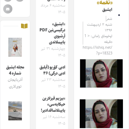
«نغمه»
سه‌شنبه ۶ مرداد
ایشیق
۱۴۰۵
شعر
«ایشیق»
شنبه ۲ اردیبهشت
درگیسی‌نین PDF
۱۳۹۶
اوخوماق زامانی: < 1
آرشیوی
دقیقه
یاییملاندی
https://ishiq.net/
چهارشنبه ۳۱ تیر
?p=18323
۱۴۰۵
ادبی کؤرپو (آیلیق
مجله ایشیق
ادبی درگی) ۴۶
شماره 4
سه‌شنبه ۲۳ تیر
آذربایجان
۱۴۰۵
توی‌لاری
«بیزیم قیزلارین
حیکایه‌سی»
یایینلانماقدادیر!
سه‌شنبه ۱۶ تیر
۱۴۰۵