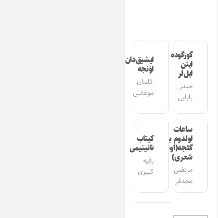
گوزگوده
ایشیق‌دان
ایتن
اؤنجه
ایل‌لر
ائلمان
حیدر
موغانلی
بابایی
ساعات
اولدوم بیر
کیتاب
گئجه(اوشاق
تانیتیمی
شعری)
رقیه
مرتضی
کبیری
مجدفر