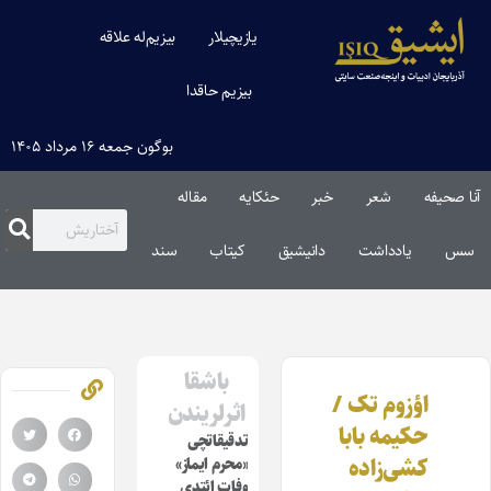
یازیچیلار
بیزیم‌له علاقه
بیزیم حاقدا
بوگون جمعه ۱۶ مرداد ۱۴۰۵
آنا صحیفه
شعر
خبر
حئکایه
مقاله‌
سس
یادداشت
دانیشیق
کیتاب
سند
باشقا
اؤزوم تک /
اثرلریندن
حکیمه بابا
تدقیقاتچی
کشی‌زاده
«محرم ایماز»
وفات ائتدی