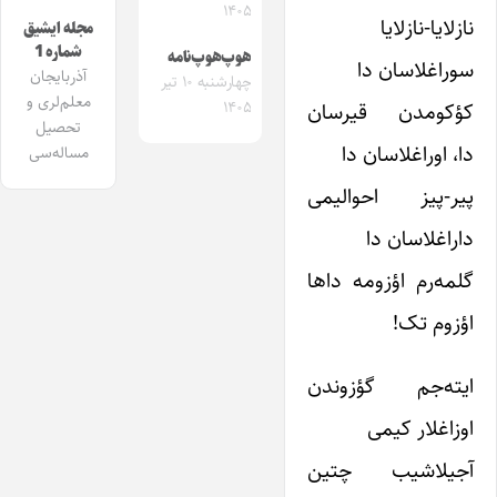
۱۴۰۵
نازلایا-نازلایا
مجله ایشیق
شماره 1
هوپ‌هوپ‌نامه
سوراغلاسان دا
آذربایجان
چهارشنبه ۱۰ تیر
معلم‌لری و
کؤکومدن قیرسان
۱۴۰۵
تحصیل
دا، اوراغلاسان دا
مساله‌سی
پیر-پیز احوالیمی
داراغلاسان دا
گلمه‌رم اؤزومه داها
اؤزوم تک!
ایته‌جم گؤزوندن
اوزاغلار کیمی
آجیلاشیب چتین