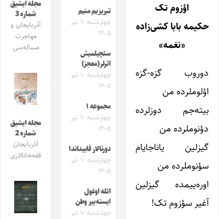
مجله ایشیق
اؤزوم تک
تبریزیم منیم
شماره 3
چهارشنبه ۱۰ تیر
حکیمه بابا کشی‌زاده
آذربایجان و
۱۴۰۵
مهاجرت
«نغمه»
مساله‌سی
سئچیلمیش
اثرلر(معجز)
دوروب گزه-گزه
چهارشنبه ۱۰ تیر
۱۴۰۵
اؤلوملرده من
مجموعه ۱
بیته‌جم دوزلرده
چهارشنبه ۱۰ تیر
مجله ایشیق
دؤنوملرده من
۱۴۰۵
شماره 2
آذربایجان
گیزلین یاناجایام
دورنالار قاییداندا
قفه‌خانالاری
چهارشنبه ۱۰ تیر
سؤنوملرده من
۱۴۰۵
اوره‌ییمده گیزلین
ائله اوغول
آغیر سؤزوم تک!
ایسته‌ییر وطن
چهارشنبه ۱۰ تیر