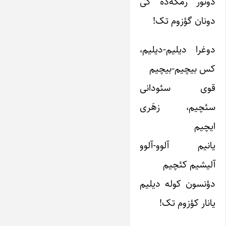
دونور رمکه‌ده کی
دونان گؤزوم تک!
دوغرا دیلیم-دیلیم،
کس بیچیم-بیچیم
قوی سئودانی
سئچیم، زهَری
ایچیم
یانیم آلوو-آلوو
آلیشیم کئچیم
دؤنسون کوله دیلیم
یانار کؤزوم تک!