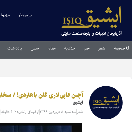
یازیچیلار
بیزیم‌ل
آنا صحیفه
شعر
خبر
حئکایه
مقاله‌
سس
یادداشت
آچین قاپی‌لاری گلن باهاردی! / سخا
ایشیق
شعر
سه‌شنبه ۸ فروردین ۱۳۹۶
اوخوماق زامانی: < 1 دقیقه
3