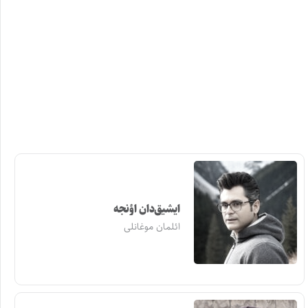
ایشیق‌دان اؤنجه
ائلمان موغانلی