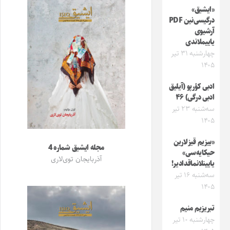
«ایشیق»
درگیسی‌نین PDF
آرشیوی
یاییملاندی
چهارشنبه ۳۱ تیر
۱۴۰۵
ادبی کؤرپو (آیلیق
ادبی درگی) ۴۶
سه‌شنبه ۲۳ تیر
۱۴۰۵
«بیزیم قیزلارین
مجله ایشیق شماره 4
حیکایه‌سی»
آذربایجان توی‌لاری
یایینلانماقدادیر!
سه‌شنبه ۱۶ تیر
۱۴۰۵
تبریزیم منیم
چهارشنبه ۱۰ تیر