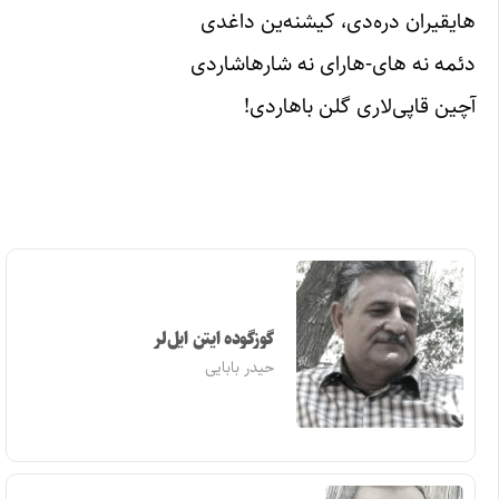
هایقیران دره‌دی، کیشنه‌ین داغدی
دئمه نه های‌-هارای نه شارهاشاردی
آچین قاپی‌لاری گلن باهاردی!
گوزگوده ایتن ایل‌لر
حیدر بابایی