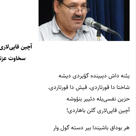
آچین قاپی‌لاری
سخاوت عزت
یئنه داش دیبینده گؤیردی دیشه
شاختا دا قورتاردی، قیش دا قورتاردی.
حزین نفسی‌یله دئییر بنؤوشه
آچین قاپی‌لاری گلن باهاردی!
هر بوداق باشیندا بیر دسته گول وار