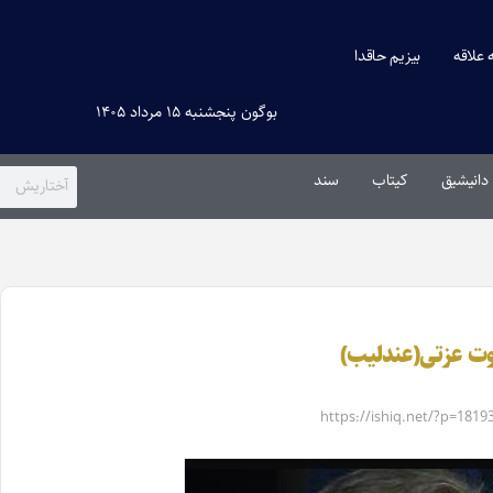
ه علاقه
بیزیم حاقدا
بوگون پنجشنبه ۱۵ مرداد ۱۴۰۵
دانیشیق
کیتاب
سند
وت عزتی(عندلیب)
https://ishiq.net/?p=1819