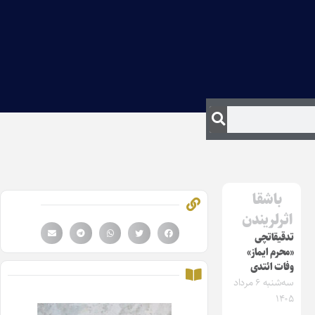
باشقا
اثرلریندن
تدقیقاتچی
«محرم ایماز»
وفات ائتدی
سه‌شنبه ۶ مرداد
۱۴۰۵