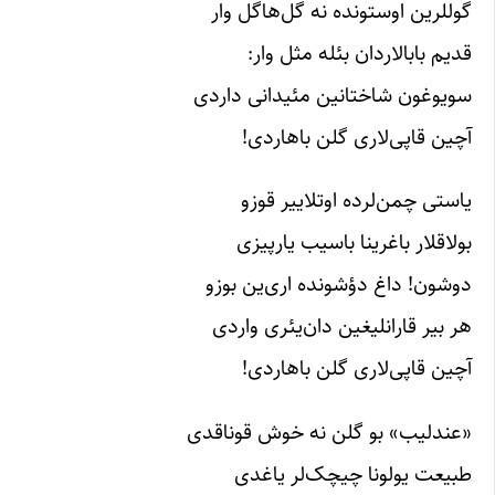
گوللرین اوستونده نه گل‌هاگل وار
قدیم بابالاردان بئله مثل وار:
سویوغون شاختانین مئیدانی داردی
آچین قاپی‌لاری گلن باهاردی!
یاستی چمن‌لرده اوتلاییر قوزو
بولاقلار باغرینا باسیب یارپیزی
دوشون! داغ دؤشونده اری‌ین بوزو
هر بیر قارانلیغین دان‌یئری واردی
آچین قاپی‌لاری گلن باهاردی!
«عندلیب» بو گلن نه خوش قوناقدی
طبیعت یولونا چیچک‌لر یاغدی