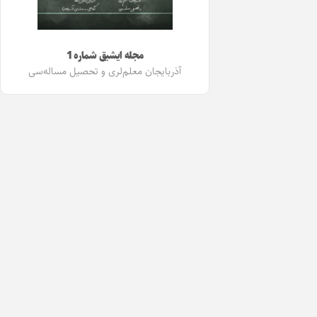
مجله ایشیق شماره 1
آذربایجان معلم‌لری و تحصیل مساله‌سی