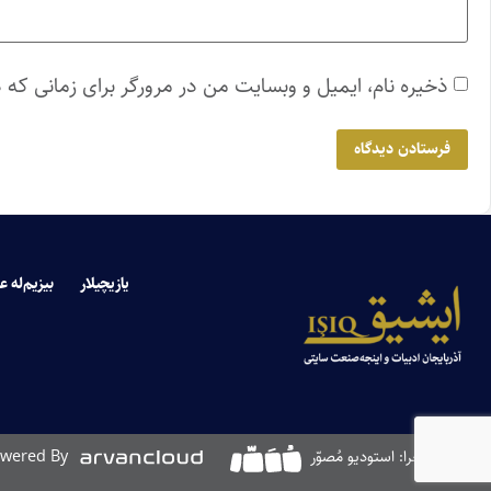
ذخیره نام، ایمیل و وبسایت من در مرورگر برای زمانی که 
یازیچیلار
بیزیم‌له ع
طراحی و اجرا: استودیو مُصوّر
wered By