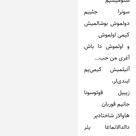
سئومیشیم
سونرا جئبیم
دولموش بوشالمیش
کیمی اولموش
و اولموش دا باش
آغری من حب…
آتیلمیش کیمی‌یم
ایندی‌لر،
زیبیل قوتوسونا
جانیم قوربان
هاوالار شاختادیر
دالدالانماغا یئر