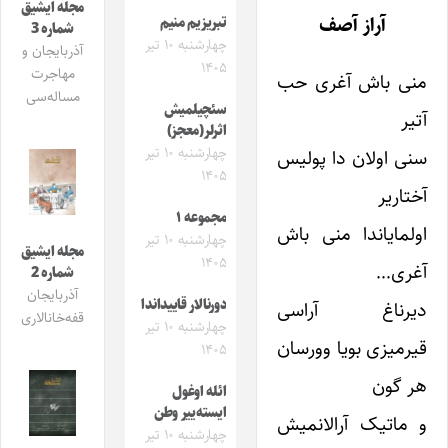
مجله ایشیق
آراز آصف
تبریزیم منیم
شماره 3
چهارشنبه ۱۰ تیر
آذربایجان و
۱۴۰۵
مهاجرت
منی باش آغری حب
مساله‌سی
سئچیلمیش
آتیر
اثرلر(معجز)
چهارشنبه ۱۰ تیر
سنی اولان دا پولیس
۱۴۰۵
آختاریر
مجموعه ۱
اولمایاندا منی باش
چهارشنبه ۱۰ تیر
مجله ایشیق
۱۴۰۵
آغری…
شماره 2
آذربایجان
دورنالار قاییداندا
دیرناغ آراسی
قفه‌خانالاری
چهارشنبه ۱۰ تیر
قیرمیزی بویا وورسان
۱۴۰۵
هر گون
ائله اوغول
ایسته‌ییر وطن
و ماتیک آرالانمیش
چهارشنبه ۱۰ تیر