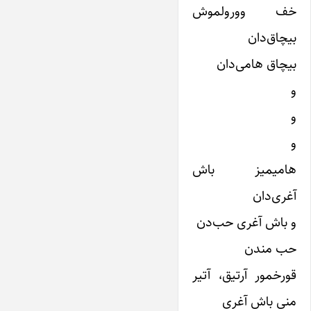
خف وورولموش
بیچاق‌دان
بیچاق هامی‌دان
و
و
و
هامیمیز باش
آغری‌دان
و باش آغری حب‌دن
حب مندن
قورخمور آرتیق، آتیر
منی باش آغری