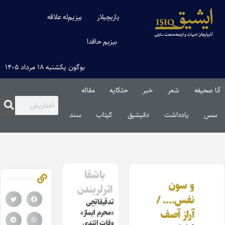
یازیچیلار
بیزیم‌له علاقه
بیزیم حاقدا
بوگون یکشنبه ۱۸ مرداد ۱۴۰۵
آنا صحیفه
شعر
خبر
حئکایه
مقاله‌
سس
یادداشت
دانیشیق
کیتاب
سند
باشقا
و سون
اثرلریندن
نفس…. /
تدقیقاتچی
آراز آصف
«محرم ایماز»
وفات ائتدی