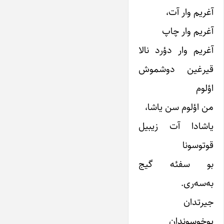
آغریم وار آت،
آغریم وار چاپ
آغریم وار دؤرد نالا
قیرغین دوشموش
اؤلوم
من اؤلوم سن یاشا،
یاشادا آت زیبیل
قوتوسونا
بو سفئه گیج
به‌سه‌ری.
جیرتدان
یوخوسوندان