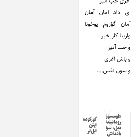
آغری حب آتیر
ای داد امان آمان
آمان گؤزوم یوخونا
وارینا کاریخیر
و حب آتیر
و باش آغری
و سون نفس….
«اومسوق»
گوزگوده
رومانیندا
ایتن
دیل، سؤز،
ایل‌لر
یادداش