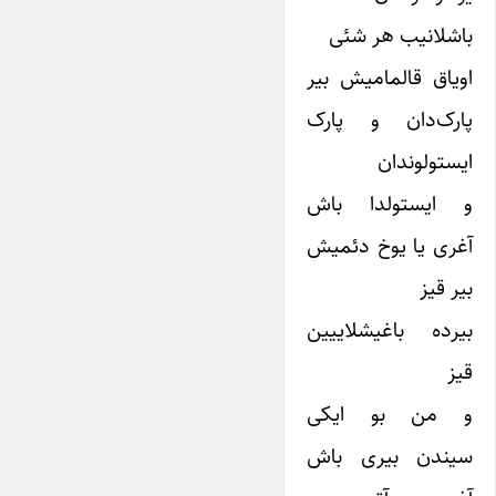
باشلانیب هر شئی
اویاق قالمامیش بیر
پارک‌دان و پارک
ایستولوندان
و ایستولدا باش
آغری یا یوخ دئمیش
بیر قیز
بیرده باغیشلاییین
قیز
و من بو ایکی
سیندن بیری باش