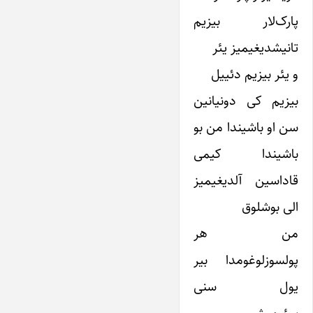
پارک‌لار بیزیم
تانیشدیغیمیز یئر
و یئر بیزیم دئییل
بیزیم کی دونیانین
سن او باشیندا من بو
باشیندا کیمی
قاداسین آلدیغیمیز
الی بوشلوق
من هر
پولسوزلوغومدا بیر
یول سنی