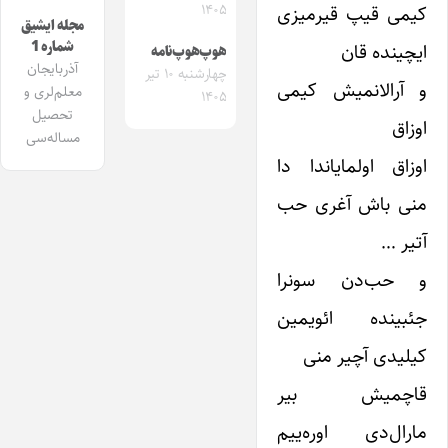
۱۴۰۵
کیمی قیپ قیرمیزی
مجله ایشیق
شماره 1
ایچینده قان
هوپ‌هوپ‌نامه
آذربایجان
چهارشنبه ۱۰ تیر
و آرالانمیش کیمی
معلم‌لری و
۱۴۰۵
تحصیل
اوزاق
مساله‌سی
اوزاق اولمایاندا دا
منی باش آغری حب
آتیر …
و حب‌دن سونرا
جئبینده ائویمین
کیلیدی آچیر منی
قاچمیش بیر
مارال‌دی اوره‌ییم