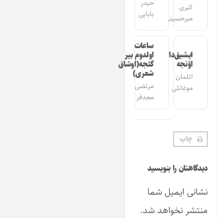
حیدر
کبری
بابایی
میرحسینی
ساعات
ایشیق‌دان
اولدوم بیر
اؤنجه
گئجه(اوشاق
شعری)
ائلمان
مرتضی
موغانلی
مجدفر
چاپ
دیدگاهتان را بنویسید
نشانی ایمیل شما
منتشر نخواهد شد.