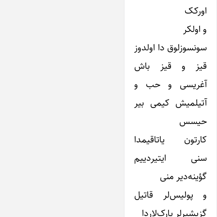
اورکک
و اولکر
سونسوزلوق دا اولدوز
قیز و قیز باش
آغریسی و حب و
آتیلمیش کیمی بیر
حیسس
کارتون یاتاقیمدا
سنی ایتیردییم
گؤینه‌دیر منی
و پولیس‌لر قاتیل
گزیشیرلر پارک‌لاردا