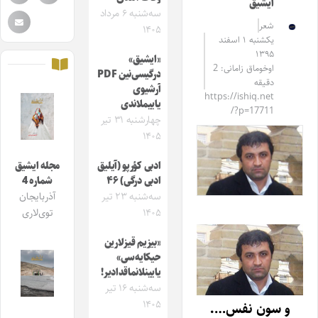
ایشیق
سه‌شنبه ۶ مرداد
شعر
۱۴۰۵
یکشنبه ۱ اسفند
۱۳۹۵
«ایشیق»
اوخوماق زامانی: 2
درگیسی‌نین PDF
دقیقه
آرشیوی
https://ishiq.net
یاییملاندی
/?p=17711
چهارشنبه ۳۱ تیر
۱۴۰۵
ادبی کؤرپو (آیلیق
مجله ایشیق
ادبی درگی) ۴۶
شماره 4
سه‌شنبه ۲۳ تیر
آذربایجان
۱۴۰۵
توی‌لاری
«بیزیم قیزلارین
حیکایه‌سی»
یایینلانماقدادیر!
سه‌شنبه ۱۶ تیر
۱۴۰۵
و سون نفس….