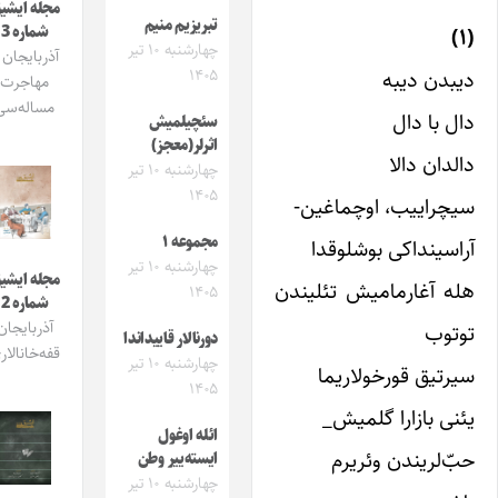
مجله ایشیق
تبریزیم منیم
شماره 3
چهارشنبه ۱۰ تیر
آذربایجان و
بدن دیبه
۱۴۰۵
مهاجرت
مساله‌سی
ل با دال
سئچیلمیش
اثرلر(معجز)
لدان دالا
چهارشنبه ۱۰ تیر
۱۴۰۵
چراییب، اوچماغین-
مجموعه ۱
اسینداکی بوشلوقدا
چهارشنبه ۱۰ تیر
مجله ایشیق
ه آغارمامیش تئلیندن
۱۴۰۵
شماره 2
آذربایجان
وتوب
دورنالار قاییداندا
قفه‌خانالاری
چهارشنبه ۱۰ تیر
رتیق قورخولاریما
۱۴۰۵
نی بازارا گلمیش_
ائله اوغول
ّ‌لریندن وئریرم
ایسته‌ییر وطن
چهارشنبه ۱۰ تیر