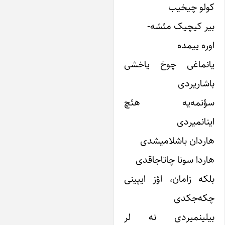
ولو چیخیب
ر کیچیک مئشه-
ره ییمده
انماغی چوخ یاخشی
شاریردی
ؤنمه‌یه هئچ
نانمیردی
ردان باشلامیشدی
ردا سونا چاتاجاقدی
که زامان، اؤز ایپینی
که‌جکدی
یلینمیردی نه لر