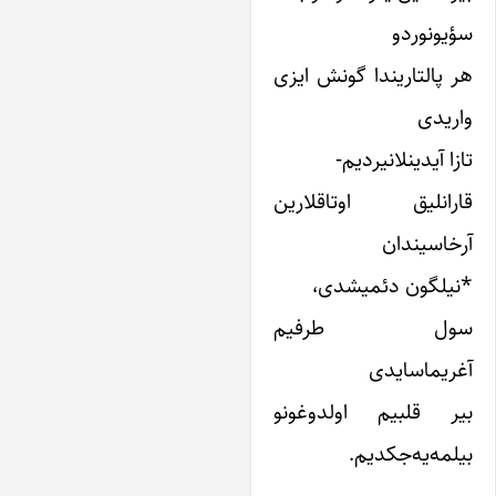
یونوردو
 پالتاریندا گونش ایزی
ریدی
زا آیدینلانیردیم-
ارانلیق اوتاقلارین
خاسیندان
نیلگون دئمیشدی،
ول طرفیم
ریماسایدی
یر قلبیم اولدوغونو
لمه‌یه‌جکدیم.