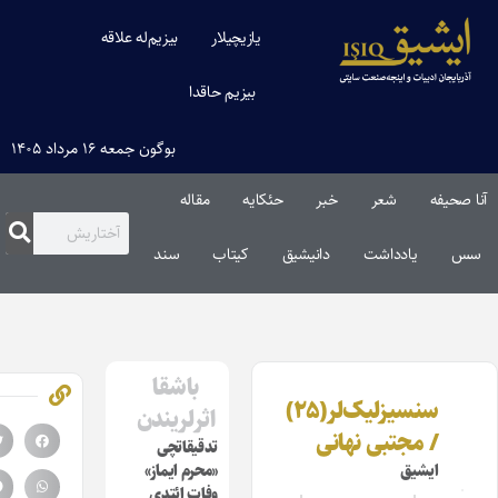
یازیچیلار
بیزیم‌له علاقه
بیزیم حاقدا
بوگون جمعه ۱۶ مرداد ۱۴۰۵
صحیفه
شعر
خبر
حئکایه
مقاله‌
یادداشت
دانیشیق
کیتاب
سند
باشقا
سنسیزلیک‌لر(۲۵)
اثرلریندن
/ مجتبی نهانی
تدقیقاتچی
ایشیق
«محرم ایماز»
وفات ائتدی