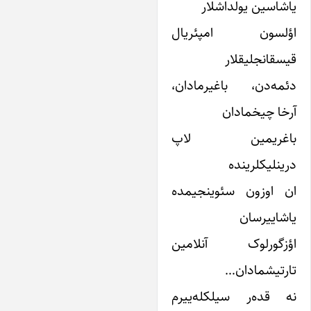
شاسین یولداشلار
ؤلسون امپئریال
سقانجلیقلار
مه‌دن، باغیرمادان،
خا چیخمادان
اغریمین لاپ
ینلیکلرینده
ن اوزون سئوینجیمده
شاییرسان
ؤزگورلوک آنلامین
رتیشمادان…
 قده‌ر سیلکله‌ییرم