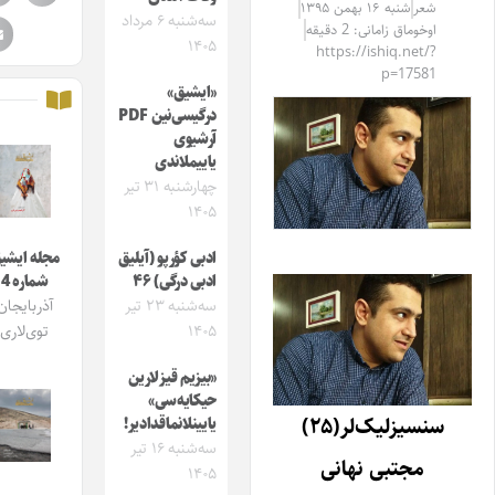
شعر
شنبه ۱۶ بهمن ۱۳۹۵
سه‌شنبه ۶ مرداد
اوخوماق زامانی: 2 دقیقه
۱۴۰۵
https://ishiq.net/?
p=17581
«ایشیق»
درگیسی‌نین PDF
آرشیوی
یاییملاندی
چهارشنبه ۳۱ تیر
۱۴۰۵
ادبی کؤرپو (آیلیق
مجله ایشیق
ادبی درگی) ۴۶
شماره 4
سه‌شنبه ۲۳ تیر
آذربایجان
۱۴۰۵
توی‌لاری
«بیزیم قیزلارین
حیکایه‌سی»
سنسیزلیک‌لر(۲۵)
یایینلانماقدادیر!
سه‌شنبه ۱۶ تیر
مجتبی نهانی
۱۴۰۵