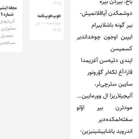
خ، بیردن بیره
۱۴۰۵
مجله ایشیق
شمکدن آیاقلانمیش-
شماره 1
هوپ‌هوپ‌نامه
آذربایجان
چهارشنبه ۱۰ تیر
ر گونه باشلاییرام
معلم‌لری و
۱۴۰۵
پین اوجون چوخداندیر
تحصیل
مساله‌سی
سمیسن
ندی دئیه‌سن آغزیمدا
را-آغ لکه‌لر گؤرونور
یین سئرچی‌لر،
یجیلاریزا ال وورمایین…
ودئرن بیر اؤلو
ئه‌لمکده‌دیر
دروید یاشاییشینیزین-