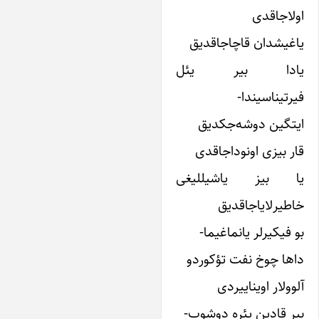
لاجاقدی
غیشدان قاچاجاقدیق
ادا بیر یئل
رتیناسیندا-
تگین دوشه‌جکدیق
ر بیزی اونوداجاقدی
ا بیز یاشیللیغی
طیرلایاجاقدیق
 فیکیرلر یانماغیما-
ها چوخ نفت تؤکوردو
وولار اویناییردی
ر قادین یئره دوشوب-