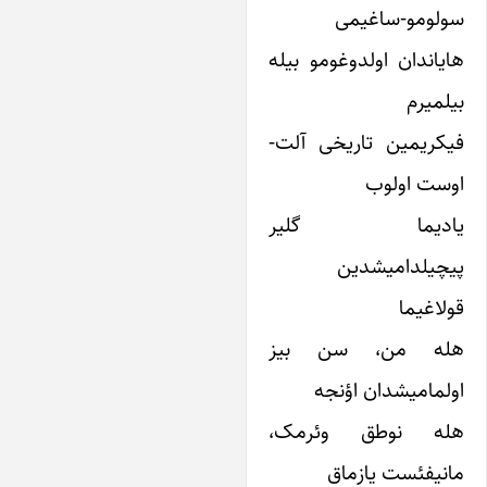
ولومو-ساغیمی
یاندان اولدوغومو بیله
لمیرم
کریمین تاریخی آلت-
وست اولوب
ادیما گلیر
یچیلدامیشدین
لاغیما
له من، سن بیز
لمامیشدان اؤنجه
له نوطق وئرمک،
نیفئست یازماق