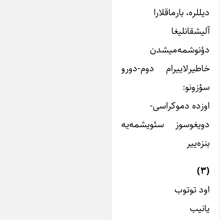
للره، بارماقلارا
یشقانلیغا
ؤنوشمه‌میشدن
طیرلاییرام دوم-دورو
زونو:
زده دموکراسی-
ویغوسوز سئویشمه‌یه
زه‌ییر
د توتوب
نیب