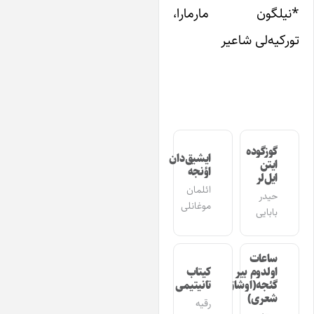
نیلگون مارمارا،
رکیه‌لی شاعیر
گوزگوده
ایشیق‌دان
ایتن
اؤنجه
ایل‌لر
ائلمان
حیدر
موغانلی
بابایی
ساعات
اولدوم بیر
کیتاب
گئجه(اوشاق
تانیتیمی
شعری)
رقیه