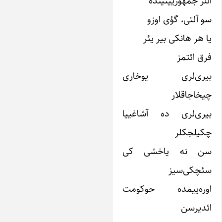
لر جمهورییّتینده
 آلتی، گؤی اوزو
 هر هانکی بیر یئر
ق ائتمز
یری‌لری یوخاری
خاجاقلار
یری‌لری ده آشاغییا
کیلجکلر
ن نه یاخشی کی
ئچکی‌سیز
وره‌ییمده حوکومت
دیرسن