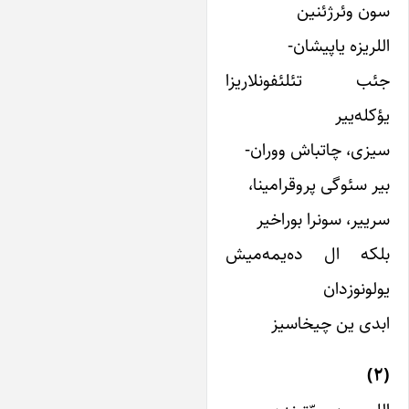
ن وئرژئنین
لریزه یاپیشان-
ئب تئلئفونلاریزا
کله‌ییر
زی، چاتباش ووران-
ر سئوگی پروقرامینا،
ییر، سونرا بوراخیر
لکه ال ده‌یمه‌میش
لونوزدان
دی ین چیخاسیز