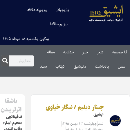
یازیچیلار
بیزیم‌له علاقه
بیزیم حاقدا
بوگون یکشنبه ۱۸ مرداد ۱۴۰۵
بر
حئکایه
مقاله‌
دانیشیق
کیتاب
سند
باشقا
لیم / نیگار خیاوی
اثرلریندن
تدقیقاتچی
«محرم ایماز»
 ۱۳۹۵
وفات ائتدی
 1 دقیقه