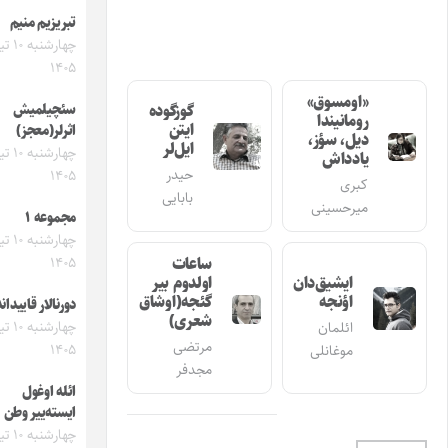
مجله ایشیق
تبریزیم منیم
شماره 3
چهارشنبه ۱۰ تیر
آذربایجان و
۱۴۰۵
مهاجرت
مساله‌سی
سئچیلمیش
گوزگوده
ایتن
اثرلر(معجز)
ایل‌لر
چهارشنبه ۱۰ تیر
حیدر
۱۴۰۵
بابایی
مجموعه ۱
چهارشنبه ۱۰ تیر
مجله ایشیق
ساعات
۱۴۰۵
شماره 2
اولدوم بیر
آذربایجان
گئجه(اوشاق
دورنالار قاییداندا
قفه‌خانالاری
شعری)
چهارشنبه ۱۰ تیر
مرتضی
۱۴۰۵
مجدفر
ائله اوغول
ایسته‌ییر وطن
چهارشنبه ۱۰ تیر