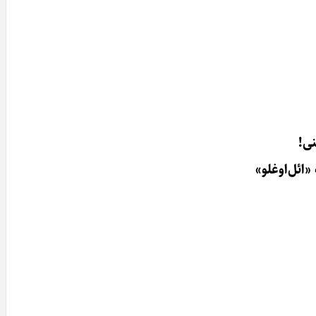
نی!
«ائل‌اوغلو»