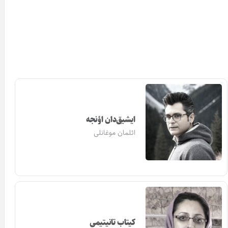
ایشیق‌دان اؤنجه
ائلمان موغانلی
کیتاب تانیتیمی