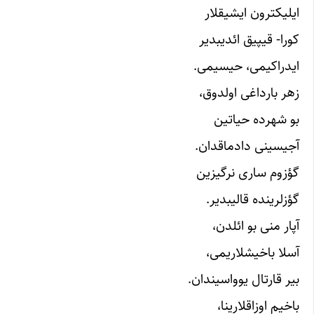
ایلیکترون ایشیقلار
کورا- قیپیق ائدیبدیر
ایدراکیمی، حیسیمی.
زهر بارداغی اولدوق،
بو شهرده حیاتین
آجیسینی دادماقدان.
گؤزوم ساری نرگیزین
گؤزلرینده قالیبدیر.
آپار منی بو ائلدن،
آسلا باخیشلاریمی،
بیر قارتال یوواسیندان.
باخیم اوزاقلارینا،