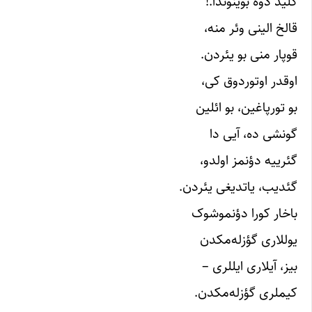
کلید دوه بوینوندا.!
قالخ الینی وئر منه،
قوپار منی بو یئردن.
اوقدر اوتوردوق کی،
بو تورپاغین، بو ائلین
گونشی ده، آیی دا
گئرییه دؤنمز اولدو،
گئدیب، یاتدیغی یئردن.
باخار کورا دؤنموشوک
یوللاری گؤزله‌مکدن
بیز، آیلاری ایللری –
کیملری گؤزله‌مکدن.