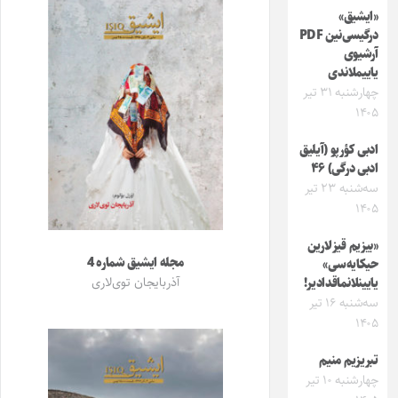
«ایشیق»
درگیسی‌نین PDF
آرشیوی
یاییملاندی
چهارشنبه ۳۱ تیر
۱۴۰۵
ادبی کؤرپو (آیلیق
ادبی درگی) ۴۶
سه‌شنبه ۲۳ تیر
۱۴۰۵
«بیزیم قیزلارین
مجله ایشیق شماره 4
حیکایه‌سی»
آذربایجان توی‌لاری
یایینلانماقدادیر!
سه‌شنبه ۱۶ تیر
۱۴۰۵
تبریزیم منیم
چهارشنبه ۱۰ تیر