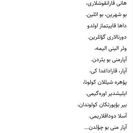
هانی قارانقوشلاری،
بو شهرین، بو ائلین.
داها قاییتماز اولدو
دورنالاری گؤللرین.
وئر الینی الیمه،
آپارمنی بو یئردن.
آپار، قاراداغدا کی،
پؤهره شیللان کولونا،
ایلیشدیر اوره‌گیمی.
بیر بؤیورتکان کولوندان،
آسلا دوداقلاریمی.
آپار منی بو چؤلدن…