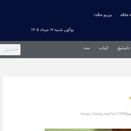
ه علاقه
بیزیم حاقدا
بوگون شنبه ۱۷ مرداد ۱۴۰۵
دانیشیق
کیتاب
سند
https://ishiq.net/?p=17496