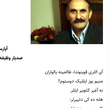
آپارم
صدیار وظیفه 
آی اللری قوینوندا، طالعینه یالواران
منیم یوز ایللیک دوستوم!!
نه آغیر کئچیر ایللر.
هله ده کی دئییرلر: