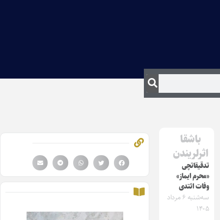
باشقا
اثرلریندن
تدقیقاتچی
«محرم ایماز»
وفات ائتدی
سه‌شنبه ۶ مرداد
۱۴۰۵