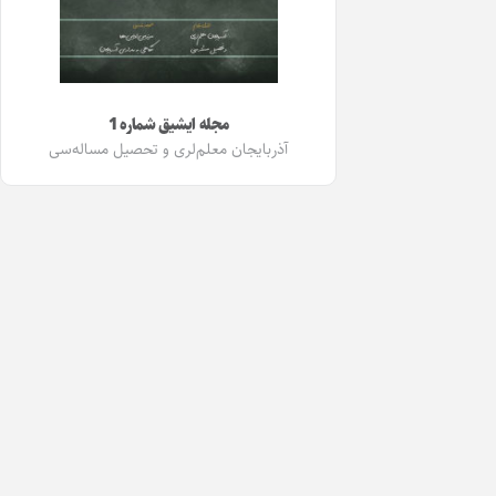
مجله ایشیق شماره 1
آذربایجان معلم‌لری و تحصیل مساله‌سی