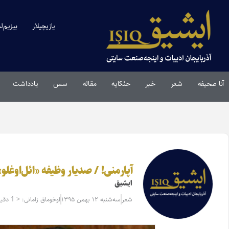
یازیچیلار
بیزیم‌ل
آنا صحیفه
شعر
خبر
حئکایه
مقاله‌
سس
یادداشت
آپارمنی! / صدیار وظیفه «ائل‌اوغلو»
ایشیق
شعر
سه‌شنبه ۱۲ بهمن ۱۳۹۵
اوخوماق زامانی: < 1 دقیقه