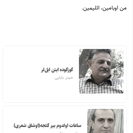
من اوبامین، ائلیمین.
گوزگوده ایتن ایل‌لر
حیدر بابایی
ساعات اولدوم بیر گئجه(اوشاق شعری)