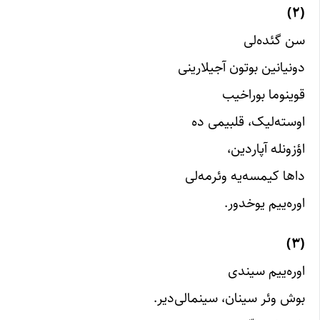
(۲)
سن گئده‌لی
دونیانین بوتون آجیلارینی
قوینوما بوراخیب
اوسته‌لیک، قلبیمی ده
اؤزونله آپاردین،
داها کیمسه‌یه وئرمه‌لی
اوره‌ییم یوخدور.
(۳)
اوره‌ییم سیندی
بوش وئر سینان،‌ سینمالی‌دیر.