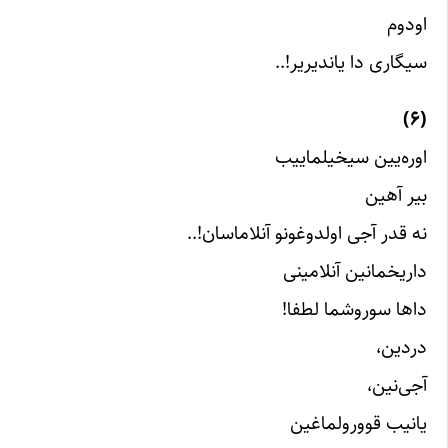
اودوم
سیگاری دا یاندیریر!..
(۶)
اوره‌یین سیخیلماییب
بیر آهین
نه قدر آجی اولدوغونو آنلاماسان!..
داریخمانین آنلامینی
داها سوروشما لطفا!
دردین،
آجی‌نین،
یانیب قوورولماغین