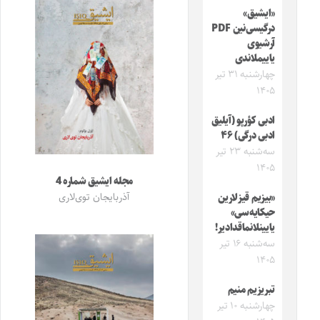
«ایشیق»
درگیسی‌نین PDF
آرشیوی
یاییملاندی
چهارشنبه ۳۱ تیر
۱۴۰۵
ادبی کؤرپو (آیلیق
ادبی درگی) ۴۶
سه‌شنبه ۲۳ تیر
۱۴۰۵
مجله ایشیق شماره 4
آذربایجان توی‌لاری
«بیزیم قیزلارین
حیکایه‌سی»
یایینلانماقدادیر!
سه‌شنبه ۱۶ تیر
۱۴۰۵
تبریزیم منیم
چهارشنبه ۱۰ تیر