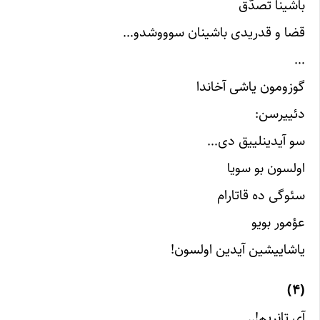
باشینا تصدّق
قضا و قدریدی باشینان سوووشدو…
…
گوزومون یاشی آخاندا
دئییرسن:
سو آیدینلییق دی…
اولسون بو سویا
سئوگی‌ ده قاتارام
عؤمور بویو
یاشاییشین آیدین اولسون!
(۴)
آی تانریم!..