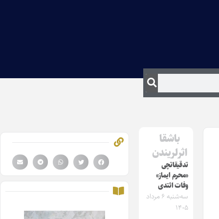
باشقا
اثرلریندن
تدقیقاتچی
«محرم ایماز»
وفات ائتدی
سه‌شنبه ۶ مرداد
۱۴۰۵