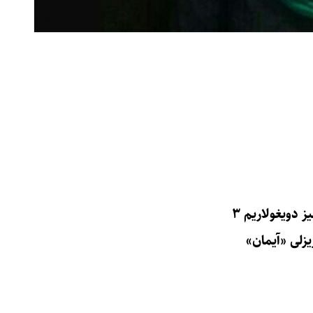
 دویغولاریم ۳
ریزلی «آیمان»