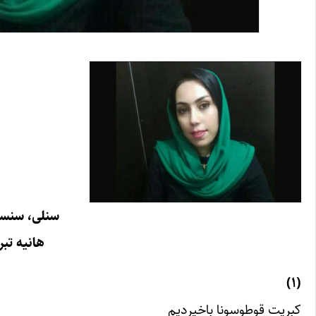
سنلی،‌ سنسیز
هانیه ‌تب
(۱)
کبریت قوطوسونا باخیردیم