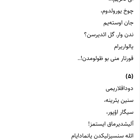
چوخ یورولدوم،
جان اوسته‌یم
ندن وار‌ـ‌ گل ائدیرسن؟
یالواریرام
قورتار منی بو ظولومدن!..
(۵)
دوداقلاریمی
سنین یئرینه،
سیگار اؤپور،
آلیشدیرماق ایستمز!
ائله سنسیزلیکدن یانمادایام