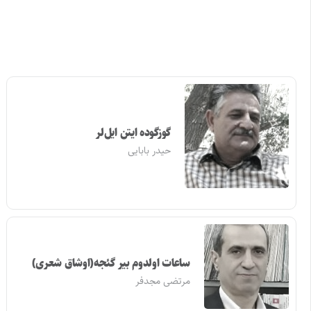
گوزگوده ایتن ایل‌لر
حیدر بابایی
ساعات اولدوم بیر گئجه(اوشاق شعری)
مرتضی مجدفر