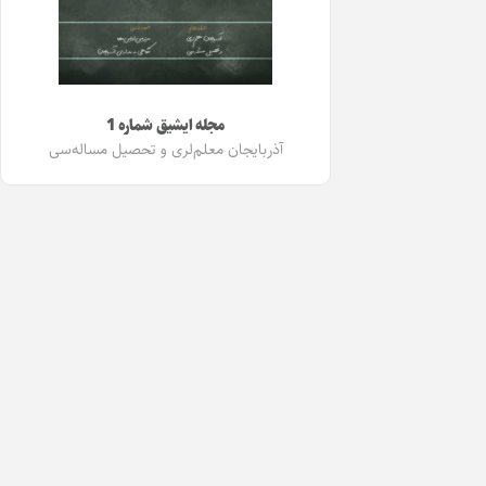
مجله ایشیق شماره 1
آذربایجان معلم‌لری و تحصیل مساله‌سی