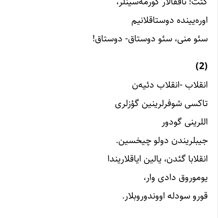
گئت! ناققالار گورمه‌سینلر،
اوره‌یینده دوستاقلانیم
سئو منی، سئو دوستاق- دوستاق!
(2)
انقلاب -انقلاب دئیه‌ن
تاکسی شوفرلرینین گؤزلری
اللرینی گودور
جیبلریندن دولو چیخسین.
انقلابا گئدن، یالین ایاقلاریندا
یوموروق دادی وار،
قورو سودله اووندوروبلار.