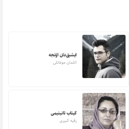
ایشیق‌دان اؤنجه
ائلمان موغانلی
کیتاب تانیتیمی
رقیه کبیری