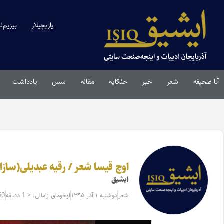
یازیچیلار
بیزیم‌ل
آنا صحیفه
شعر
خبر
حئکایه
مقاله‌
سس
یادداشت
اوچ قیسا شعر / رقیه عبدیلی(سازا
ایشیق
شعر
دوشنبه ۱ آذر ۱۳۹۵
اوخوماق زامانی: < 1 دقیقه
60