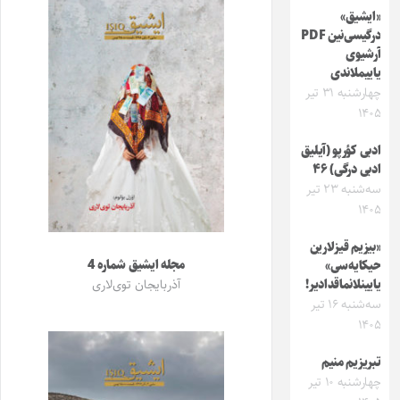
«ایشیق»
درگیسی‌نین PDF
آرشیوی
یاییملاندی
چهارشنبه ۳۱ تیر
۱۴۰۵
ادبی کؤرپو (آیلیق
ادبی درگی) ۴۶
سه‌شنبه ۲۳ تیر
۱۴۰۵
«بیزیم قیزلارین
مجله ایشیق شماره 4
حیکایه‌سی»
آذربایجان توی‌لاری
یایینلانماقدادیر!
سه‌شنبه ۱۶ تیر
۱۴۰۵
تبریزیم منیم
چهارشنبه ۱۰ تیر