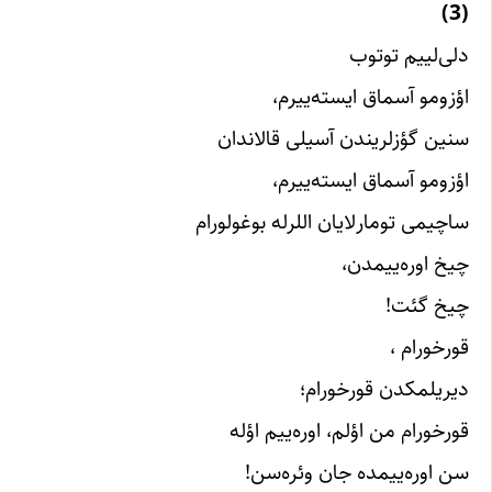
(3)
دلی‌لییم توتوب
اؤزومو آسماق ایسته‌ییرم،
سنین گؤزلریندن آسیلی قالاندان
اؤزومو آسماق ایسته‌ییرم،
ساچیمی تومارلایان اللرله بوغولورام
چیخ اوره‌ییمدن،
چیخ گئت!
قورخورام ،
دیریلمکدن قورخورام؛
قورخورام من اؤلم، اوره‌ییم اؤله
سن اوره‌ییمده جان وئره‌سن!