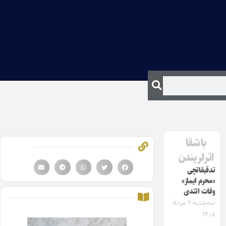
باشقا
اثرلریندن
تدقیقاتچی
«محرم ایماز»
وفات ائتدی
سه‌شنبه ۶ مرداد
۱۴۰۵