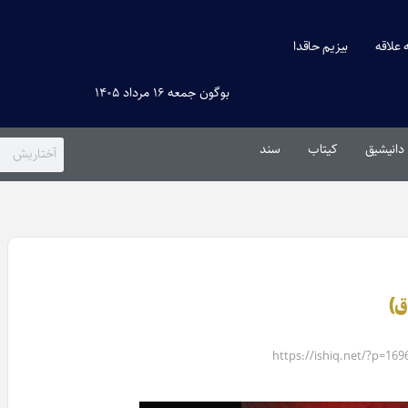
ه علاقه
بیزیم حاقدا
بوگون جمعه ۱۶ مرداد ۱۴۰۵
دانیشیق
کیتاب
سند
ق)
https://ishiq.net/?p=169