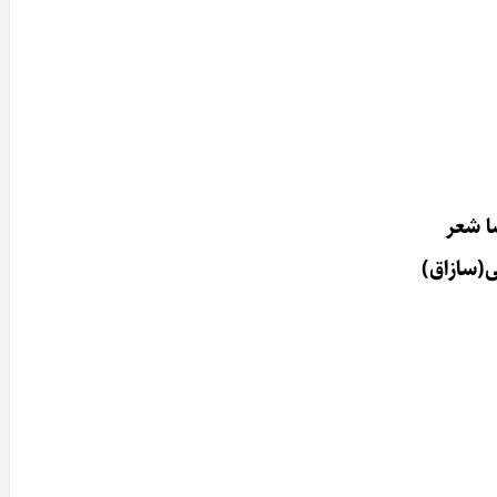
ا شعر
ی(سازاق)