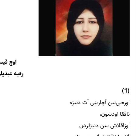
اوچ قیس
رقیه عبدیل
(1)
اوره‌یی‌نین آچارینی آت دنیزه
ناققا اودسون،
اوزاقلاش سن دنیزلردن