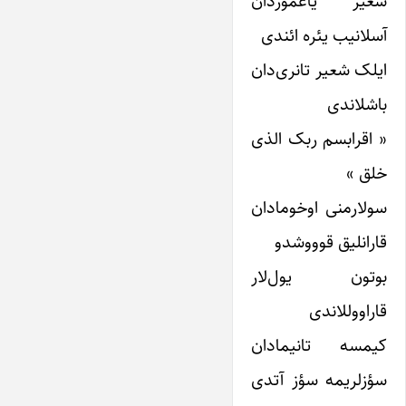
شعیر یاغموردان
آسلانیب یئره ائندی
ایلک شعیر تانری‌دان
باشلاندی
« اقرابسم ربک الذی
خلق »
سولارمنی اوخومادان
قارانلیق قوووشدو
بوتون یول‌لار
قاراووللاندی
کیمسه تانیمادان
سؤزلریمه سؤز آتدی