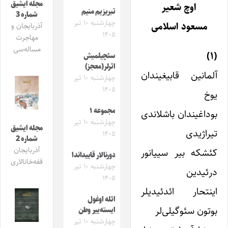
مجله ایشیق
اوچ شعیر
تبریزیم منیم
شماره 3
چهارشنبه ۱۰ تیر
مسعود اسلامی‌
آذربایجان و
۱۴۰۵
مهاجرت
مساله‌سی
(۱)
سئچیلمیش
اثرلر(معجز)
آلمانین قابیغیندان
چهارشنبه ۱۰ تیر
۱۴۰۵
یوخ
مجموعه ۱
بوداغیندان باشلاندی
چهارشنبه ۱۰ تیر
مجله ایشیق
تیراژیدی
۱۴۰۵
شماره 2
آذربایجان
کئشکه بیر سییانور
دورنالار قاییداندا
قفه‌خانالاری
چهارشنبه ۱۰ تیر
درئیدین
۱۴۰۵
اینتحار ائدئیدیلر
ائله اوغول
بوتون سئوگیلی‌لر
ایسته‌ییر وطن
چهارشنبه ۱۰ تیر