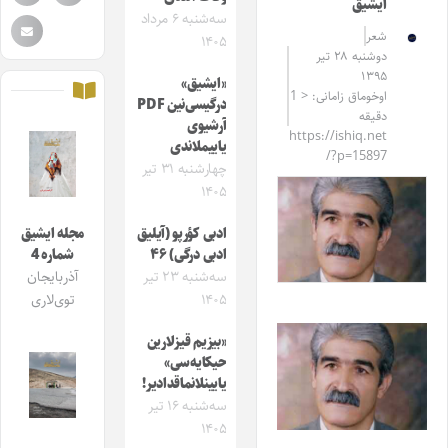
ایشیق
سه‌شنبه ۶ مرداد
شعر
۱۴۰۵
دوشنبه ۲۸ تیر
۱۳۹۵
«ایشیق»
اوخوماق زامانی: < 1
درگیسی‌نین PDF
دقیقه
آرشیوی
https://ishiq.net
یاییملاندی
/?p=15897
چهارشنبه ۳۱ تیر
۱۴۰۵
ادبی کؤرپو (آیلیق
مجله ایشیق
ادبی درگی) ۴۶
شماره 4
سه‌شنبه ۲۳ تیر
آذربایجان
۱۴۰۵
توی‌لاری
«بیزیم قیزلارین
حیکایه‌سی»
یایینلانماقدادیر!
سه‌شنبه ۱۶ تیر
۱۴۰۵