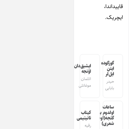
قاییداندا،
ایچریک.
گوزگوده
ایشیق‌دان
ایتن
اؤنجه
ایل‌لر
ائلمان
حیدر
موغانلی
بابایی
ساعات
اولدوم بیر
کیتاب
گئجه(اوشاق
تانیتیمی
شعری)
رقیه