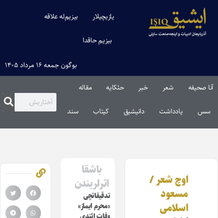
یازیچیلار
بیزیم‌له علاقه
بیزیم حاقدا
بوگون جمعه ۱۶ مرداد ۱۴۰۵
آنا صحیفه
شعر
خبر
حئکایه
مقاله‌
سس
یادداشت
دانیشیق
کیتاب
سند
باشقا
اوچ شعر /
اثرلریندن
مسعود
تدقیقاتچی
اسلامی‌
«محرم ایماز»
وفات ائتدی