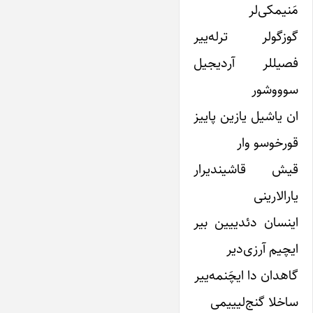
مَنیمکی‌لر
گوزگولر ترله‌ییر
فصیللر آردیجیل
سوووشور
ان یاشیل یازین پاییز
قورخوسو وار
قیش قاشیندیرار
یارالارینی
اینسان دئدییین بیر
ایچیم آرزی‌دیر
گاهدان دا ایچَنمه‌ییر
ساخلا گنج‌لیییمی