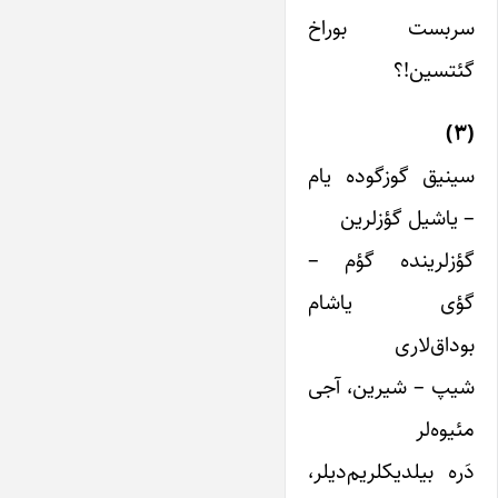
سربست بوراخ
گئتسین!؟
(۳)
سینیق گوزگوده یام
– یاشیل گؤزلرین
گؤزلرینده گؤم –
گؤی یاشام
بوداق‌لاری
شیپ – شیرین، آجی‌
مئیوه‌لر
دَره بیلدیکلریم‌دیلر،