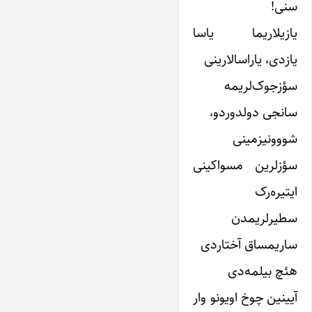
سنی!
یازیلاریما یاسا
یازدی، یاراسالارینی
سؤزجوک‌لریمه
سانجی دولدوردو،
شووونیزمینی
سؤزلرین مسواکینی
ایتیره‌رک
سطیرلریمدن
ساریمساق آختاردی
هئچ بیلمه‌دی
آیینین چوخ اویونو وار