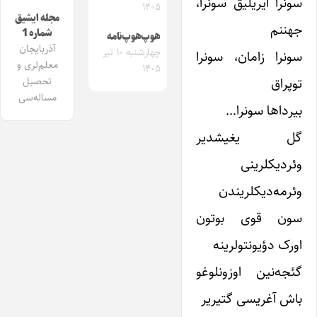
سونرا آیریلیق سونرا،
۱۴۰۵
مجله ایشیق
جهننم
شماره 1
هوپ‌هوپ‌نامه
آذربایجان
چهارشنبه ۱۰ تیر
سونرا زامان، سونرا
معلم‌لری و
۱۴۰۵
توپراق
تحصیل
مساله‌سی
بیرداها سونرا…
گل یغیشدیر
وئردیکلرینی
وئرمه‌دیکلریندن
سون قوی بوتون
اورک دؤیونتولرینه
گئجه‌نین اوزونلوغو
باش آغریسی گتیریر