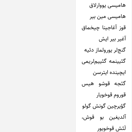
هامیسی یووارلاق
هامیسی مین بیر
قوز آغاجینا چیخماق
آغیر بیر ایش
گنج‌لر یورولماز دئیه
گئیینمه گئییم‌لریمی
ایچینده ایترسن
گئجه قوشو هیس
قوروم قوخویار
گؤیرچین گونش گولو
آلدیغین بو قوش،
لَئش قوخویور