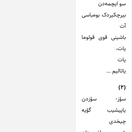
سو ایچمه‌دن
بیرچکیردک بومباسی
آت
باشینی قوی قولوما
یات،
یات
یاتالیم …
(۲)
سؤز- سؤزدن
یاپیشیب گؤیه
چیخدی