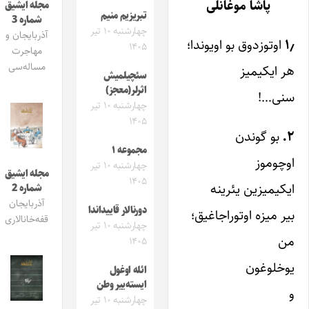
پاشا موغانلی
مجله ایشیق
تبریزیم منیم
شماره 3
چهارشنبه ۱۰ تیر
آذربایجان و
۱٫
اوتوزدوق بو اویوندا؛
۱۴۰۵
مهاجرت
مساله‌سی
هر ایکیمیز
سئچیلمیش
اثرلر(معجز)
سنی…!
چهارشنبه ۱۰ تیر
۱۴۰۵
۲.
بو گوندن
مجموعه ۱
اوچوموز
چهارشنبه ۱۰ تیر
مجله ایشیق
۱۴۰۵
ایکیمیزین یئرینه
شماره 2
آذربایجان
دورنالار قاییداندا
بیر میزه اوتوراجاغیق؛
قفه‌خانالاری
چهارشنبه ۱۰ تیر
من
۱۴۰۵
یوخلوغون
ائله اوغول
ایسته‌ییر وطن
و
چهارشنبه ۱۰ تیر