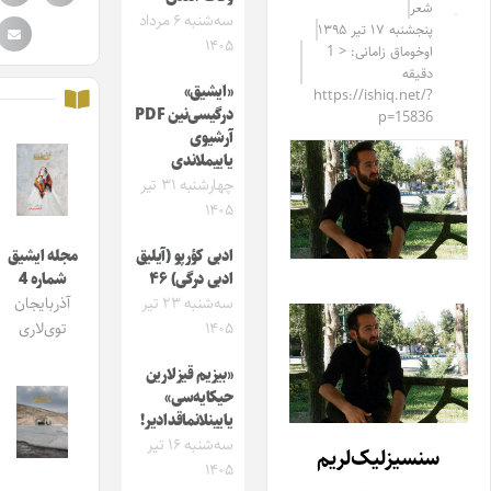
شعر
سه‌شنبه ۶ مرداد
پنجشنبه ۱۷ تیر ۱۳۹۵
۱۴۰۵
اوخوماق زامانی: < 1
دقیقه
«ایشیق»
https://ishiq.net/?
درگیسی‌نین PDF
p=15836
آرشیوی
یاییملاندی
چهارشنبه ۳۱ تیر
۱۴۰۵
ادبی کؤرپو (آیلیق
مجله ایشیق
ادبی درگی) ۴۶
شماره 4
سه‌شنبه ۲۳ تیر
آذربایجان
۱۴۰۵
توی‌لاری
«بیزیم قیزلارین
حیکایه‌سی»
یایینلانماقدادیر!
سه‌شنبه ۱۶ تیر
سنسیزلیک‌لریم
۱۴۰۵