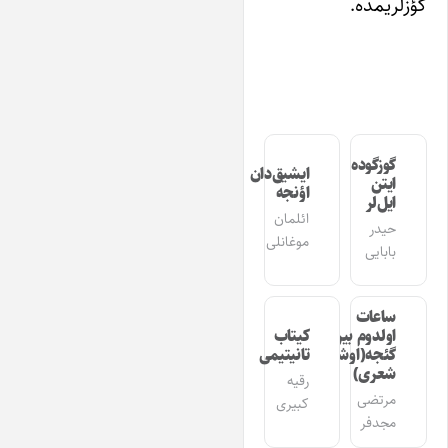
گؤزلریمده.
گوزگوده
ایشیق‌دان
ایتن
اؤنجه
ایل‌لر
ائلمان
حیدر
موغانلی
بابایی
ساعات
اولدوم بیر
کیتاب
گئجه(اوشاق
تانیتیمی
شعری)
رقیه
مرتضی
کبیری
مجدفر