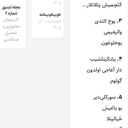
۱۴۰۵
کئچمیش پئلانلار…
مجله ایشیق
شماره 1
هوپ‌هوپ‌نامه
آذربایجان
۳.
یوخ ائتدی
چهارشنبه ۱۰ تیر
معلم‌لری و
۱۴۰۵
والیغیمی
تحصیل
مساله‌سی
یوخلوغون.
۴.
یئتکینلشیب
دار آغاجی اولدون
گولوم.
۵.
سورکلی‌دیر
بو یاغیش
خَیالینلا