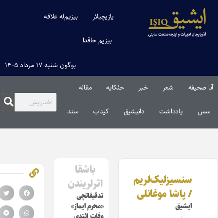
یازیچیلار
بیزیم‌له علاقه
بیزیم حاقدا
بوگون شنبه ۱۷ مرداد ۱۴۰۵
نا صحیفه
شعر
خبر
حئکایه
مقاله‌
سس
یادداشت
دانیشیق
کیتاب
سند
باشقا
سنسیزلیک‌لریم
اثرلریندن
/ پاشا موغانلی
تدقیقاتچی
ایشیق
«محرم ایماز»
وفات ائتدی