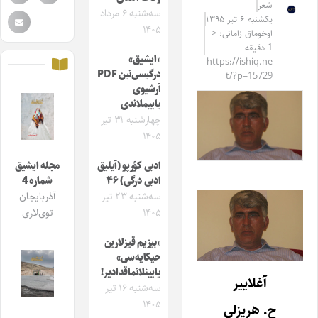
شعر
سه‌شنبه ۶ مرداد
یکشنبه ۶ تیر ۱۳۹۵
۱۴۰۵
اوخوماق زامانی: <
1 دقیقه
«ایشیق»
https://ishiq.ne
درگیسی‌نین PDF
t/?p=15729
آرشیوی
یاییملاندی
چهارشنبه ۳۱ تیر
۱۴۰۵
ادبی کؤرپو (آیلیق
مجله ایشیق
ادبی درگی) ۴۶
شماره 4
سه‌شنبه ۲۳ تیر
آذربایجان
۱۴۰۵
توی‌لاری
«بیزیم قیزلارین
حیکایه‌سی»
یایینلانماقدادیر!
آغلاییر
سه‌شنبه ۱۶ تیر
۱۴۰۵
ح. هریزلی