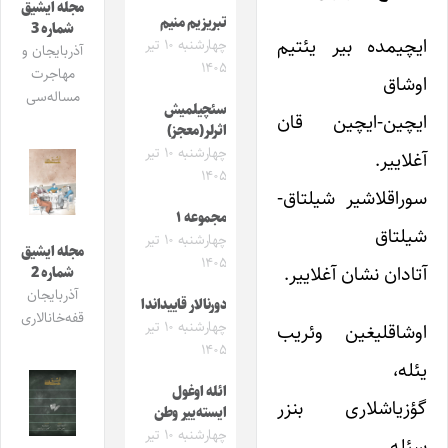
مجله ایشیق
تبریزیم منیم
شماره 3
ایچیمده بیر یئتیم
چهارشنبه ۱۰ تیر
آذربایجان و
۱۴۰۵
مهاجرت
اوشاق
مساله‌سی
سئچیلمیش
ایچین-ایچین قان
اثرلر(معجز)
چهارشنبه ۱۰ تیر
آغلاییر.
۱۴۰۵
سوراقلاشیر شیلتاق-
مجموعه ۱
شیلتاق
چهارشنبه ۱۰ تیر
مجله ایشیق
۱۴۰۵
آتادان نشان آغلاییر.
شماره 2
آذربایجان
دورنالار قاییداندا
قفه‌خانالاری
چهارشنبه ۱۰ تیر
اوشاقلیغین وئریب
۱۴۰۵
یئله،
ائله اوغول
گؤزیاشلارى بنزر
ایسته‌ییر وطن
چهارشنبه ۱۰ تیر
سئله.