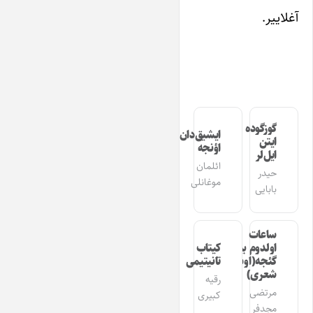
آغلاییر.
گوزگوده
ایشیق‌دان
ایتن
اؤنجه
ایل‌لر
ائلمان
حیدر
موغانلی
بابایی
ساعات
اولدوم بیر
کیتاب
گئجه(اوشاق
تانیتیمی
شعری)
رقیه
مرتضی
کبیری
مجدفر