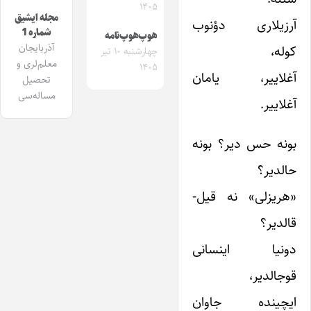
۱۴۰۵
مجله ایشیق
آرزیلارى دؤنوب
شماره 1
هوپ‌هوپ‌نامه
آذربایجان
کوله،
چهارشنبه ۱۰ تیر
معلم‌لری و
۱۴۰۵
آغلاییر، یامان
تحصیل
مساله‌سی
آغلاییر.
بونه حس دیر؟ بونه
حالدیر؟
«هریزلی» نه قیل-
قالدیر؟
دونیا اینسانى
قوجالدیر،
ایچینده جاوان