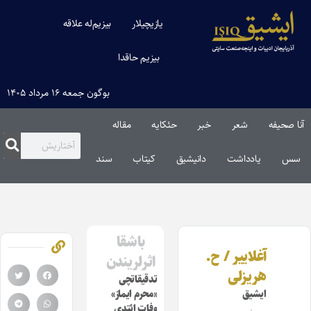
یازیچیلار
بیزیم‌له علاقه
بیزیم حاقدا
بوگون جمعه ۱۶ مرداد ۱۴۰۵
آنا صحیفه
شعر
خبر
حئکایه
مقاله‌
سس
یادداشت
دانیشیق
کیتاب
سند
باشقا
آغلاییر / ح.
اثرلریندن
هریزلی
تدقیقاتچی
ایشیق
«محرم ایماز»
وفات ائتدی