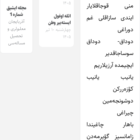
۱۴۰۵
منی قوجاقلایار
مجله ایشیق
شماره 1
ائله اوغول
ایندی سازاقلی غم
آذربایجان
ایسته‌ییر وطن
دوراغی
معلم‌لری و
چهارشنبه ۱۰ تیر
تحصیل
۱۴۰۵
دوداق- دوداق
مساله‌سی
سوساجاقدیر
ایچیمده آرزیلاریم
یانیب یانیب
کؤزه‌ررکن
دوشونجه‌مین
چیراغی
باهار چاغیندا
زامانسیز گؤیرمه‌دن