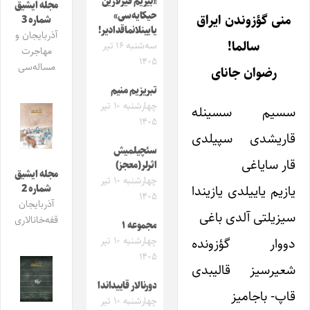
«بیزیم قیزلارین
مجله ایشیق
حیکایه‌سی»
منی گؤزوندن ایراق
شماره 3
یایینلانماقدادیر!
آذربایجان و
سالما!
سه‌شنبه ۱۶ تیر
مهاجرت
۱۴۰۵
مساله‌سی
رضوان جانای
تبریزیم منیم
چهارشنبه ۱۰ تیر
سسیم سسینله
۱۴۰۵
قاریشدی سپیلدی
سئچیلمیش
قار سایاغی
اثرلر(معجز)
مجله ایشیق
چهارشنبه ۱۰ تیر
یازیم یاییلدی یازیندا
شماره 2
۱۴۰۵
آذربایجان
سیزیلتی آلدی باغی
قفه‌خانالاری
مجموعه ۱
چهارشنبه ۱۰ تیر
دووار گؤزونده
۱۴۰۵
شعیرسیز قالیبدی
دورنالار قاییداندا
قاپ- باجامیز
چهارشنبه ۱۰ تیر