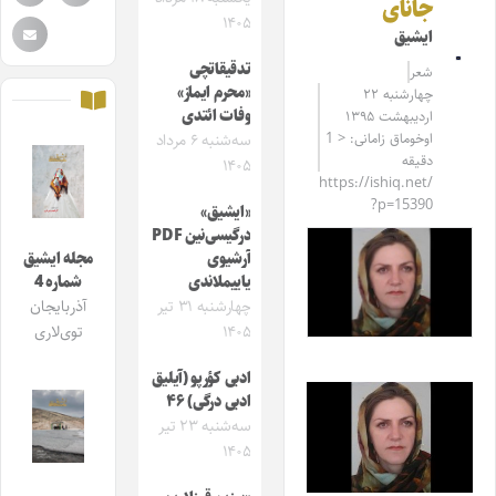
جانای
۱۴۰۵
ایشیق
تدقیقاتچی
شعر
«محرم ایماز»
چهارشنبه ۲۲
وفات ائتدی
اردیبهشت ۱۳۹۵
اوخوماق زامانی: < 1
سه‌شنبه ۶ مرداد
دقیقه
۱۴۰۵
https://ishiq.net/
?p=15390
«ایشیق»
درگیسی‌نین PDF
آرشیوی
مجله ایشیق
یاییملاندی
شماره 4
چهارشنبه ۳۱ تیر
آذربایجان
۱۴۰۵
توی‌لاری
ادبی کؤرپو (آیلیق
ادبی درگی) ۴۶
سه‌شنبه ۲۳ تیر
۱۴۰۵