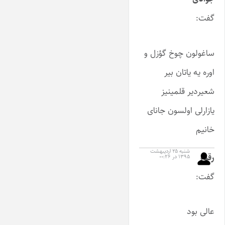
گفت:
ساغولون چوخ گؤزل و
اوره یه یاتان بیر
شعیردیر قلمینیز
یازارلی اولسون جانای
خانیم
شنبه ۲۵ اردیبهشت
رقیه
۱۳۹۵ در ۰۰:۲۶
گفت:
عالی بود