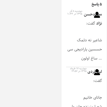
۵ پاسخ
دوشنبه ۸ آذر
محمدحسن
۱۳۹۵ در ۱۰:۳۶
نژاد
گفت:
شاعیر نه دئمک
حسسین یارادیجی سی
… ساغ اولون
دوشنبه ۱۷ خرداد
لیلا فردی
۱۳۹۵ در ۱۴:۵۷
گفت:
جانای خانیم
شعرلرینیزده جان وار