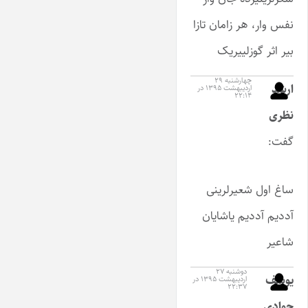
نفس وار، هر زامان تازا
بیر اثر گوزلییریک
چهارشنبه ۲۹
ارشد
اردیبهشت ۱۳۹۵ در
۲۲:۱۴
نظری
گفت:
ساغ اول شعیرلرینی
آددیم آددیم یاشایان
شاعیر
دوشنبه ۲۷
یوسف
اردیبهشت ۱۳۹۵ در
۲۲:۳۷
جوادی