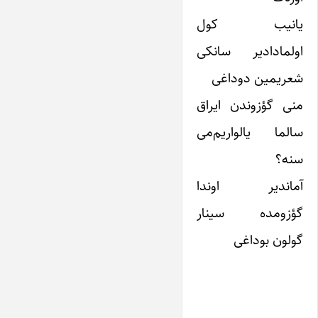
یانیب کول
اولمادادیر سانکی
شعریمین دوداغی
منی گؤزوندن ایراق
سالما یالواریم‌می
سنه؟
آماندیر اوندا
گؤزومده سینار
گولون بوداغی