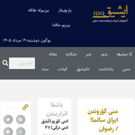
یازیچیلار
بیزیم‌له علاقه
بیزیم حاقدا
بوگون دوشنبه ۱۹ مرداد ۱۴۰۵
آنا صحیفه
شعر
خبر
حئکایه
مقاله‌
سس
یادداشت
دانیشیق
کیتاب
سند
باشقا
منی گؤزوندن
اثرلریندن
ایراق سالما!
ادبی کؤرپو (آیلیق
/ رضوان
ادبی درگی) ۴۷
یکشنبه ۱۸ مرداد