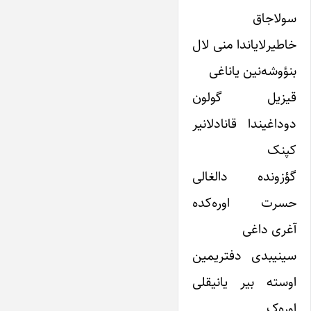
سولاجاق
خاطیرلایاندا منی لال
بنؤوشه‌نین یاناغی
قیزیل گولون
دوداغیندا قانادلانیر
کپنک
گؤزونده دالغالی
حسرت اوره‌کده
آغری داغی
سینیبدی دفتریمین
اوسته بیر یانیقلی
اوره‌ک