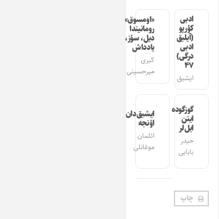
ادبی
«اومسوق»
کؤرپو
رومانیندا
(آیلیق
دیل، سؤز،
ادبی
یادداش
درگی)
کبری
۴۷
میرحسینی
ایشیق
گوزگوده
ایشیق‌دان
ایتن
اؤنجه
ایل‌لر
ائلمان
حیدر
موغانلی
بابایی
چاپ