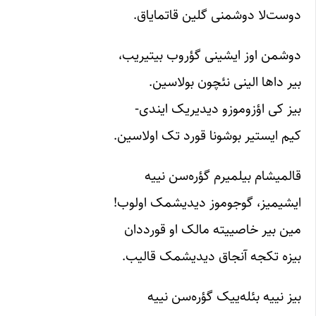
دوست‌لا دوشمنی گلین قاتمایاق.
دوشمن اوز ایشینی گؤروب بیتیریب،
بیر داها الینی نئچون بولاسین.
بیز کی اؤزوموزو دیدیریک ایندی-
کیم ایستیر بوشونا قورد تک اولاسین.
قالمیشام بیلمیرم گؤره‌سن نییه
ایشیمیز، گوجوموز دیدیشمک اولوب!
مین بیر خاصییته مالک او قورددان
بیزه تکجه آنجاق دیدیشمک قالیب.
بیز نییه بئله‌ییک گؤره‌سن نییه