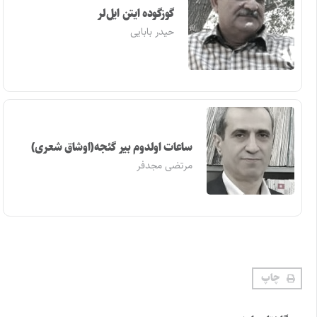
گوزگوده ایتن ایل‌لر
حیدر بابایی
ساعات اولدوم بیر گئجه(اوشاق شعری)
مرتضی مجدفر
چاپ