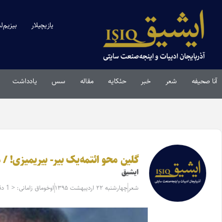
یازیچیلار
بیزیم‌ل
آنا صحیفه
شعر
خبر
حئکایه
مقاله‌
سس
یادداشت
گلین محو ائتمه‌یک بیر- بیریمیزی! / م
ایشیق
شعر
چهارشنبه ۲۲ اردیبهشت ۱۳۹۵
اوخوماق زامانی: < 1 دقیقه