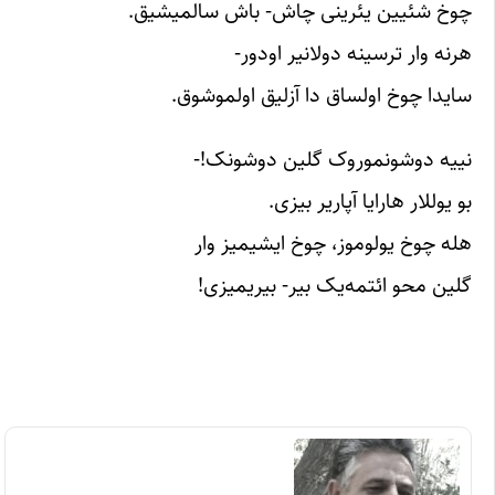
چوخ شئیین یئرینی چاش- باش سالمیشیق.
هرنه وار ترسینه دولانیر اودور-
سایدا چوخ اولساق دا آزلیق اولموشوق.
نییه دوشونموروک گلین دوشونک!-
بو یوللار هارایا آپاریر بیزی.
هله چوخ یولوموز، چوخ ایشیمیز وار
گلین محو ائتمه‌یک بیر- بیریمیزی!