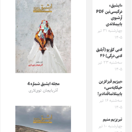
«ایشیق»
درگیسی‌نین PDF
آرشیوی
یاییملاندی
چهارشنبه ۳۱ تیر
۱۴۰۵
ادبی کؤرپو (آیلیق
ادبی درگی) ۴۶
سه‌شنبه ۲۳ تیر
۱۴۰۵
«بیزیم قیزلارین
مجله ایشیق شماره 4
حیکایه‌سی»
آذربایجان توی‌لاری
یایینلانماقدادیر!
سه‌شنبه ۱۶ تیر
۱۴۰۵
تبریزیم منیم
چهارشنبه ۱۰ تیر