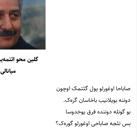
گلین محو ائتمه‌ی
میانالی
صاباحا اوغورلو یول گئتمک اوچون
دوننه بویلانیب باخاسان گره‌ک.
بو گونله دوننده فرق یوخدوسا
بس نئجه صاباحی اوغورلو گوره‌ک؟