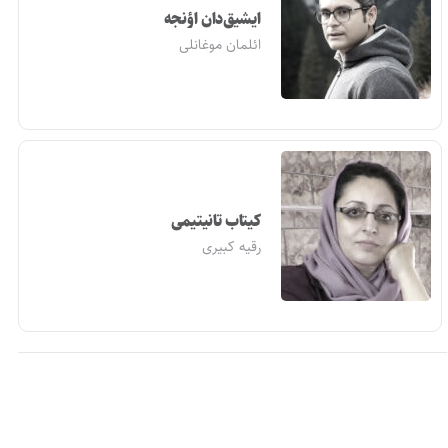
ایشیق‌دان اؤنجه
ائلمان موغانلی
کیتاب تانیتیمی
رقیه کبیری