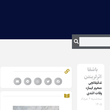
باشقا
اثرلریندن
تدقیقاتچی
«محرم ایماز»
وفات ائتدی
سه‌شنبه ۶ مرداد
۱۴۰۵