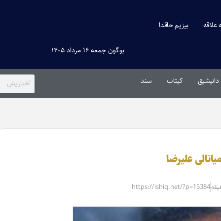
ه علاقه
بیزیم حاقدا
بوگون جمعه ۱۶ مرداد ۱۴۰۵
دانیشیق
کیتاب
سند
یانالی علیرضا
https://ishiq.net/?p=15384