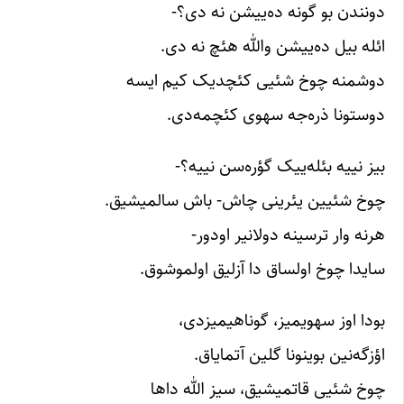
دونندن بو گونه ده‌ییشن نه دی؟-
ائله بیل ده‌ییشن والله هئچ نه دی.
دوشمنه چوخ شئیی کئچدیک کیم ایسه
دوستونا ذره‌جه سهوی کئچمه‌دی.
بیز نییه بئله‌ییک گؤره‌سن نییه؟-
چوخ شئیین یئرینی چاش- باش سالمیشیق.
هرنه وار ترسینه دولانیر اودور-
سایدا چوخ اولساق دا آزلیق اولموشوق.
بودا اوز سهویمیز، گوناهیمیزدی،
اؤزگه‌نین بوینونا گلین آتمایاق.
چوخ شئیی قاتمیشیق، سیز الله داها