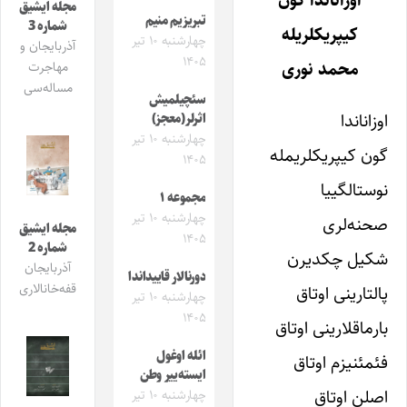
اوزاناندا گون
مجله ایشیق
تبریزیم منیم
شماره 3
کیپریکلریله
چهارشنبه ۱۰ تیر
آذربایجان و
۱۴۰۵
محمد نوری
مهاجرت
مساله‌سی
سئچیلمیش
اوزاناندا
اثرلر(معجز)
چهارشنبه ۱۰ تیر
گون کیپریکلریمله
۱۴۰۵
نوستالگییا
مجموعه ۱
چهارشنبه ۱۰ تیر
صحنه‌لری
مجله ایشیق
۱۴۰۵
شماره 2
شکیل چکدیرن
آذربایجان
دورنالار قاییداندا
قفه‌خانالاری
پالتارینی اوتاق
چهارشنبه ۱۰ تیر
۱۴۰۵
بارماقلارینی اوتاق
ائله اوغول
فئمئنیزم اوتاق
ایسته‌ییر وطن
اصلن اوتاق
چهارشنبه ۱۰ تیر