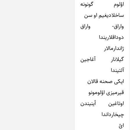
اؤلوم گونونه
ساخلادیغیم او سن
واراق- واراق
دوداقلاریندا
ژاندارمالار
گیلانار آغاجین
آلتیندا
ایکی صحنه قالان
قیرمیزی اؤلومونو
اوتاغین أینیندن
چیخارداندا
ائ