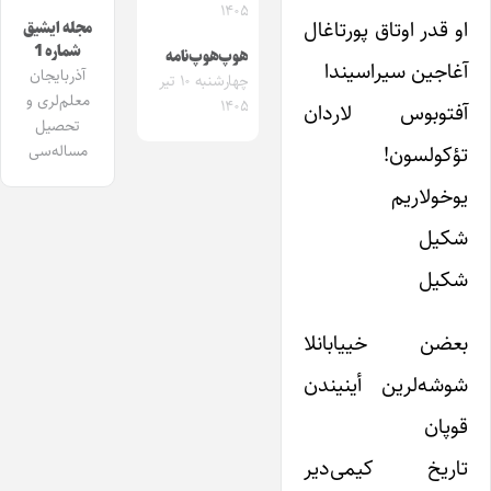
۱۴۰۵
او قدر اوتاق پورتاغال
مجله ایشیق
شماره 1
هوپ‌هوپ‌نامه
آغاجین سیراسیندا
آذربایجان
چهارشنبه ۱۰ تیر
معلم‌لری و
۱۴۰۵
آفتوبوس لاردان
تحصیل
تؤکولسون!
مساله‌سی
یوخولاریم
شکیل
شکیل
بعضن خییابانلا
شوشه‌لرین أینیندن
قوپان
تاریخ کیمی‌دیر