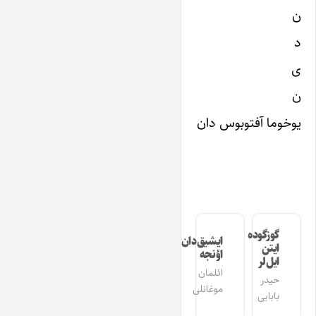
ن
د
ی
ن
یوخوما آفتوبوس دان
گوزگوده
ایشیق‌دان
ایتن
اؤنجه
ایل‌لر
ائلمان
حیدر
موغانلی
بابایی