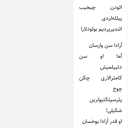
ائودن چیخیب
پیلله‌لردی
ائندیریردیم بولودلارا
آرادا سن وارسان
آما او سن
دئییلمیش
کامئرالاری چکن
چوخ
پئرسپئکتیولرین
شکیلی!
او قدر آرادا یوخسان