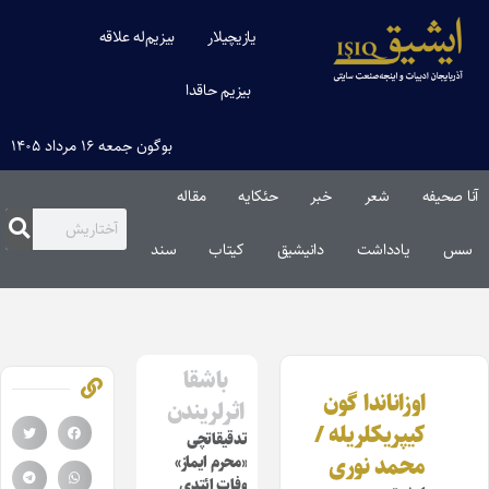
یازیچیلار
بیزیم‌له علاقه
بیزیم حاقدا
بوگون جمعه ۱۶ مرداد ۱۴۰۵
آنا صحیفه
شعر
خبر
حئکایه
مقاله‌
سس
یادداشت
دانیشیق
کیتاب
سند
باشقا
اوزاناندا گون
اثرلریندن
کیپریکلریله /
تدقیقاتچی
محمد نوری
«محرم ایماز»
وفات ائتدی