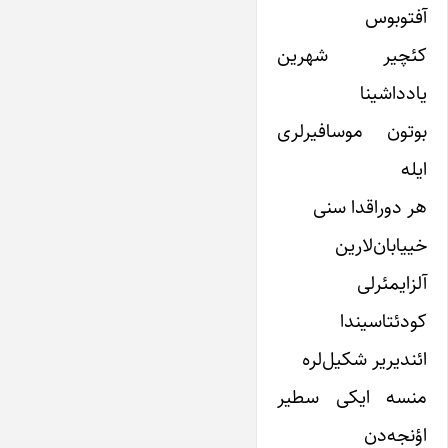
آفتوبوس
کئچیر شهرین
یادداشینا
بوتون موسافیرلری
ایله
هر دوراقدا سنی
خییابان‌لارین
آلزایمئرلی
کودئتاسیندا
ائندیریر شکیل‌لره
منسه ایکی سطیر
اؤنجه‌دن