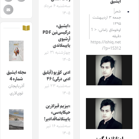
ایشیق
سه‌شنبه ۶ مرداد
شعر
۱۴۰۵
جمعه ۳ اردیبهشت
۱۳۹۵
«ایشیق»
اوخوماق زامانی: < 1
درگیسی‌نین PDF
دقیقه
آرشیوی
https://ishiq.net
یاییملاندی
/?p=15312
چهارشنبه ۳۱ تیر
۱۴۰۵
ادبی کؤرپو (آیلیق
مجله ایشیق
ادبی درگی) ۴۶
شماره 4
سه‌شنبه ۲۳ تیر
آذربایجان
۱۴۰۵
توی‌لاری
«بیزیم قیزلارین
حیکایه‌سی»
یایینلانماقدادیر!
سه‌شنبه ۱۶ تیر
۱۴۰۵