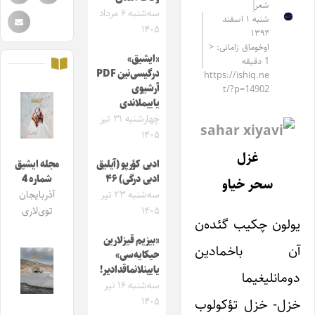
شعر
سه‌شنبه ۶ مرداد
شنبه ۱ اسفند
۱۴۰۵
۱۳۹۴
اوخوماق زامانی: <
«ایشیق»
1 دقیقه
درگیسی‌نین PDF
https://ishiq.ne
آرشیوی
t/?p=14902
یاییملاندی
چهارشنبه ۳۱ تیر
۱۴۰۵
غزل
ادبی کؤرپو (آیلیق
مجله ایشیق
ادبی درگی) ۴۶
شماره 4
سحر خیاو
سه‌شنبه ۲۳ تیر
آذربایجان
۱۴۰۵
توی‌لاری
یولون چکیب گئده‌ن
«بیزیم قیزلارین
آن باخمادین
حیکایه‌سی»
یایینلانماقدادیر!
دومانلیغیما
سه‌شنبه ۱۶ تیر
۱۴۰۵
خزل- خزل تؤکولوب