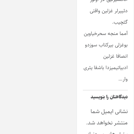
دئییرلر غزلین واقتی
گئچیب.
آمما منجه سحرخیاوین
بوغزلی بیرکتاب سوزدو
انصافا غزلین
ادبیاتیمیزدا باشقا یئری
وار…
دیدگاهتان را بنویسید
نشانی ایمیل شما
منتشر نخواهد شد.