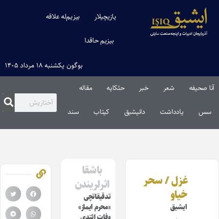
یازیچیلار
بیزیم‌له علاقه
بیزیم حاقدا
بوگون یکشنبه ۱۸ مرداد ۱۴۰۵
آنا صحیفه
شعر
خبر
حئکایه
مقاله‌
سس
یادداشت
دانیشیق
کیتاب
سند
باشقا
غزل / سحر
اثرلریندن
خیاو
تدقیقاتچی
ایشیق
«محرم ایماز»
وفات ائتدی