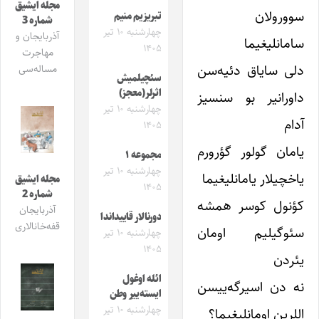
مجله ایشیق
سوورولان
تبریزیم منیم
شماره 3
چهارشنبه ۱۰ تیر
آذربایجان و
سامانلیغیما
۱۴۰۵
مهاجرت
دلی سایاق دئیه‌سن
مساله‌سی
سئچیلمیش
اثرلر(معجز)
داورانیر بو سنسیز
چهارشنبه ۱۰ تیر
آدام
۱۴۰۵
یامان گولور گؤرورم
مجموعه ۱
چهارشنبه ۱۰ تیر
یاخچیلار یامانلیغیما
مجله ایشیق
۱۴۰۵
شماره 2
کؤنول کوسر همشه
آذربایجان
دورنالار قاییداندا
قفه‌خانالاری
سئوگیلیم اومان
چهارشنبه ۱۰ تیر
۱۴۰۵
یئردن
ائله اوغول
نه دن اسیرگه‌ییسن
ایسته‌ییر وطن
چهارشنبه ۱۰ تیر
اللرین اومانلیغیما؟