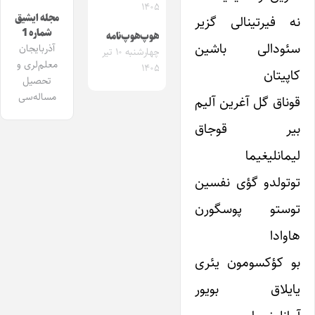
۱۴۰۵
مجله ایشیق
نه فیرتینالی گزیر
شماره 1
هوپ‌هوپ‌نامه
سئودالی باشین
آذربایجان
چهارشنبه ۱۰ تیر
معلم‌لری و
۱۴۰۵
کاپیتان
تحصیل
مساله‌سی
قوناق گل آغرین آلیم
بیر قوجاق
لیمانلیغیما
توتولدو گؤی نفسین
توستو پوسگورن
هاوادا
بو کؤکسومون یئری
یایلاق بویور