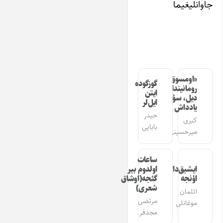
جاوانلیغیما
«اومسوق»
گوزگوده
رومانیندا
ایتن
دیل، سؤز،
ایل‌لر
یادداش
حیدر
کبری
بابایی
میرحسینی
ساعات
ایشیق‌دان
اولدوم بیر
اؤنجه
گئجه(اوشاق
شعری)
ائلمان
مرتضی
موغانلی
مجدفر