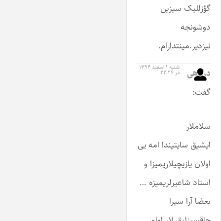
گؤزللیک سیزین
دوشونجه
نیزدیر.مینتدارام.
شنبه ۱ اسفند ۱۳۹۴
درگاهی
در ۲۲:۲۶
گفت:
سلاملار
ایشیق سایتیندا امه یی
اولان یازیچیلاریمیزا و
استاد شاعیرلریمیزه …
بعضا آرا سیرا
حاقسیزلیق لار اولور