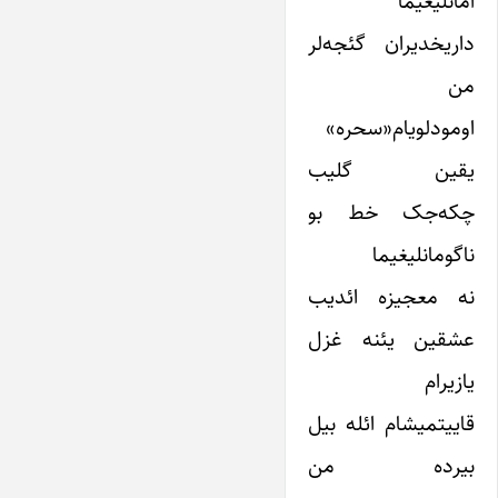
آمانلیغیما
داریخدیران گئجه‌لر
من
اومودلویام«سحره»
یقین گلیب
چکه‌جک خط بو
ناگومانلیغیما
نه معجیزه ائدیب
عشقین یئنه غزل
یازیرام
قاییتمیشام ائله بیل
بیرده من