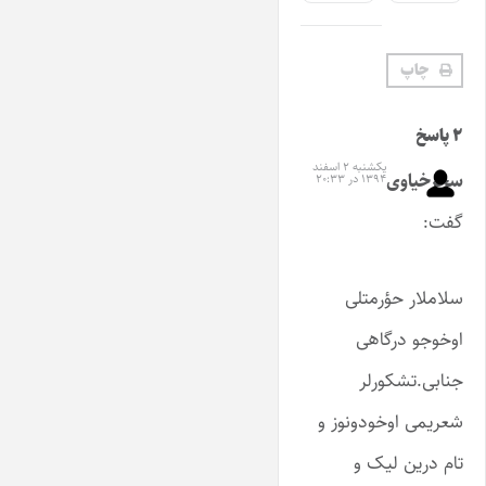
چاپ
۲ پاسخ
یکشنبه ۲ اسفند
سحرخیاوی
۱۳۹۴ در ۲۰:۳۳
گفت:
سلاملار حؤرمتلی
اوخوجو درگاهی
جنابی.تشکورلر
شعریمی اوخودونوز و
تام درین لیک‌ و